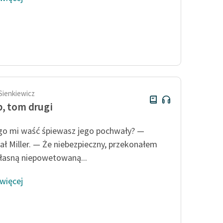
Sienkiewicz
, tom drugi
o mi waść śpiewasz jego pochwały? —
ał Miller. — Że niebezpieczny, przekonałem
własną niepowetowaną...
 więcej