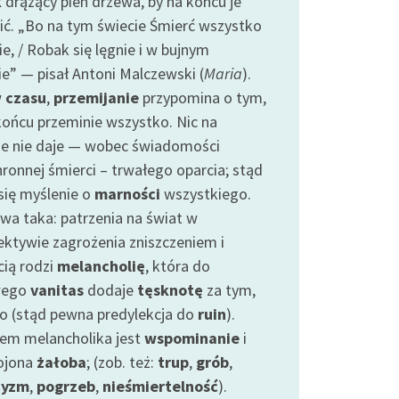
k
drążący pień drzewa, by na końcu je
ić. „Bo na tym świecie Śmierć wszystko
e, / Robak się lęgnie i w bujnym
ie” — pisał Antoni Malczewski (
Maria
).
w
czasu
,
przemijanie
przypomina o tym,
końcu przeminie wszystko. Nic na
ie nie daje — wobec świadomości
hronnej śmierci – trwałego oparcia; stąd
 się myślenie o
marności
wszystkiego.
wa taka: patrzenia na świat w
ektywie zagrożenia zniszczeniem i
cią rodzi
melancholię
, która do
wego
vanitas
dodaje
tęsknotę
za tym,
ło (stąd pewna predylekcja do
ruin
).
iem melancholika jest
wspominanie
i
ojona
żałoba
; (zob. też:
trup
,
grób
,
cyzm
,
pogrzeb
,
nieśmiertelność
).