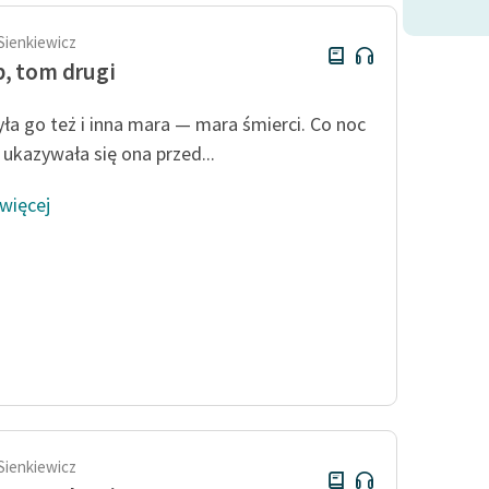
Sienkiewicz
, tom drugi
yła go też i inna mara — mara śmierci. Co noc
 ukazywała się ona przed...
 więcej
Sienkiewicz