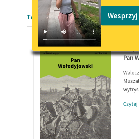
Podkasty o książkach
Wesprzyj
Twórczość Henryka Sienkiewicza
Henryk 
Pan 
Walecz
Muszal
wytrys
Czytaj