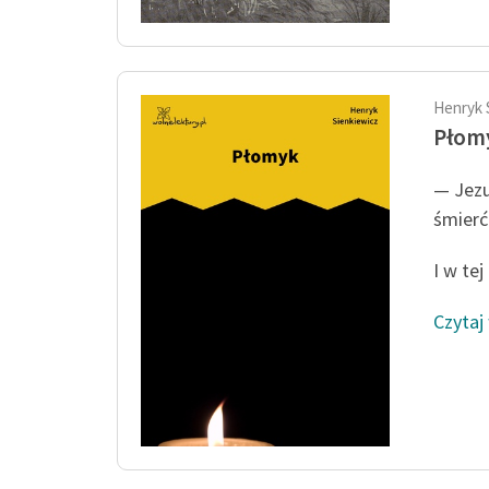
Henryk 
Płom
— Jezu
śmierć
I w tej
Czytaj