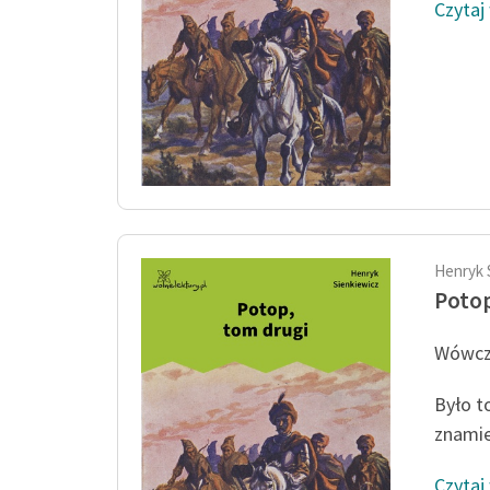
Czytaj
Henryk 
Potop
Wówcza
Było t
znamie
Czytaj