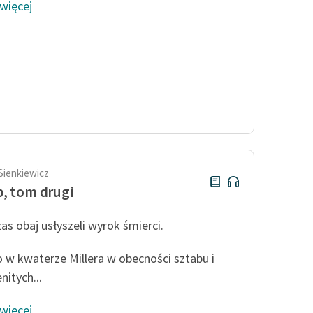
 więcej
Sienkiewicz
, tom drugi
s obaj usłyszeli wyrok śmierci.
o w kwaterze Millera w obecności sztabu i
nitych...
 więcej