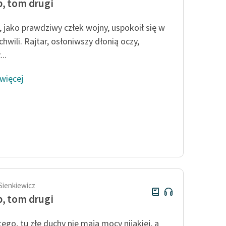
, tom drugi
, jako prawdziwy człek wojny, uspokoił się w
chwili. Rajtar, osłoniwszy dłonią oczy,
...
 więcej
Sienkiewicz
, tom drugi
tego, tu złe duchy nie mają mocy nijakiej, a