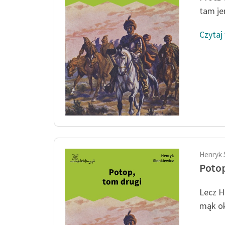
tam je
Czytaj
Henryk 
Potop
Lecz H
mąk ok