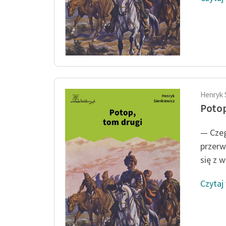
Henryk 
Potop
— Czeg
przerw
się z 
Czytaj