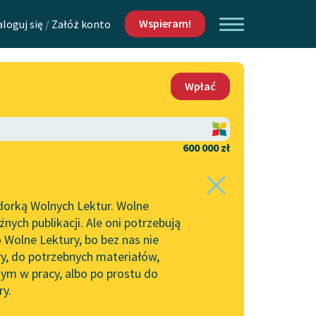
Wspieram!
aloguj się
/
Załóż konto
O nas
Wpłać
Lektur
Kontakt
O projekcie
600 000 zł
 piszących i
Zespół
dorką Wolnych Lektur. Wolne
Zasady wykorzystania
ych publikacji. Ale oni potrzebują
Wolnych Lektur
 Wolne Lektury, bo bez nas nie
Logotypy
ry, do potrzebnych materiałów,
ym w pracy, albo po prostu do
h Lektur
Materiały promocyjne
ry.
Polityka prywatności