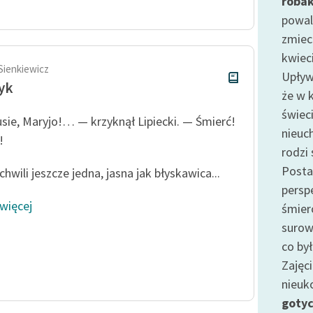
roba
publicznej, lektur szkolnych
oraz Starego Testamentu
powal
zmieci
Odkurzamy bohaterów
kwiec
Szkoła Poezji Wolnych Lektur
Sienkiewicz
Upły
yk
że w 
świec
sie, Maryjo!… — krzyknął Lipiecki. — Śmierć!
nieuc
!
rodzi
Posta
 chwili jeszcze jedna, jasna jak błyskawica...
persp
 więcej
śmier
suro
co by
Zajęc
nieuk
goty