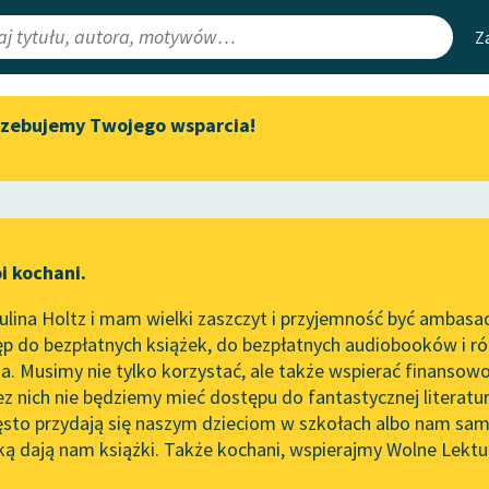
Z
rzebujemy Twojego wsparcia!
Aktualności
Narzędzia
e Lektury
Zapraszamy na spotkanie
Mapa Wolnych 
online z tłumaczkami
irmami
Leśmianator
literatury skandynawskiej
ewsletter
Przewodnik dla
Spotkanie z Katarzyną Tunkiel
i kochani.
czytających
w Oslo
lina Holtz i mam wielki zaszczyt i przyjemność być ambasa
Wolne Lektury na 32.
p do bezpłatnych książek, do bezpłatnych audiobooków i różn
Pol’and’Rock Festivalu
API
. Musimy nie tylko korzystać, ale także wspierać finansowo
ce redakcyjne
„Kochanek Lady Chatterley”
OAI-PMH
ez nich nie będziemy mieć dostępu do fantastycznej literatu
do słuchania na Wolnych
ęsto przydają się naszym dzieciom w szkołach albo nam sam
Lekturach
Widget Wolnyc
ką dają nam książki. Także kochani, wspierajmy Wolne Lektu
oru
Henryk Sienkiewicz
✖
Nowy audiobook – „Marzenie
Przypisy
o Oriencie” Sophie Elkan