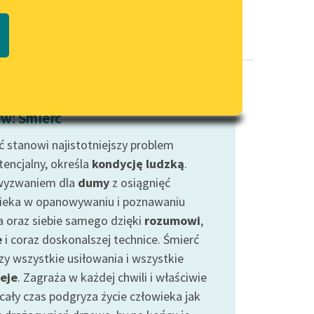
Regulamin biblioteki
macie PDF
Dane fundacji i sprawozdania
finansowe
Regulamin darowizn
Informacja o treściach
w: Śmierć
wrażliwych
ć stanowi najistotniejszy problem
Deklaracja dostępności
tencjalny, określa
kondycję ludzką
.
wyzwaniem dla
dumy
z osiągnięć
ieka w opanowywaniu i poznawaniu
a oraz siebie samego dzięki
rozumowi
,
e
i coraz doskonalszej technice. Śmierć
zy wszystkie usiłowania i wszystkie
eje
. Zagraża w każdej chwili i właściwie
 cały czas podgryza życie człowieka jak