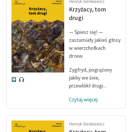
Henryk Sienkiewicz
Krzyżacy, tom
drugi
— Śpiesz się! —
zaszumiały jakieś głosy
w wierzchołkach
drzew.
Zygfryd, pogrążony
jakby we śnie,
przewlókł drugi...
Czytaj więcej
Henryk Sienkiewicz
Krzyżacy, tom