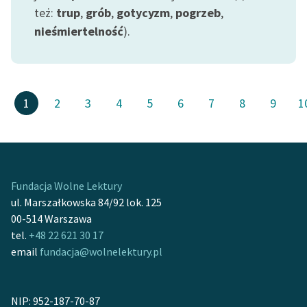
też:
trup
,
grób
,
gotycyzm
,
pogrzeb
,
nieśmiertelność
).
1
2
3
4
5
6
7
8
9
1
Fundacja Wolne Lektury
ul. Marszałkowska 84/92 lok. 125
00-514 Warszawa
tel.
+48 22 621 30 17
email
fundacja@wolnelektury.pl
NIP: 952-187-70-87