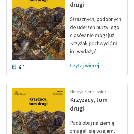
Ręce pełne poezji
drugi
Kolekcje edukacyjne
Strasznych, podobnych
twórców przechodzących
do uderzeń burzy jego
do domeny publicznej,
ciosów nie mógł już
lektur szkolnych oraz
Krzyżak pochwycić ni
Starego Testamentu
im wydążyć...
Odkurzamy bohaterów
Czytaj więcej
Szkoła Poezji Wolnych
Lektur
O nas
Henryk Sienkiewicz
Krzyżacy, tom
Kontakt
drugi
O projekcie
Padli obaj na ziemię i
Zespół
zmagali się wzajem,