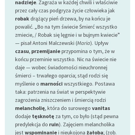
nadzieje
. Zagraża w każdej chwili i właściwie
przez cały czas podgryza życie człowieka jak
robak
drążący pień drzewa, by na końcu je
powalić. „Bo na tym świecie Śmierć wszystko
zmiecie, / Robak się lęgnie i w bujnym kwiecie”
— pisał Antoni Malczewski (
Maria
). Upływ
czasu
,
przemijanie
przypomina o tym, że w
końcu przeminie wszystko. Nic na świecie nie
daje — wobec świadomości nieuchronnej
śmierci – trwałego oparcia; stąd rodzi się
myślenie o
marności
wszystkiego. Postawa
taka: patrzenia na świat w perspektywie
zagrożenia zniszczeniem i śmiercią rodzi
melancholię
, która do surowego
vanitas
dodaje
tęsknotę
za tym, co było (stąd pewna
predylekcja do
ruin
). Zajęciem melancholika
jest
wspominanie
i nieukojona
żałoba
; (zob.