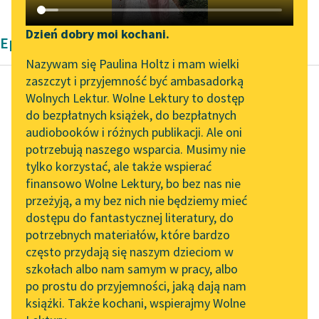
Katalog DAISY
Zgłoś brak utworu
Podkasty o książkach
Dzień dobry moi kochani.
Epika Henryka Sienkiewicza
Aktualności
Narzędzia
Nazywam się Paulina Holtz i mam wielki
zaszczyt i przyjemność być ambasadorką
„Prokurator Alicja Horn”
Mapa Wolnych Lektur
Wolnych Lektur. Wolne Lektury to dostęp
do słuchania
do bezpłatnych książek, do bezpłatnych
Henryk Sienkiewicz
Leśmianator
audiobooków i różnych publikacji. Ale oni
Dwie łąki
Byliśmy częścią AI Impact
potrzebują naszego wsparcia. Musimy nie
Przewodnik dla piszących i
Lab
tylko korzystać, ale także wspierać
czytających
Ludzie posłuchali głosu
finansowo Wolne Lektury, bo bez nas nie
Zapraszamy na spotkanie
bóstwa i zastępy ich
przeżyją, a my bez nich nie będziemy mieć
online z tłumaczkami
pociągnęły zaraz nad
dostępu do fantastycznej literatury, do
literatury skandynawskiej
API
jeziorko, a stanąwszy
potrzebnych materiałów, które bardzo
nad nim...
Spotkanie z Katarzyną
OAI-PMH
często przydają się naszym dzieciom w
Tunkiel w Oslo
szkołach albo nam samym w pracy, albo
Widget Wolnych Lektur
Czytaj więcej
po prostu do przyjemności, jaką dają nam
102. lata temu zmarł
książki. Także kochani, wspierajmy Wolne
Przypisy
Joseph Conrad