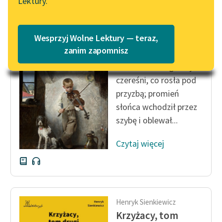
Lektury.
Katalog
Blog
Katalog w formacie PDF
Henryk Sienkiewicz
Wesprzyj Wolne Lektury — teraz,
Janko Muzykant
Lektury szkolne i klasyka
zanim zapomnisz
literatury do słuchania dla
Jaskółki świergotały w
uczennic i uczniów z
czereśni, co rosła pod
niepełnosprawnościami
przyzbą; promień
E-kolekcja lektur
słońca wchodził przez
szkolnych i literatury do
szybę i oblewał...
słuchania dla uczennic i
uczniów z
Czytaj więcej
niepełnosprawnościami
Feministyczne inspiracje.
Popularyzacja
skandynawskiej literatury
Henryk Sienkiewicz
feministycznej
Krzyżacy, tom