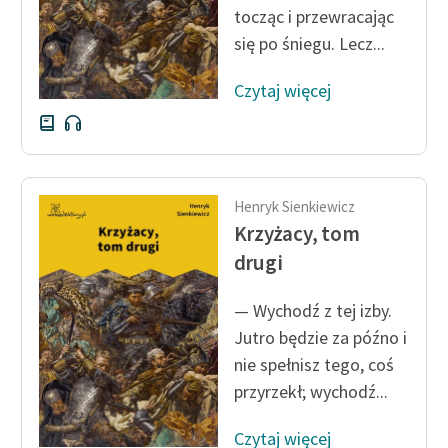
tocząc i przewracając
Zasady wykorzystania
się po śniegu. Lecz...
Wolnych Lektur
Czytaj więcej
Logotypy
Materiały promocyjne
Polityka prywatności
Henryk Sienkiewicz
Regulamin biblioteki
Krzyżacy, tom
drugi
Dane fundacji i
sprawozdania finansowe
— Wychodź z tej izby.
Regulamin darowizn
Jutro będzie za późno i
nie spełnisz tego, coś
Informacja o treściach
przyrzekł; wychodź...
wrażliwych
Deklaracja dostępności
Czytaj więcej