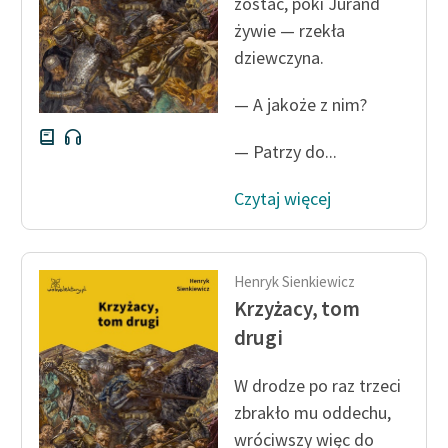
zostać, póki Jurand
żywie — rzekła
dziewczyna.
— A jakoże z nim?
— Patrzy do...
Czytaj więcej
Henryk Sienkiewicz
Krzyżacy, tom
drugi
W drodze po raz trzeci
zbrakło mu oddechu,
wróciwszy więc do