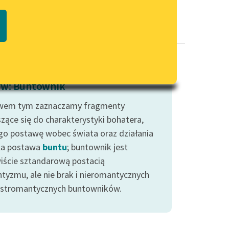
Regulamin biblioteki
macie PDF
Dane fundacji i sprawozdania
finansowe
Regulamin darowizn
Informacja o treściach
w: Buntownik
wrażliwych
wem tym zaznaczamy fragmenty
Deklaracja dostępności
zące się do charakterystyki bohatera,
go postawę wobec świata oraz działania
la postawa
buntu
; buntownik jest
iście sztandarową postacią
tyzmu, ale nie brak i nieromantycznych
ostromantycznych buntowników.