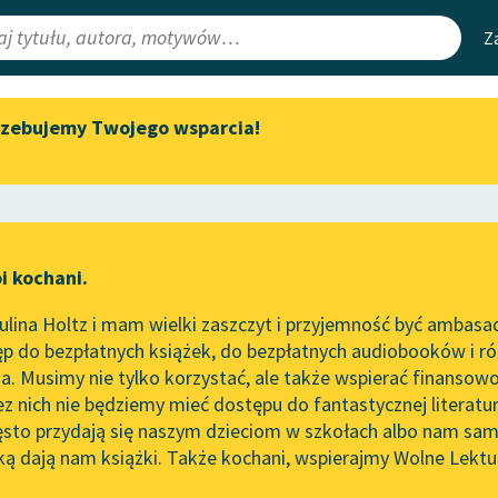
Z
rzebujemy Twojego wsparcia!
Aktualności
Narzędzia
e Lektury
„Prokurator Alicja Horn” do
Mapa Wolnych 
słuchania
irmami
Leśmianator
Byliśmy częścią AI Impact Lab
ewsletter
Przewodnik dla
i kochani.
Zapraszamy na spotkanie
czytających
nik
online z tłumaczkami
lina Holtz i mam wielki zaszczyt i przyjemność być ambasa
literatury skandynawskiej
p do bezpłatnych książek, do bezpłatnych audiobooków i różn
API
Spotkanie z Katarzyną Tunkiel
. Musimy nie tylko korzystać, ale także wspierać finansowo
ce redakcyjne
w Oslo
OAI-PMH
ez nich nie będziemy mieć dostępu do fantastycznej literatu
ęsto przydają się naszym dzieciom w szkołach albo nam sam
102. lata temu zmarł Joseph
Widget Wolnyc
Conrad
ką dają nam książki. Także kochani, wspierajmy Wolne Lektu
oru
Liryka
✖
Przypisy
Blog