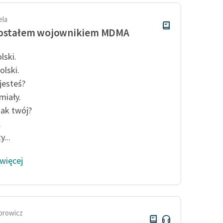
ela
zostałem wojownikiem MDMA
lski.
olski.
jesteś?
miały.
nak twój?
.
y...
 więcej
prowicz