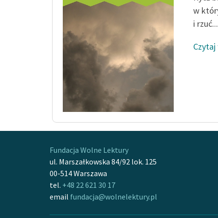
w któr
i rzuć...
Czytaj
Fundacja Wolne Lektury
ul. Marszałkowska 84/92 lok. 125
00-514 Warszawa
tel.
+48 22 621 30 17
email
fundacja@wolnelektury.pl