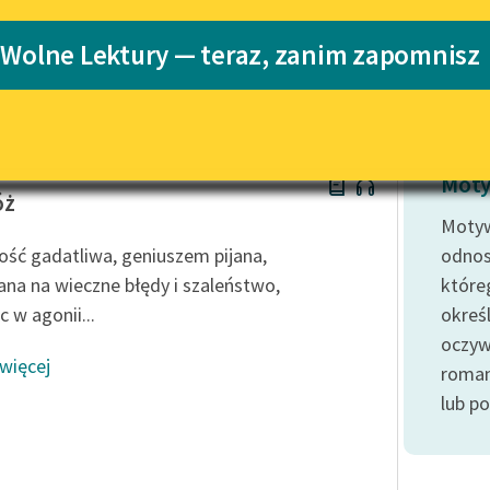
Katalog
 Wolne Lektury — teraz, zanim zapomnisz
Katalog w for
Lektury szkolne i klasyka
literatury do słuchania dla
uczennic i uczniów z
niepełnosprawnościami
 Baudelaire
E-kolekcja lektur szkolnych i
Moty
literatury do słuchania dla
óż
uczennic i uczniów z
Moty
niepełnosprawnościami
kość gadatliwa, geniuszem pijana,
odnos
Feministyczne inspiracje.
ana na wieczne błędy i szaleństwo,
które
Popularyzacja skandynawskiej
 w agonii...
okreś
literatury feministycznej
oczyw
 więcej
Ręce pełne poezji
roman
lub p
Kolekcje edukacyjne twórców
przechodzących do domeny
publicznej, lektur szkolnych
oraz Starego Testamentu