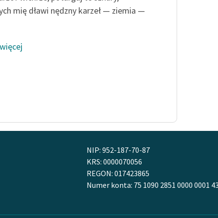
ych mię dławi nędzny karzeł — ziemia —
 więcej
NIP: 952-187-70-87
KRS: 0000070056
REGON: 017423865
Numer konta: 75 1090 2851 0000 0001 4