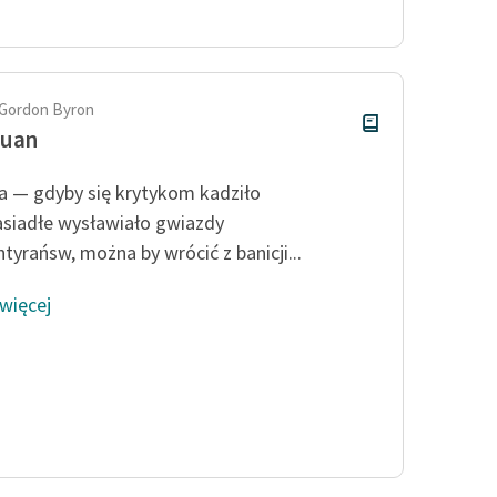
Odkurzamy bohaterów
Szkoła Poezji Wolnych Lektur
Gordon Byron
Juan
 — gdyby się krytykom kadziło
asiadłe wysławiało gwiazdy
tyrańsw, można by wrócić z banicji...
 więcej