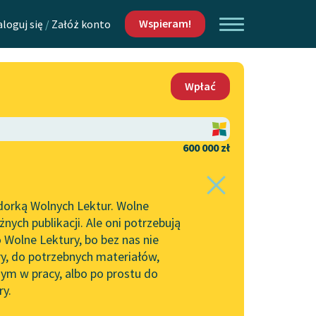
Wspieram!
aloguj się
/
Załóż konto
O nas
Wpłać
Lektur
Kontakt
O projekcie
600 000 zł
 piszących i
Zespół
dorką Wolnych Lektur. Wolne
Zasady wykorzystania
ych publikacji. Ale oni potrzebują
Wolnych Lektur
 Wolne Lektury, bo bez nas nie
Logotypy
ry, do potrzebnych materiałów,
ym w pracy, albo po prostu do
h Lektur
Materiały promocyjne
ry.
Polityka prywatności