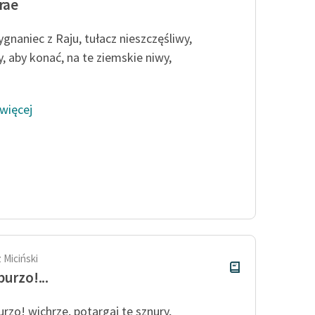
Irae
ygnaniec z Raju, tułacz nieszczęśliwy,
y, aby konać, na te ziemskie niwy,
 więcej
 Miciński
burzo!...
urzo! wichrze, potargaj te sznury,