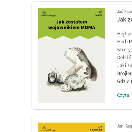
Jaś Kap
Jak 
Hejt po
Herb P
Kto ty 
Debil ś
Jaki z
Brojler
Gdzie t
Czytaj
Jan Kas