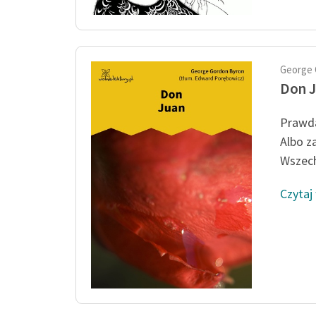
George 
Don 
Prawda
Albo z
Wszech
Czytaj