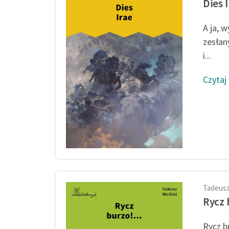
Dies 
A ja, w
zesłan
i...
Czytaj
Tadeusz
Rycz 
Rycz b