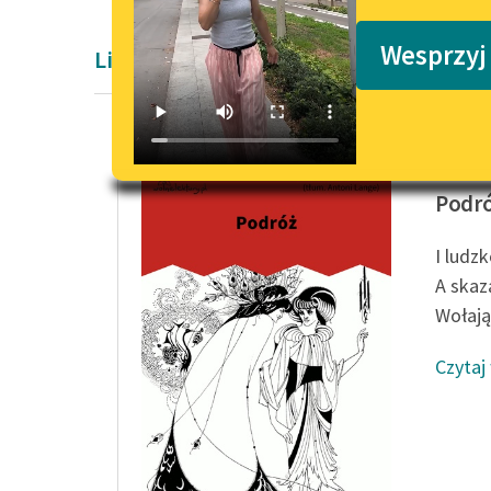
Podkasty o książkach
Wesprzyj
Liryka
Charles
Podr
I ludz
A skaz
Wołając
Czytaj