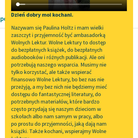
Katalog DAISY
Zgłoś brak utworu
Podkasty o książkach
Dzień dobry moi kochani.
powieści Romantyzm
Aktualności
Narzędzia
Nazywam się Paulina Holtz i mam wielki
zaszczyt i przyjemność być ambasadorką
„Prokurator Alicja Horn”
Mapa Wolnych Lektur
Wolnych Lektur. Wolne Lektury to dostęp
do słuchania
do bezpłatnych książek, do bezpłatnych
Honoré de Balzac
Leśmianator
audiobooków i różnych publikacji. Ale oni
Dwaj poeci
Byliśmy częścią AI Impact
potrzebują naszego wsparcia. Musimy nie
Przewodnik dla piszących i
Lab
tylko korzystać, ale także wspierać
czytających
Szacunek jego dla żony
finansowo Wolne Lektury, bo bez nas nie
Zapraszamy na spotkanie
dochodził zresztą aż
przeżyją, a my bez nich nie będziemy mieć
online z tłumaczkami
do ubóstwienia; a czyż
dostępu do fantastycznej literatury, do
literatury skandynawskiej
API
ubóstwienie
potrzebnych materiałów, które bardzo
czegokolwiek nie
Spotkanie z Katarzyną
OAI-PMH
często przydają się naszym dzieciom w
wystarcza...
Tunkiel w Oslo
szkołach albo nam samym w pracy, albo
Widget Wolnych Lektur
po prostu do przyjemności, jaką dają nam
102. lata temu zmarł
Czytaj więcej
książki. Także kochani, wspierajmy Wolne
Przypisy
Joseph Conrad