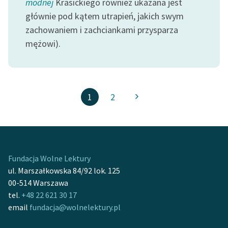
modnej
Krasickiego również ukazana jest
głównie pod kątem utrapień, jakich swym
zachowaniem i zachciankami przysparza
mężowi).
1
2
Fundacja Wolne Lektury
ul. Marszałkowska 84/92 lok. 125
00-514 Warszawa
tel.
+48 22 621 30 17
email
fundacja@wolnelektury.pl