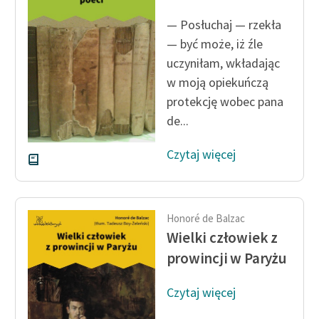
Ręce pełne poezji
— Posłuchaj — rzekła
Kolekcje edukacyjne
— być może, iż źle
twórców przechodzących
uczyniłam, wkładając
do domeny publicznej,
w moją opiekuńczą
lektur szkolnych oraz
protekcję wobec pana
Starego Testamentu
de...
Odkurzamy bohaterów
Czytaj więcej
Szkoła Poezji Wolnych
Lektur
O nas
Honoré de Balzac
Wielki człowiek z
Kontakt
prowincji w Paryżu
O projekcie
Czytaj więcej
Zespół