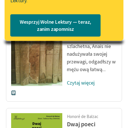
Lektury.
Katalog
Blog
Katalog w formacie PDF
Honoré de Balzac
Wesprzyj Wolne Lektury — teraz,
Dwaj poeci
Lektury szkolne i klasyka
zanim zapomnisz
literatury do słuchania dla
Jako osoba rozumna i
uczennic i uczniów z
szlachetna, Anais nie
niepełnosprawnościami
nadużywała swojej
E-kolekcja lektur
przewagi, odgadłszy w
szkolnych i literatury do
mężu ową łatwą...
słuchania dla uczennic i
uczniów z
Czytaj więcej
niepełnosprawnościami
Feministyczne inspiracje.
Popularyzacja
skandynawskiej literatury
Honoré de Balzac
feministycznej
Dwaj poeci