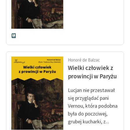
Zasady wykorzystania
Wolnych Lektur
Logotypy
Materiały promocyjne
Polityka prywatności
Honoré de Balzac
Regulamin biblioteki
Wielki człowiek z
prowincji w Paryżu
Dane fundacji i
sprawozdania finansowe
Lucjan nie przestawał
Regulamin darowizn
się przyglądać pani
Vernou, która podobna
Informacja o treściach
była do poczciwej,
wrażliwych
grubej kucharki, z...
Deklaracja dostępności