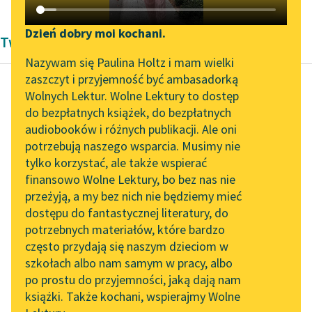
Katalog DAISY
Zgłoś brak utworu
Podkasty o książkach
Dzień dobry moi kochani.
Twórczość Romantyzm
Aktualności
Narzędzia
Nazywam się Paulina Holtz i mam wielki
zaszczyt i przyjemność być ambasadorką
„Prokurator Alicja Horn”
Mapa Wolnych Lektur
Wolnych Lektur. Wolne Lektury to dostęp
do słuchania
do bezpłatnych książek, do bezpłatnych
Hans Christian Andersen
Leśmianator
audiobooków i różnych publikacji. Ale oni
U króla Olch
Byliśmy częścią AI Impact
potrzebują naszego wsparcia. Musimy nie
Przewodnik dla piszących i
Lab
tylko korzystać, ale także wspierać
czytających
Hu, ha! Wszyscy z
finansowo Wolne Lektury, bo bez nas nie
Zapraszamy na spotkanie
miejsc wstali,
przeżyją, a my bez nich nie będziemy mieć
online z tłumaczkami
rozpoczął się taniec.
dostępu do fantastycznej literatury, do
literatury skandynawskiej
API
Córki królewskie
potrzebnych materiałów, które bardzo
tańczyły najpierwsze.
Spotkanie z Katarzyną
OAI-PMH
często przydają się naszym dzieciom w
Bo i...
Tunkiel w Oslo
szkołach albo nam samym w pracy, albo
Widget Wolnych Lektur
po prostu do przyjemności, jaką dają nam
102. lata temu zmarł
Czytaj więcej
książki. Także kochani, wspierajmy Wolne
Przypisy
Joseph Conrad