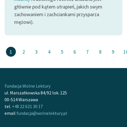
głównie pod kątem utrapień, jakich swym
zachowaniem i zachciankami przysparza
mężowi).
1
2
3
4
5
6
7
8
9
1
Fundacja Wolne Lektury
ul. Marszałkowska 84/92 lok. 125
00-514 Warszawa
tel.
+48 22 621 30 17
email
fundacja@wolnelektury.pl