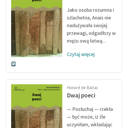
Ręce pełne poezji
Jako osoba rozumna i
Kolekcje edukacyjne
szlachetna, Anais nie
twórców przechodzących
nadużywała swojej
do domeny publicznej,
przewagi, odgadłszy w
lektur szkolnych oraz
mężu ową łatwą...
Starego Testamentu
Odkurzamy bohaterów
Czytaj więcej
Szkoła Poezji Wolnych
Lektur
O nas
Honoré de Balzac
Dwaj poeci
Kontakt
O projekcie
— Posłuchaj — rzekła
— być może, iż źle
Zespół
uczyniłam, wkładając