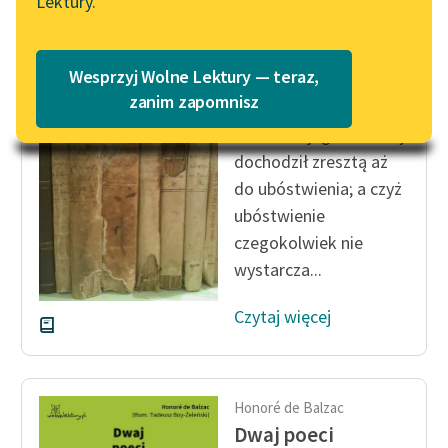
Lektury.
Katalog
Blog
Katalog w formacie PDF
Honoré de Balzac
Wesprzyj Wolne Lektury — teraz,
Dwaj poeci
Lektury szkolne i klasyka
zanim zapomnisz
literatury do słuchania dla
Szacunek jego dla żony
uczennic i uczniów z
dochodził zresztą aż
niepełnosprawnościami
do ubóstwienia; a czyż
E-kolekcja lektur
ubóstwienie
szkolnych i literatury do
czegokolwiek nie
słuchania dla uczennic i
wystarcza...
uczniów z
niepełnosprawnościami
Czytaj więcej
Feministyczne inspiracje.
Popularyzacja
skandynawskiej literatury
Honoré de Balzac
feministycznej
Dwaj poeci