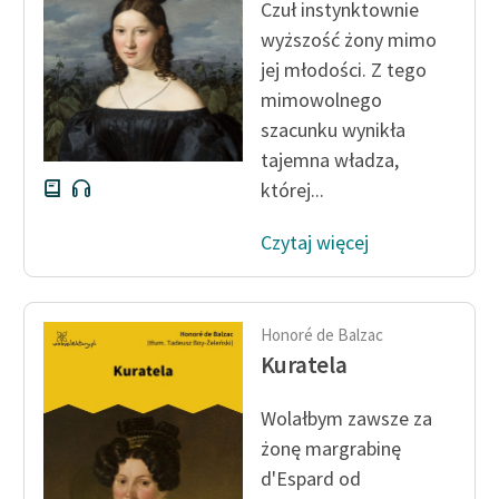
Czuł instynktownie
wyższość żony mimo
jej młodości. Z tego
mimowolnego
szacunku wynikła
tajemna władza,
której...
Czytaj więcej
Honoré de Balzac
Kuratela
Wolałbym zawsze za
żonę margrabinę
d'Espard od