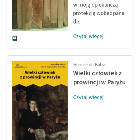
w moją opiekuńczą
protekcję wobec pana
Zasady wykorzystania
Wolnych Lektur
de...
Logotypy
Czytaj więcej
Materiały promocyjne
Polityka prywatności
Honoré de Balzac
Regulamin biblioteki
Wielki człowiek z
prowincji w Paryżu
Dane fundacji i
sprawozdania finansowe
Czytaj więcej
Regulamin darowizn
Informacja o treściach
wrażliwych
Deklaracja dostępności