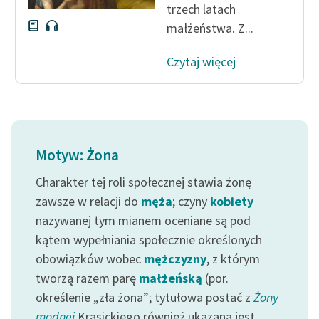
trzech latach
małżeństwa. Z...
Czytaj więcej
Motyw: Żona
Charakter tej roli społecznej stawia żonę
zawsze w relacji do
męża
; czyny
kobiety
nazywanej tym mianem oceniane są pod
kątem wypełniania społecznie określonych
obowiązków wobec
mężczyzny
, z którym
tworzą razem parę
małżeńską
(por.
określenie „zła żona”; tytułowa postać z
Żony
modnej
Krasickiego również ukazana jest