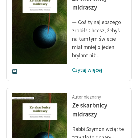
midraszy
— Coś ty najlepszego
zrobił? Chcesz, żebyś
na tamtym świecie
miał mniej o jeden
brylant niż...
Czytaj więcej
Autor nieznany
Ze skarbnicy
midraszy
Rabbi Szymon wziął te
trzy złote denary i