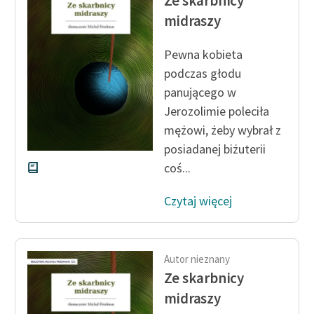
Ze skarbnicy
Ręce pełne poezji
midraszy
Kolekcje edukacyjne
twórców przechodzących
Pewna kobieta
do domeny publicznej,
podczas głodu
lektur szkolnych oraz
panującego w
Starego Testamentu
Jerozolimie poleciła
mężowi, żeby wybrał z
Odkurzamy bohaterów
posiadanej biżuterii
Szkoła Poezji Wolnych
coś...
Lektur
Czytaj więcej
O nas
Kontakt
Autor nieznany
O projekcie
Ze skarbnicy
Zespół
midraszy