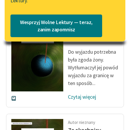
Lektury.
Katalog
Blog
Katalog w formacie PDF
Wesprzyj Wolne Lektury — teraz,
Autor nieznany
Ze skarbnicy
Lektury szkolne i klasyka
zanim zapomnisz
literatury do słuchania dla
midraszy
uczennic i uczniów z
niepełnosprawnościami
Do wyjazdu potrzebna
była zgoda żony.
E-kolekcja lektur
Wytłumaczył jej powód
szkolnych i literatury do
wyjazdu za granicę w
słuchania dla uczennic i
uczniów z
ten sposób...
niepełnosprawnościami
Czytaj więcej
Feministyczne inspiracje.
Popularyzacja
skandynawskiej literatury
feministycznej
Autor nieznany