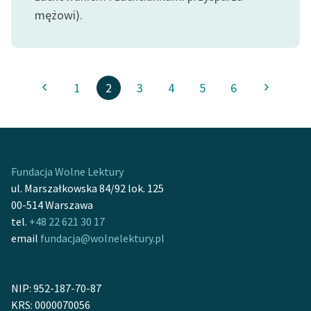
mężowi).
1
2
3
4
5
6
Fundacja Wolne Lektury
ul. Marszałkowska 84/92 lok. 125
00-514 Warszawa
tel.
+48 22 621 30 17
email
fundacja@wolnelektury.pl
NIP: 952-187-70-87
KRS: 0000070056