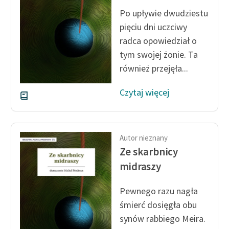
Po upływie dwudziestu
Zasady wykorzystania
pięciu dni uczciwy
Wolnych Lektur
radca opowiedział o
Logotypy
tym swojej żonie. Ta
również przejęła...
Materiały promocyjne
Czytaj więcej
Polityka prywatności
Regulamin biblioteki
Dane fundacji i
Autor nieznany
sprawozdania finansowe
Ze skarbnicy
midraszy
Regulamin darowizn
Informacja o treściach
Pewnego razu nagła
wrażliwych
śmierć dosięgła obu
synów rabbiego Meira.
Deklaracja dostępności