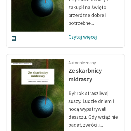
zakupił na święto
przeróżne dobre i
potrzebne...
Czytaj więcej
Autor nieznany
Ze skarbnicy
midraszy
Był rok straszliwej
suszy. Ludzie dniem i
nocą wypatrywali
deszczu. Gdy wciąż nie
padał, zwrócili...