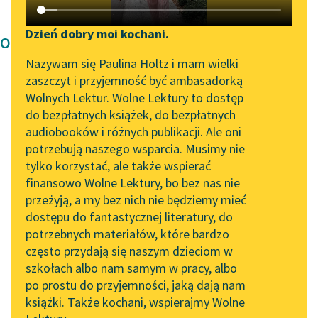
Katalog DAISY
Zgłoś brak utworu
Podkasty o książkach
Dzień dobry moi kochani.
Opowiadanie
Aktualności
Narzędzia
Nazywam się Paulina Holtz i mam wielki
zaszczyt i przyjemność być ambasadorką
„Prokurator Alicja Horn”
Mapa Wolnych Lektur
Wolnych Lektur. Wolne Lektury to dostęp
do słuchania
do bezpłatnych książek, do bezpłatnych
Autor nieznany
Leśmianator
audiobooków i różnych publikacji. Ale oni
Ze skarbnicy
Byliśmy częścią AI Impact
potrzebują naszego wsparcia. Musimy nie
Przewodnik dla piszących i
midraszy
Lab
tylko korzystać, ale także wspierać
czytających
finansowo Wolne Lektury, bo bez nas nie
Zapraszamy na spotkanie
Awinadab ze smutkiem
przeżyją, a my bez nich nie będziemy mieć
online z tłumaczkami
w głosie powiedział:
dostępu do fantastycznej literatury, do
literatury skandynawskiej
API
potrzebnych materiałów, które bardzo
— Postaraj się
Spotkanie z Katarzyną
OAI-PMH
często przydają się naszym dzieciom w
zapomnieć o mnie. Nie
Tunkiel w Oslo
szkołach albo nam samym w pracy, albo
Widget Wolnych Lektur
zasłużyłem na twoją...
po prostu do przyjemności, jaką dają nam
102. lata temu zmarł
książki. Także kochani, wspierajmy Wolne
Przypisy
Joseph Conrad
Czytaj więcej