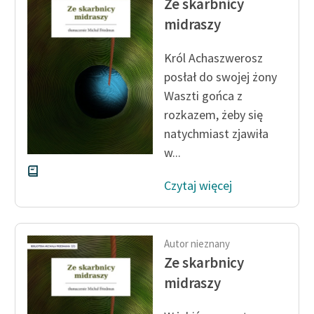
Ze skarbnicy
midraszy
Król Achaszwerosz
posłał do swojej żony
Waszti gońca z
rozkazem, żeby się
natychmiast zjawiła
w...
Czytaj więcej
Autor nieznany
Ze skarbnicy
midraszy