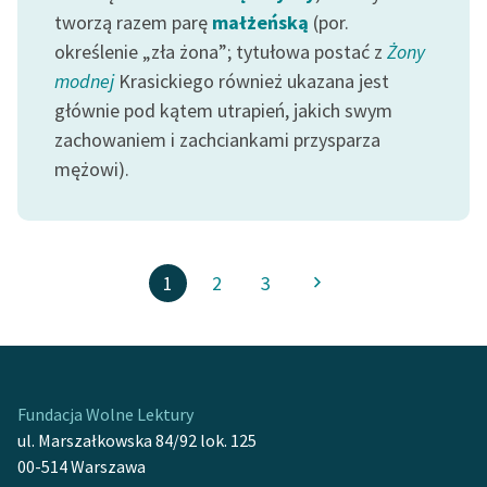
tworzą razem parę
małżeńską
(por.
określenie „zła żona”; tytułowa postać z
Żony
modnej
Krasickiego również ukazana jest
głównie pod kątem utrapień, jakich swym
zachowaniem i zachciankami przysparza
mężowi).
1
2
3
Fundacja Wolne Lektury
ul. Marszałkowska 84/92 lok. 125
00-514 Warszawa