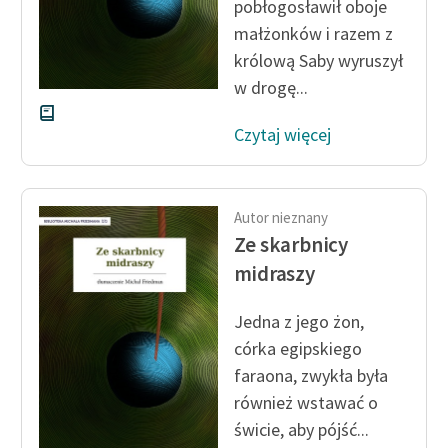
pobłogosławił oboje
małżonków i razem z
Deklaracja dostępności
królową Saby wyruszył
w drogę...
Czytaj więcej
Autor nieznany
Ze skarbnicy
midraszy
Jedna z jego żon,
córka egipskiego
faraona, zwykła była
również wstawać o
świcie, aby pójść...