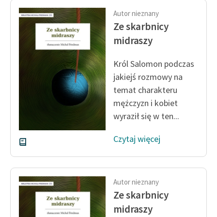
feministycznej
Autor nieznany
Ze skarbnicy
Ręce pełne poezji
midraszy
Kolekcje edukacyjne
twórców przechodzących
Król Salomon podczas
do domeny publicznej,
jakiejś rozmowy na
lektur szkolnych oraz
temat charakteru
Starego Testamentu
mężczyzn i kobiet
Odkurzamy bohaterów
wyraził się w ten...
Szkoła Poezji Wolnych
Czytaj więcej
Lektur
O nas
Autor nieznany
Kontakt
Ze skarbnicy
O projekcie
midraszy