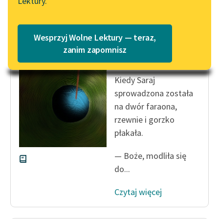
Lektury.
Wolne Lektury – idealna na
Katalog
lato
Katalog w formacie PDF
Autor nieznany
Blog
Wesprzyj Wolne Lektury — teraz,
Ze skarbnicy
zanim zapomnisz
midraszy
Lektury szkolne i klasyka
Kiedy Saraj
literatury do słuchania dla
sprowadzona została
uczennic i uczniów z
na dwór faraona,
niepełnosprawnościami
rzewnie i gorzko
E-kolekcja lektur
płakała.
szkolnych i literatury do
słuchania dla uczennic i
— Boże, modliła się
uczniów z
do...
niepełnosprawnościami
Czytaj więcej
Feministyczne inspiracje.
Popularyzacja
skandynawskiej literatury