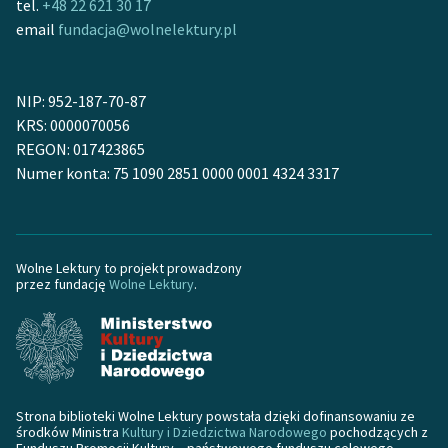
tel.
+48 22 621 30 17
email
fundacja@wolnelektury.pl
NIP: 952-187-70-87
KRS: 0000070056
REGON: 017423865
Numer konta: 75 1090 2851 0000 0001 4324 3317
Wolne Lektury to projekt prowadzony
przez fundację
Wolne Lektury
.
Strona biblioteki Wolne Lektury powstała dzięki dofinansowaniu ze
środków Ministra
Kultury i Dziedzictwa Narodowego
pochodzących z
Funduszu Promocji Kultury – państwowego funduszu celowego.