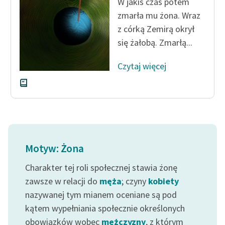
W jakiś czas potem
zmarła mu żona. Wraz
z córką Zemirą okrył
się żałobą. Zmarłą...
Czytaj więcej
Motyw: Żona
Charakter tej roli społecznej stawia żonę
zawsze w relacji do
męża
; czyny
kobiety
nazywanej tym mianem oceniane są pod
kątem wypełniania społecznie określonych
obowiązków wobec
mężczyzny
, z którym