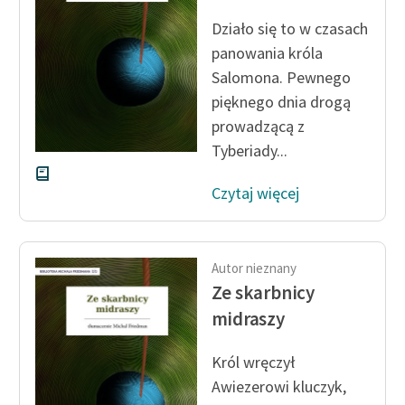
Zespół
Działo się to w czasach
panowania króla
Salomona. Pewnego
Zasady wykorzystania
pięknego dnia drogą
Wolnych Lektur
prowadzącą z
Logotypy
Tyberiady...
Materiały promocyjne
Czytaj więcej
Polityka prywatności
Regulamin biblioteki
Autor nieznany
Dane fundacji i
Ze skarbnicy
sprawozdania finansowe
midraszy
Regulamin darowizn
Król wręczył
Informacja o treściach
Awiezerowi kluczyk,
wrażliwych