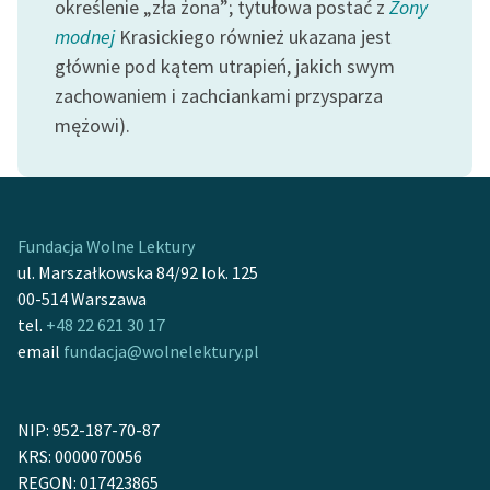
określenie „zła żona”; tytułowa postać z
Żony
feministycznej
modnej
Krasickiego również ukazana jest
Ręce pełne poezji
głównie pod kątem utrapień, jakich swym
zachowaniem i zachciankami przysparza
Kolekcje edukacyjne
mężowi).
twórców przechodzących
do domeny publicznej,
lektur szkolnych oraz
Starego Testamentu
Fundacja Wolne Lektury
Odkurzamy bohaterów
ul. Marszałkowska 84/92 lok. 125
00-514 Warszawa
Szkoła Poezji Wolnych
tel.
+48 22 621 30 17
Lektur
email
fundacja@wolnelektury.pl
O nas
Kontakt
NIP: 952-187-70-87
KRS: 0000070056
O projekcie
REGON: 017423865