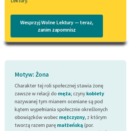
Lektury.
— Może szynki?…
„Marzenie o Oriencie”
Katalog
Sophie Elkan
— Hm!… Zaraz
Katalog w formacie PDF
Blog
Wesprzyj Wolne Lektury — teraz,
trzeba...
zanim zapomnisz
Czytaj więcej
Lektury szkolne i klasyka
literatury do słuchania dla
uczennic i uczniów z
niepełnosprawnościami
Motyw: Żona
E-kolekcja lektur
szkolnych i literatury do
Charakter tej roli społecznej stawia żonę
słuchania dla uczennic i
zawsze w relacji do
męża
; czyny
kobiety
uczniów z
nazywanej tym mianem oceniane są pod
niepełnosprawnościami
kątem wypełniania społecznie określonych
Feministyczne inspiracje.
obowiązków wobec
mężczyzny
, z którym
Popularyzacja
tworzą razem parę
małżeńską
(por.
skandynawskiej literatury