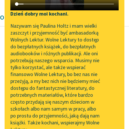
Katalog DAISY
Zgłoś brak utworu
Podkasty o książkach
Dzień dobry moi kochani.
Opowiadanie Gabriela Zapolska
Aktualności
Narzędzia
Nazywam się Paulina Holtz i mam wielki
zaszczyt i przyjemność być ambasadorką
Zapraszamy na spotkanie
Mapa Wolnych Lektur
Wolnych Lektur. Wolne Lektury to dostęp
online z tłumaczkami
do bezpłatnych książek, do bezpłatnych
Gabriela Zapolska
Leśmianator
literatury skandynawskiej
audiobooków i różnych publikacji. Ale oni
Koteczek
potrzebują naszego wsparcia. Musimy nie
Przewodnik dla piszących i
Spotkanie z Katarzyną
tylko korzystać, ale także wspierać
czytających
— Co chcesz do
Tunkiel w Oslo
finansowo Wolne Lektury, bo bez nas nie
herbatki, koteczku?
przeżyją, a my bez nich nie będziemy mieć
Wolne Lektury na 32.
dostępu do fantastycznej literatury, do
Pol’and’Rock Festivalu
API
— Cokolwiek!…
potrzebnych materiałów, które bardzo
„Kochanek Lady
OAI-PMH
często przydają się naszym dzieciom w
— Ale przecież!…
Chatterley” do słuchania
szkołach albo nam samym w pracy, albo
Widget Wolnych Lektur
na Wolnych Lekturach
po prostu do przyjemności, jaką dają nam
— Coś taniego!…
książki. Także kochani, wspierajmy Wolne
Przypisy
Nowy audiobook –