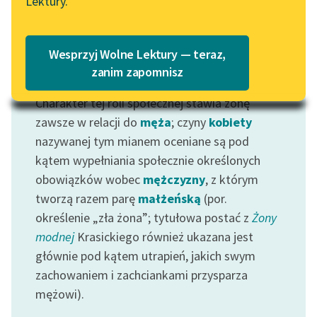
Lektury.
Katalog
Blog
Katalog w formacie PDF
Wesprzyj Wolne Lektury — teraz,
Lektury szkolne i klasyka
zanim zapomnisz
Motyw: Żona
literatury do słuchania dla
Charakter tej roli społecznej stawia żonę
uczennic i uczniów z
niepełnosprawnościami
zawsze w relacji do
męża
; czyny
kobiety
nazywanej tym mianem oceniane są pod
E-kolekcja lektur
kątem wypełniania społecznie określonych
szkolnych i literatury do
obowiązków wobec
mężczyzny
, z którym
słuchania dla uczennic i
tworzą razem parę
małżeńską
(por.
uczniów z
określenie „zła żona”; tytułowa postać z
Żony
niepełnosprawnościami
modnej
Krasickiego również ukazana jest
Feministyczne inspiracje.
głównie pod kątem utrapień, jakich swym
Popularyzacja
zachowaniem i zachciankami przysparza
skandynawskiej literatury
mężowi).
feministycznej