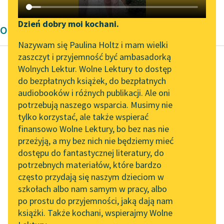
Katalog DAISY
Zgłoś brak utworu
Podkasty o książkach
Dzień dobry moi kochani.
Opowiadanie Edgara Allana Poe'go
Aktualności
Narzędzia
Nazywam się Paulina Holtz i mam wielki
zaszczyt i przyjemność być ambasadorką
„Prokurator Alicja Horn”
Mapa Wolnych Lektur
Wolnych Lektur. Wolne Lektury to dostęp
do słuchania
do bezpłatnych książek, do bezpłatnych
Edgar Allan Poe
Leśmianator
audiobooków i różnych publikacji. Ale oni
Czarny kot
Byliśmy częścią AI Impact
potrzebują naszego wsparcia. Musimy nie
Przewodnik dla piszących i
Lab
tylko korzystać, ale także wspierać
czytających
Tymczasem żona
finansowo Wolne Lektury, bo bez nas nie
Zapraszamy na spotkanie
moja, która się nigdy
przeżyją, a my bez nich nie będziemy mieć
online z tłumaczkami
nie skarżyła, stała się
dostępu do fantastycznej literatury, do
literatury skandynawskiej
API
— niestety — moim
potrzebnych materiałów, które bardzo
codziennym kozłem
Spotkanie z Katarzyną
OAI-PMH
często przydają się naszym dzieciom w
ofiarnym...
Tunkiel w Oslo
szkołach albo nam samym w pracy, albo
Widget Wolnych Lektur
po prostu do przyjemności, jaką dają nam
102. lata temu zmarł
Czytaj więcej
książki. Także kochani, wspierajmy Wolne
Przypisy
Joseph Conrad