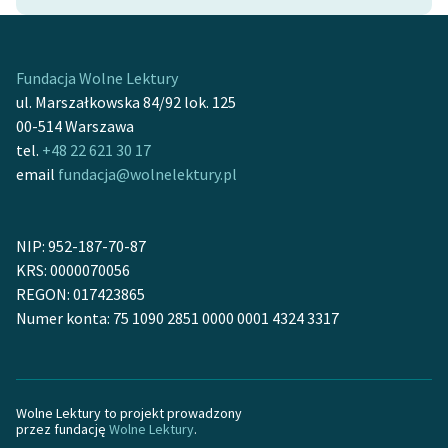
Ręce pełne poezji
Kolekcje edukacyjne
twórców przechodzących
Fundacja Wolne Lektury
do domeny publicznej,
ul. Marszałkowska 84/92 lok. 125
lektur szkolnych oraz
00-514 Warszawa
Starego Testamentu
tel.
+48 22 621 30 17
email
fundacja@wolnelektury.pl
Odkurzamy bohaterów
Szkoła Poezji Wolnych
NIP: 952-187-70-87
Lektur
KRS: 0000070056
O nas
REGON: 017423865
Numer konta: 75 1090 2851 0000 0001 4324 3317
Kontakt
O projekcie
Wolne Lektury to projekt prowadzony
Zespół
przez fundację
Wolne Lektury
.