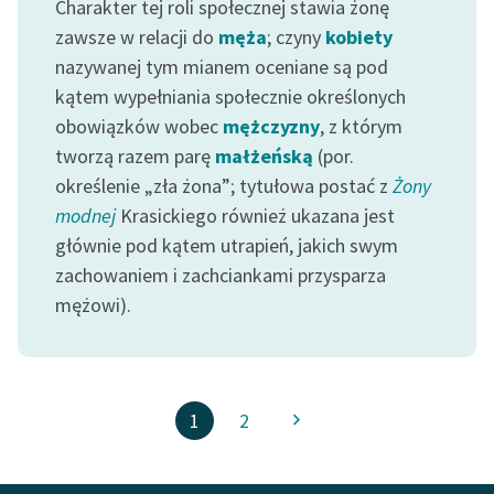
Charakter tej roli społecznej stawia żonę
zawsze w relacji do
męża
; czyny
kobiety
nazywanej tym mianem oceniane są pod
kątem wypełniania społecznie określonych
obowiązków wobec
mężczyzny
, z którym
tworzą razem parę
małżeńską
(por.
określenie „zła żona”; tytułowa postać z
Żony
modnej
Krasickiego również ukazana jest
głównie pod kątem utrapień, jakich swym
zachowaniem i zachciankami przysparza
mężowi).
1
2