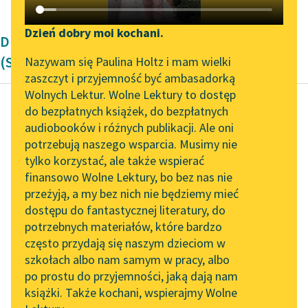
Katalog DAISY
Zgłoś brak utworu
Podkasty o książkach
Dzień dobry moi kochani.
Dramat szekspirowski William Shakespeare
Aktualności
Narzędzia
(Szekspir)
Nazywam się Paulina Holtz i mam wielki
zaszczyt i przyjemność być ambasadorką
„Prokurator Alicja Horn”
Mapa Wolnych Lektur
Wolnych Lektur. Wolne Lektury to dostęp
do słuchania
do bezpłatnych książek, do bezpłatnych
Leśmianator
audiobooków i różnych publikacji. Ale oni
William Shakespeare
Byliśmy częścią AI Impact
potrzebują naszego wsparcia. Musimy nie
Przewodnik dla piszących i
(Szekspir)
Lab
tylko korzystać, ale także wspierać
czytających
Hamlet
finansowo Wolne Lektury, bo bez nas nie
Zapraszamy na spotkanie
przeżyją, a my bez nich nie będziemy mieć
online z tłumaczkami
«Trzydzieści razy Feba
dostępu do fantastycznej literatury, do
literatury skandynawskiej
API
rumaki obiegły
potrzebnych materiałów, które bardzo
Krąg Tellury i
Spotkanie z Katarzyną
OAI-PMH
często przydają się naszym dzieciom w
przestwór Neptuna
Tunkiel w Oslo
szkołach albo nam samym w pracy, albo
Widget Wolnych Lektur
rozległy
po prostu do przyjemności, jaką dają nam
102. lata temu zmarł
I trzydzieści kroć razy...
książki. Także kochani, wspierajmy Wolne
Przypisy
Joseph Conrad