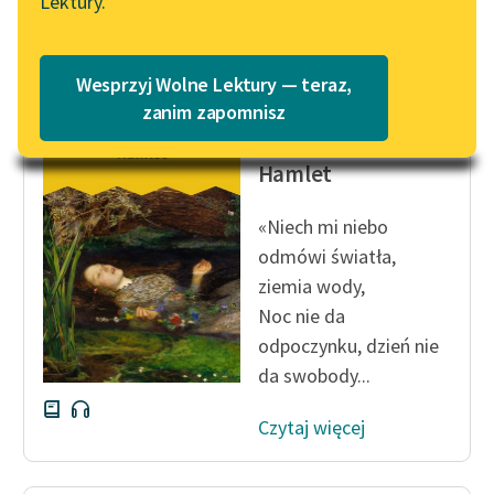
Lektury.
Katalog
Czytaj więcej
Blog
Katalog w formacie PDF
Wesprzyj Wolne Lektury — teraz,
Lektury szkolne i klasyka
zanim zapomnisz
William Shakespeare
literatury do słuchania dla
(Szekspir)
uczennic i uczniów z
Hamlet
niepełnosprawnościami
«Niech mi niebo
E-kolekcja lektur
odmówi światła,
szkolnych i literatury do
ziemia wody,
słuchania dla uczennic i
uczniów z
Noc nie da
niepełnosprawnościami
odpoczynku, dzień nie
da swobody...
Feministyczne inspiracje.
Popularyzacja
Czytaj więcej
skandynawskiej literatury
feministycznej