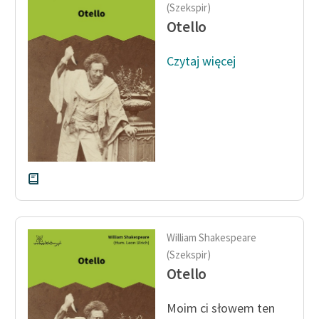
(Szekspir)
Otello
Zasady wykorzystania
Wolnych Lektur
Czytaj więcej
Logotypy
Materiały promocyjne
Polityka prywatności
Regulamin biblioteki
Dane fundacji i
sprawozdania finansowe
Regulamin darowizn
William Shakespeare
(Szekspir)
Informacja o treściach
Otello
wrażliwych
Moim ci słowem ten
Deklaracja dostępności