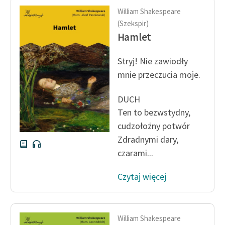
Ręce pełne poezji
William Shakespeare
(Szekspir)
Kolekcje edukacyjne
Hamlet
twórców przechodzących
do domeny publicznej,
Stryj! Nie zawiodły
lektur szkolnych oraz
Starego Testamentu
mnie przeczucia moje.
Odkurzamy bohaterów
DUCH
Ten to bezwstydny,
Szkoła Poezji Wolnych
cudzołożny potwór
Lektur
Zdradnymi dary,
O nas
czarami...
Kontakt
Czytaj więcej
O projekcie
Zespół
William Shakespeare