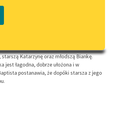
Regulamin biblioteki
czytaj online
macie PDF
Dane fundacji i sprawozdania
finansowe
623. Jest to jedno z pierwszych dzieł
Regulamin darowizn
Informacja o treściach
wrażliwych
, starszą Katarzynę oraz młodszą Biankę.
Deklaracja dostępności
ka jest łagodna, dobrze ułożona i w
 Baptista postanawia, że dopóki starsza z jego
bu.