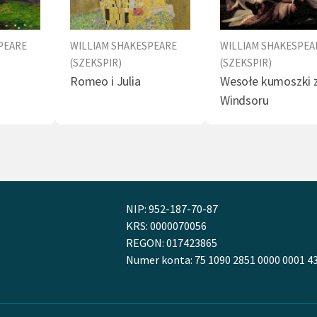
PEARE
WILLIAM SHAKESPEARE
WILLIAM SHAKESPEA
(SZEKSPIR)
(SZEKSPIR)
Romeo i Julia
Wesołe kumoszki 
Windsoru
NIP: 952-187-70-87
KRS: 0000070056
REGON: 017423865
Numer konta: 75 1090 2851 0000 0001 4