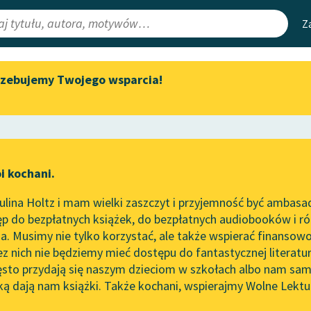
Z
rzebujemy Twojego wsparcia!
Aktualności
Narzędzia
e Lektury
Zapraszamy na spotkanie
Mapa Wolnych 
online z tłumaczkami
irmami
Leśmianator
literatury skandynawskiej
ewsletter
Przewodnik dla
Spotkanie z Katarzyną Tunkiel
i kochani.
czytających
w Oslo
lina Holtz i mam wielki zaszczyt i przyjemność być ambasa
Wolne Lektury na 32.
am Shakespeare (Szekspir)
p do bezpłatnych książek, do bezpłatnych audiobooków i różn
Pol’and’Rock Festivalu
API
kromienie złośnicy
. Musimy nie tylko korzystać, ale także wspierać finansowo
ce redakcyjne
„Kochanek Lady Chatterley”
OAI-PMH
ez nich nie będziemy mieć dostępu do fantastycznej literatu
do słuchania na Wolnych
ęsto przydają się naszym dzieciom w szkołach albo nam sam
eon Ulrich
Lekturach
Widget Wolnyc
ką dają nam książki. Także kochani, wspierajmy Wolne Lektu
oru
Nowy audiobook – „Marzenie
Przypisy
o Oriencie” Sophie Elkan