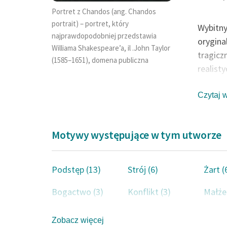
Ko
Portret z Chandos (ang. Chandos
portrait) – portret, który
Wybitny
najprawdopodobniej przedstawia
orygina
Williama Shakespeare’a, il .John Taylor
tragicz
(1585–1651), domena publiczna
realist
charakt
kanonic
Czytaj 
poetyck
tekstów
Motywy występujące w tym utworze
najważn
całym g
W latac
Podstęp (13)
Strój (6)
Żart (
członki
Bogactwo (3)
Konflikt (3)
Królews
Małże
Cykl
So
Żona (2)
Jedzenie (2)
Ojciec
strony (
Zobacz więcej