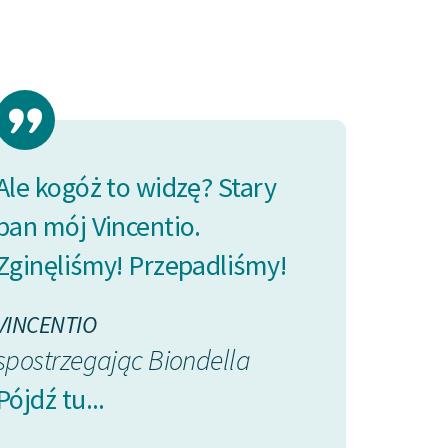
Ale kogóż to widzę? Stary
powiedz, pr
pan mój Vincentio.
Lucentio, że
Zginęliśmy! Przepadliśmy!
przybywa z P
przed drzwia
VINCENTIO
spostrzegając
Biondella
William Shakespea
Poskromienie zło
Pójdź tu...