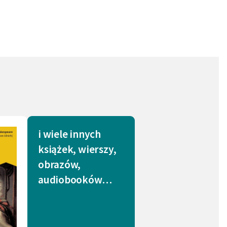
(2)
Zaręczyny (2)
a (1)
Bunt (1)
anie (1)
Przywódca (1)
 (1)
Pożądanie (1)
sz (1)
Okręt (1)
aje (1)
Ksiądz (1)
i wiele innych
zność (1)
książek, wierszy,
obrazów,
audiobooków…