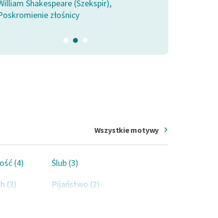
William Shakespeare (Szekspir),
Poskromienie złośnicy
Wszystkie motywy
ość (4)
Ślub (3)
h (3)
Pijaństwo (2)
two (2)
Przemoc (2)