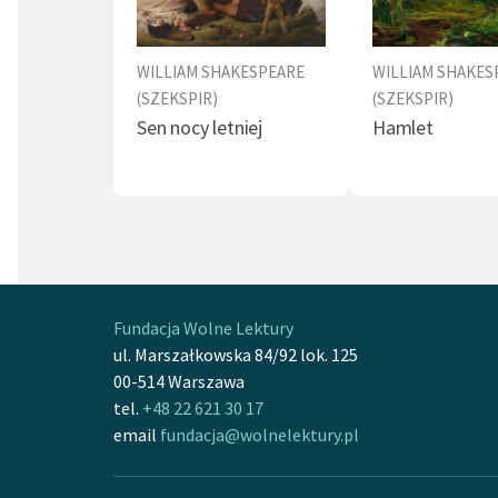
WILLIAM SHAKESPEARE
WILLIAM SHAKES
(SZEKSPIR)
(SZEKSPIR)
Sen nocy letniej
Hamlet
Fundacja Wolne Lektury
ul. Marszałkowska 84/92 lok. 125
00-514 Warszawa
tel.
+48 22 621 30 17
email
fundacja@wolnelektury.pl