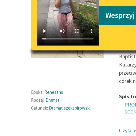
Podkasty o książkach
Wesprzyj
Komedia
Shakesp
Baptist
Katarzy
przeciw
córek n
Epoka:
Renesans
Spis tr
Rodzaj:
Dramat
PRO
Gatunek:
Dramat szekspirowski
SCEN
SCEN
AKT
Czytaj 