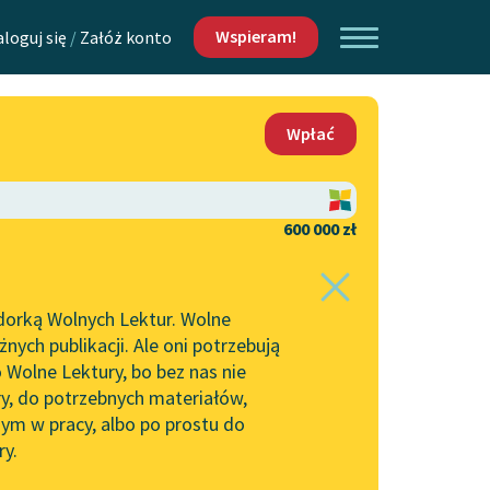
Wspieram!
aloguj się
/
Załóż konto
O nas
Wpłać
Lektur
Kontakt
O projekcie
600 000 zł
 piszących i
Zespół
dorką Wolnych Lektur. Wolne
Zasady wykorzystania
ych publikacji. Ale oni potrzebują
Wolnych Lektur
 Wolne Lektury, bo bez nas nie
Logotypy
ry, do potrzebnych materiałów,
ym w pracy, albo po prostu do
h Lektur
Materiały promocyjne
ry.
Polityka prywatności