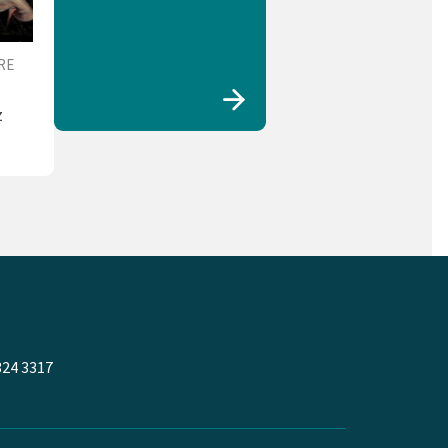
RE
z
324 3317