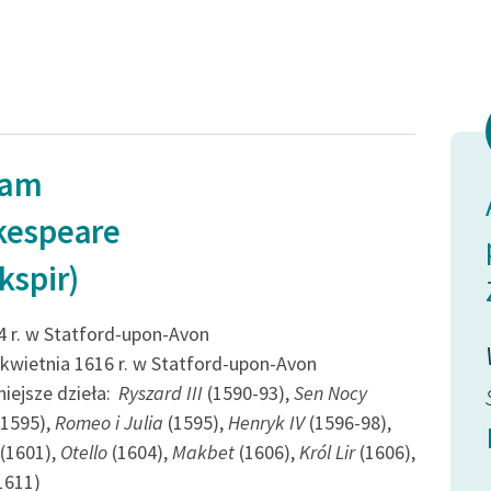
publicznej, lektur szkolnych
ENA I
oraz Starego Testamentu
ENA II
 DRUGI
Odkurzamy bohaterów
ENA I
Szkoła Poezji Wolnych Lektur
TRZECI
ENA I
iam
ENA II
 signorowi
Czy cię zapomniałem,
 CZWARTY
kespeare
ENA I
c jego
panie? Uchowaj Boże! Nie
ENA II
kspir)
i czeka
mogłem cię zapomnieć, bo
ENA III
ENA IV
hcąc...
cię, jak żyję, nie...
4 r. w Statford-upon-Avon
ENA V
 kwietnia 1616 r. w Statford-upon-Avon
PIĄTY
iejsze dzieła:
Ryszard III
(1590-93),
Sen Nocy
spir),
William Shakespeare (Szekspir),
ENA I
Poskromienie złośnicy
1595),
Romeo i Julia
(1595),
Henryk IV
(1596-98),
ENA II
(1601),
Otello
(1604),
Makbet
(1606),
Król Lir
(1606),
ILOG
1611)