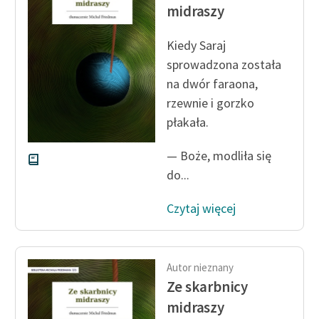
Ręce pełne poezji
midraszy
Kolekcje edukacyjne
Kiedy Saraj
twórców przechodzących
sprowadzona została
do domeny publicznej,
na dwór faraona,
lektur szkolnych oraz
rzewnie i gorzko
Starego Testamentu
płakała.
Odkurzamy bohaterów
— Boże, modliła się
Szkoła Poezji Wolnych
do...
Lektur
O nas
Czytaj więcej
Kontakt
Autor nieznany
O projekcie
Ze skarbnicy
Zespół
midraszy