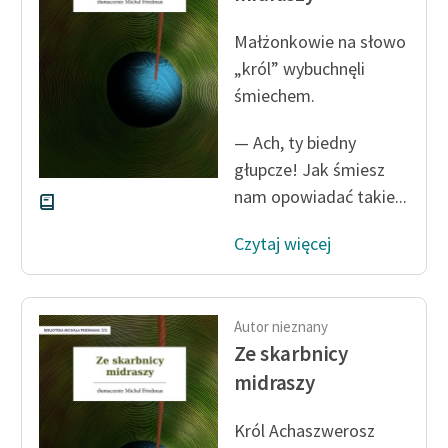
Małżonkowie na słowo
„król” wybuchnęli
śmiechem.
— Ach, ty biedny
głupcze! Jak śmiesz
nam opowiadać takie...
Czytaj więcej
Autor nieznany
Ze skarbnicy
midraszy
Król Achaszwerosz