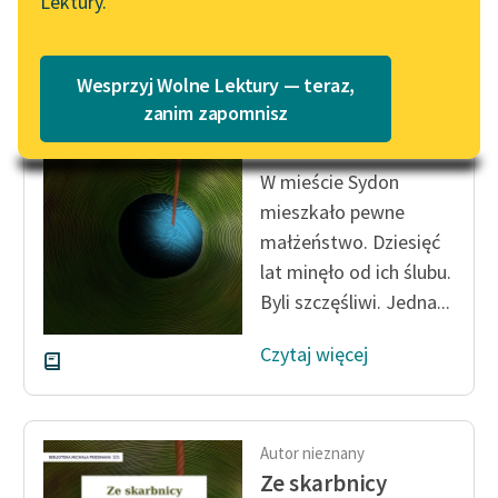
Lektury.
Katalog
Blog
Katalog w formacie PDF
Autor nieznany
Wesprzyj Wolne Lektury — teraz,
Ze skarbnicy
Lektury szkolne i klasyka
zanim zapomnisz
midraszy
literatury do słuchania dla
uczennic i uczniów z
W mieście Sydon
niepełnosprawnościami
mieszkało pewne
E-kolekcja lektur
małżeństwo. Dziesięć
szkolnych i literatury do
lat minęło od ich ślubu.
słuchania dla uczennic i
Byli szczęśliwi. Jedna...
uczniów z
niepełnosprawnościami
Czytaj więcej
Feministyczne inspiracje.
Popularyzacja
skandynawskiej literatury
Autor nieznany
feministycznej
Ze skarbnicy