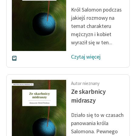
Król Salomon podczas
Zasady wykorzystania
jakiejś rozmowy na
Wolnych Lektur
temat charakteru
Logotypy
mężczyzn i kobiet
wyraził się w ten...
Materiały promocyjne
Czytaj więcej
Polityka prywatności
Regulamin biblioteki
Dane fundacji i
Autor nieznany
sprawozdania finansowe
Ze skarbnicy
midraszy
Regulamin darowizn
Informacja o treściach
Działo się to w czasach
wrażliwych
panowania króla
Salomona. Pewnego
Deklaracja dostępności