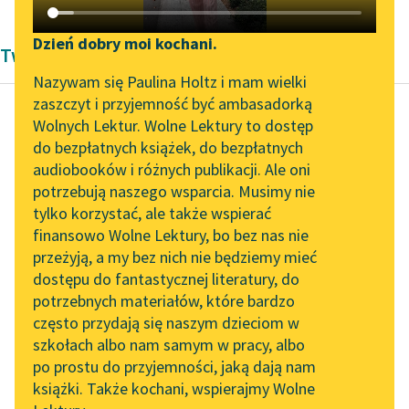
Katalog DAISY
Zgłoś brak utworu
Podkasty o książkach
Dzień dobry moi kochani.
Twórczość Starożytność
Aktualności
Narzędzia
Nazywam się Paulina Holtz i mam wielki
zaszczyt i przyjemność być ambasadorką
„Prokurator Alicja Horn”
Mapa Wolnych Lektur
Wolnych Lektur. Wolne Lektury to dostęp
do słuchania
do bezpłatnych książek, do bezpłatnych
Genesis. Księga
Leśmianator
audiobooków i różnych publikacji. Ale oni
Rodzaju. Bereszit
Byliśmy częścią AI Impact
potrzebują naszego wsparcia. Musimy nie
Przewodnik dla piszących i
Lab
tylko korzystać, ale także wspierać
czytających
Czytaj więcej
finansowo Wolne Lektury, bo bez nas nie
Zapraszamy na spotkanie
przeżyją, a my bez nich nie będziemy mieć
online z tłumaczkami
dostępu do fantastycznej literatury, do
literatury skandynawskiej
API
potrzebnych materiałów, które bardzo
Spotkanie z Katarzyną
OAI-PMH
często przydają się naszym dzieciom w
Tunkiel w Oslo
szkołach albo nam samym w pracy, albo
Widget Wolnych Lektur
po prostu do przyjemności, jaką dają nam
102. lata temu zmarł
książki. Także kochani, wspierajmy Wolne
Przypisy
Joseph Conrad