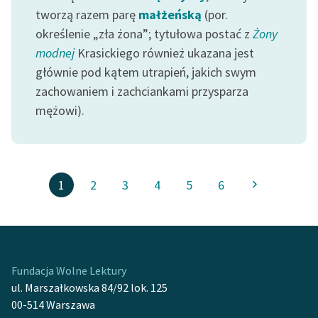
tworzą razem parę
małżeńską
(por.
określenie „zła żona”; tytułowa postać z
Żony
modnej
Krasickiego również ukazana jest
głównie pod kątem utrapień, jakich swym
zachowaniem i zachciankami przysparza
mężowi).
1
2
3
4
5
6
Fundacja Wolne Lektury
ul. Marszałkowska 84/92 lok. 125
00-514 Warszawa