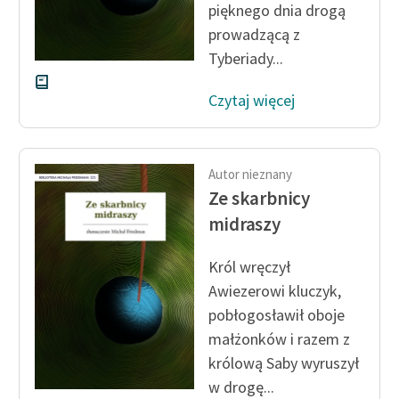
pięknego dnia drogą
prowadzącą z
Tyberiady...
Czytaj więcej
Autor nieznany
Ze skarbnicy
midraszy
Król wręczył
Awiezerowi kluczyk,
pobłogosławił oboje
małżonków i razem z
królową Saby wyruszył
w drogę...