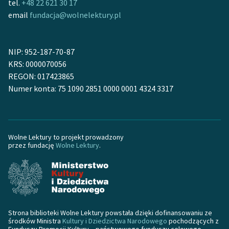
tel.
+48 22 621 30 17
email
fundacja@wolnelektury.pl
NIP: 952-187-70-87
KRS: 0000070056
REGON: 017423865
Numer konta: 75 1090 2851 0000 0001 4324 3317
Wolne Lektury to projekt prowadzony
przez fundację
Wolne Lektury
.
Strona biblioteki Wolne Lektury powstała dzięki dofinansowaniu ze
środków Ministra
Kultury i Dziedzictwa Narodowego
pochodzących z
Funduszu Promocji Kultury – państwowego funduszu celowego.