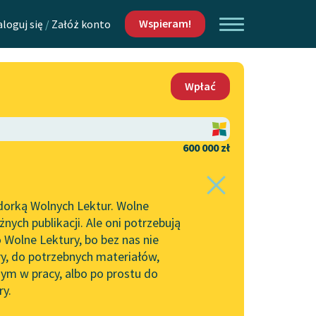
Wspieram!
aloguj się
/
Załóż konto
O nas
Wpłać
Lektur
Kontakt
O projekcie
600 000 zł
 piszących i
Zespół
dorką Wolnych Lektur. Wolne
Zasady wykorzystania
ych publikacji. Ale oni potrzebują
Wolnych Lektur
 Wolne Lektury, bo bez nas nie
Logotypy
ry, do potrzebnych materiałów,
ym w pracy, albo po prostu do
h Lektur
Materiały promocyjne
ry.
Polityka prywatności