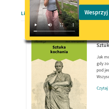
Podkasty o książkach
Wesprzyj
Liryka Starożytność
Owidius
Sztuk
Jak mo
gdy zo
pod j
Wszysc
Czytaj