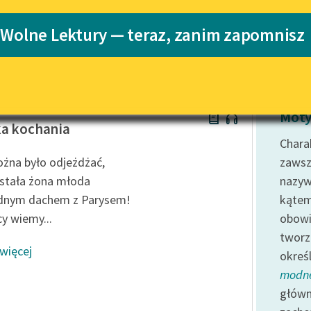
Katalog
 Wolne Lektury — teraz, zanim zapomnisz
Katalog w for
Lektury szkolne i klasyka
literatury do słuchania dla
uczennic i uczniów z
niepełnosprawnościami
z
E-kolekcja lektur szkolnych i
Moty
literatury do słuchania dla
a kochania
uczennic i uczniów z
Charak
niepełnosprawnościami
żna było odjeżdżać,
zawsz
Feministyczne inspiracje.
stała żona młoda
nazyw
Popularyzacja skandynawskiej
ednym dachem z Parysem!
kątem
literatury feministycznej
y wiemy...
obow
Ręce pełne poezji
tworz
 więcej
okreś
Kolekcje edukacyjne twórców
przechodzących do domeny
modn
publicznej, lektur szkolnych
główn
oraz Starego Testamentu