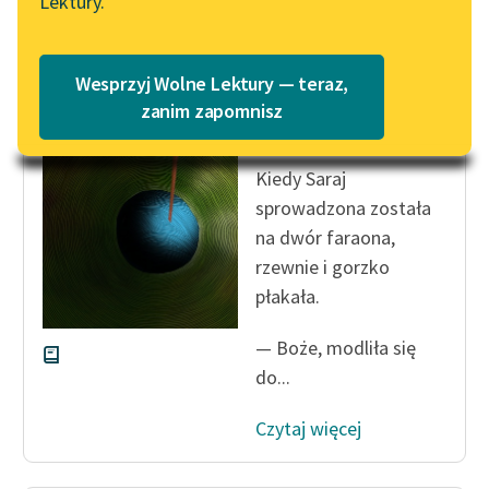
Lektury.
Katalog
Blog
Katalog w formacie PDF
Autor nieznany
Wesprzyj Wolne Lektury — teraz,
Ze skarbnicy
Lektury szkolne i klasyka
zanim zapomnisz
midraszy
literatury do słuchania dla
uczennic i uczniów z
Kiedy Saraj
niepełnosprawnościami
sprowadzona została
E-kolekcja lektur
na dwór faraona,
szkolnych i literatury do
rzewnie i gorzko
słuchania dla uczennic i
płakała.
uczniów z
niepełnosprawnościami
— Boże, modliła się
do...
Feministyczne inspiracje.
Popularyzacja
Czytaj więcej
skandynawskiej literatury
feministycznej