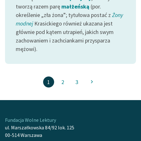
tworzą razem parę
małżeńską
(por.
określenie „zła żona”; tytułowa postać z
Żony
modnej
Krasickiego również ukazana jest
głównie pod kątem utrapień, jakich swym
zachowaniem i zachciankami przysparza
mężowi).
1
2
3
Fundacja Wolne Lektury
ul. Marszałkowska 84/92 lok. 125
00-514 Warszawa