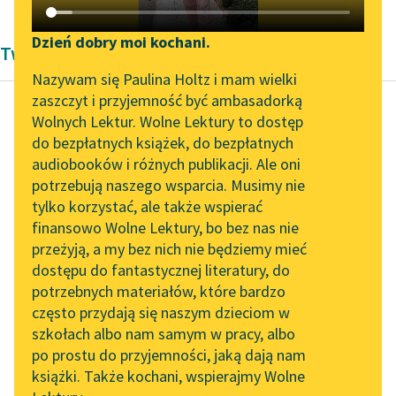
Katalog DAISY
Zgłoś brak utworu
Podkasty o książkach
Dzień dobry moi kochani.
Twórczość Starożytność Autora nieznanego
Aktualności
Narzędzia
Nazywam się Paulina Holtz i mam wielki
zaszczyt i przyjemność być ambasadorką
„Prokurator Alicja Horn”
Mapa Wolnych Lektur
Wolnych Lektur. Wolne Lektury to dostęp
do słuchania
do bezpłatnych książek, do bezpłatnych
Autor nieznany
Leśmianator
audiobooków i różnych publikacji. Ale oni
Ze skarbnicy
Byliśmy częścią AI Impact
potrzebują naszego wsparcia. Musimy nie
Przewodnik dla piszących i
midraszy
Lab
tylko korzystać, ale także wspierać
czytających
finansowo Wolne Lektury, bo bez nas nie
Zapraszamy na spotkanie
W mieście Sydon
przeżyją, a my bez nich nie będziemy mieć
online z tłumaczkami
mieszkało pewne
dostępu do fantastycznej literatury, do
literatury skandynawskiej
API
małżeństwo. Dziesięć
potrzebnych materiałów, które bardzo
lat minęło od ich ślubu.
Spotkanie z Katarzyną
OAI-PMH
często przydają się naszym dzieciom w
Tunkiel w Oslo
Byli szczęśliwi. Jedna...
szkołach albo nam samym w pracy, albo
Widget Wolnych Lektur
po prostu do przyjemności, jaką dają nam
102. lata temu zmarł
Czytaj więcej
książki. Także kochani, wspierajmy Wolne
Przypisy
Joseph Conrad