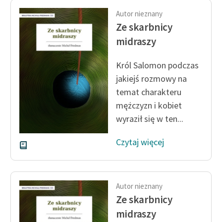
Ręce pełne poezji
Autor nieznany
Kolekcje edukacyjne
Ze skarbnicy
twórców przechodzących
midraszy
do domeny publicznej,
lektur szkolnych oraz
Król Salomon podczas
Starego Testamentu
jakiejś rozmowy na
temat charakteru
Odkurzamy bohaterów
mężczyzn i kobiet
Szkoła Poezji Wolnych
wyraził się w ten...
Lektur
Czytaj więcej
O nas
Kontakt
Autor nieznany
O projekcie
Ze skarbnicy
Zespół
midraszy