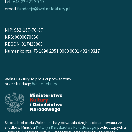
tel.
+48 22 621 30 17
email
fundacja@wolnelektury.pl
NIP: 952-187-70-87
KRS: 0000070056
REGON: 017423865
Numer konta: 75 1090 2851 0000 0001 4324 3317
Wolne Lektury to projekt prowadzony
przez fundację
Wolne Lektury
.
Strona biblioteki Wolne Lektury powstała dzięki dofinansowaniu ze
środków Ministra
Kultury i Dziedzictwa Narodowego
pochodzących z
Funduszu Promocji Kultury – państwowego funduszu celowego.