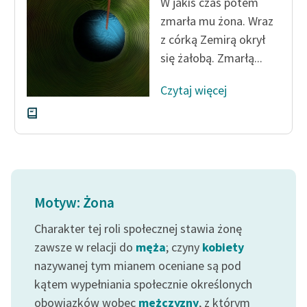
W jakiś czas potem
zmarła mu żona. Wraz
z córką Zemirą okrył
się żałobą. Zmarłą...
Czytaj więcej
Motyw: Żona
Charakter tej roli społecznej stawia żonę
zawsze w relacji do
męża
; czyny
kobiety
nazywanej tym mianem oceniane są pod
kątem wypełniania społecznie określonych
obowiązków wobec
mężczyzny
, z którym