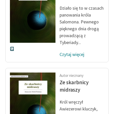
Działo się to w czasach
Zasady wykorzystania
panowania króla
Wolnych Lektur
Salomona. Pewnego
Logotypy
pięknego dnia drogą
prowadzącą z
Materiały promocyjne
Tyberiady...
Polityka prywatności
Czytaj więcej
Regulamin biblioteki
Dane fundacji i
sprawozdania finansowe
Autor nieznany
Ze skarbnicy
Regulamin darowizn
midraszy
Informacja o treściach
wrażliwych
Król wręczył
Awiezerowi kluczyk,
Deklaracja dostępności