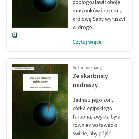
pobłogosławił oboje
małżonków i razem z
królową Saby wyruszył
w drogę...
Czytaj więcej
Autor nieznany
Ze skarbnicy
midraszy
Jedna z jego żon,
córka egipskiego
faraona, zwykła była
również wstawać o
świcie, aby pójść...