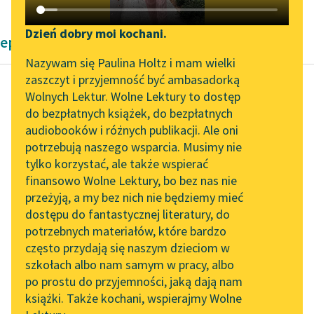
Katalog DAISY
Zgłoś brak utworu
Podkasty o książkach
Dzień dobry moi kochani.
eposy Torquata Tassa
Aktualności
Narzędzia
Nazywam się Paulina Holtz i mam wielki
zaszczyt i przyjemność być ambasadorką
„Prokurator Alicja Horn”
Mapa Wolnych Lektur
Wolnych Lektur. Wolne Lektury to dostęp
do słuchania
do bezpłatnych książek, do bezpłatnych
Torquato Tasso
Leśmianator
audiobooków i różnych publikacji. Ale oni
Jerozolima
Byliśmy częścią AI Impact
potrzebują naszego wsparcia. Musimy nie
Przewodnik dla piszących i
wyzwolona
Lab
tylko korzystać, ale także wspierać
czytających
finansowo Wolne Lektury, bo bez nas nie
Zapraszamy na spotkanie
poważny Orkan z
przeżyją, a my bez nich nie będziemy mieć
online z tłumaczkami
drugiey strony
dostępu do fantastycznej literatury, do
literatury skandynawskiej
API
Wstał, urodzony ze
potrzebnych materiałów, które bardzo
krwie zawołaney.
Spotkanie z Katarzyną
OAI-PMH
często przydają się naszym dzieciom w
Tunkiel w Oslo
Mąż to beł wielki, ale...
szkołach albo nam samym w pracy, albo
Widget Wolnych Lektur
po prostu do przyjemności, jaką dają nam
102. lata temu zmarł
Czytaj więcej
książki. Także kochani, wspierajmy Wolne
Przypisy
Joseph Conrad