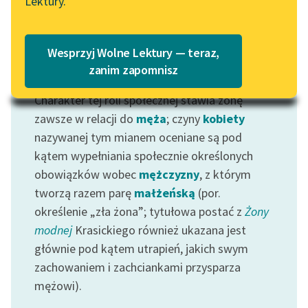
Lektury.
Katalog
Blog
Katalog w formacie PDF
Wesprzyj Wolne Lektury — teraz,
Lektury szkolne i klasyka
zanim zapomnisz
Motyw: Żona
literatury do słuchania dla
Charakter tej roli społecznej stawia żonę
uczennic i uczniów z
niepełnosprawnościami
zawsze w relacji do
męża
; czyny
kobiety
nazywanej tym mianem oceniane są pod
E-kolekcja lektur
kątem wypełniania społecznie określonych
szkolnych i literatury do
obowiązków wobec
mężczyzny
, z którym
słuchania dla uczennic i
tworzą razem parę
małżeńską
(por.
uczniów z
określenie „zła żona”; tytułowa postać z
Żony
niepełnosprawnościami
modnej
Krasickiego również ukazana jest
Feministyczne inspiracje.
głównie pod kątem utrapień, jakich swym
Popularyzacja
zachowaniem i zachciankami przysparza
skandynawskiej literatury
mężowi).
feministycznej