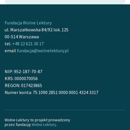
Ręce pełne poezji
Kolekcje edukacyjne
twórców przechodzących
Fundacja Wolne Lektury
do domeny publicznej,
ul. Marszałkowska 84/92 lok. 125
lektur szkolnych oraz
00-514 Warszawa
Starego Testamentu
tel.
+48 22 621 30 17
email
fundacja@wolnelektury.pl
Odkurzamy bohaterów
Szkoła Poezji Wolnych
NIP: 952-187-70-87
Lektur
KRS: 0000070056
O nas
REGON: 017423865
Numer konta: 75 1090 2851 0000 0001 4324 3317
Kontakt
O projekcie
Wolne Lektury to projekt prowadzony
Zespół
przez fundację
Wolne Lektury
.