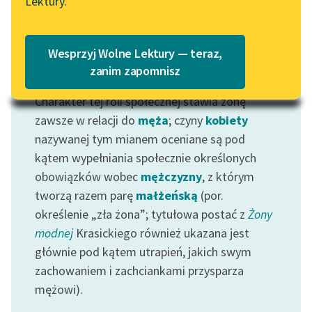
Lektury.
Katalog
Blog
Katalog w formacie PDF
Wesprzyj Wolne Lektury — teraz,
Lektury szkolne i klasyka
zanim zapomnisz
Motyw: Żona
literatury do słuchania dla
Charakter tej roli społecznej stawia żonę
uczennic i uczniów z
niepełnosprawnościami
zawsze w relacji do
męża
; czyny
kobiety
nazywanej tym mianem oceniane są pod
E-kolekcja lektur
kątem wypełniania społecznie określonych
szkolnych i literatury do
obowiązków wobec
mężczyzny
, z którym
słuchania dla uczennic i
tworzą razem parę
małżeńską
(por.
uczniów z
określenie „zła żona”; tytułowa postać z
Żony
niepełnosprawnościami
modnej
Krasickiego również ukazana jest
Feministyczne inspiracje.
głównie pod kątem utrapień, jakich swym
Popularyzacja
zachowaniem i zachciankami przysparza
skandynawskiej literatury
mężowi).
feministycznej