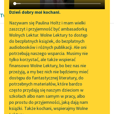
Katalog DAISY
Zgłoś brak utworu
Podkasty o książkach
Dzień dobry moi kochani.
Twórczość Torquata Tassa
Aktualności
Narzędzia
Nazywam się Paulina Holtz i mam wielki
zaszczyt i przyjemność być ambasadorką
„Prokurator Alicja Horn”
Mapa Wolnych Lektur
Wolnych Lektur. Wolne Lektury to dostęp
do słuchania
do bezpłatnych książek, do bezpłatnych
Torquato Tasso
Leśmianator
audiobooków i różnych publikacji. Ale oni
Jerozolima
Byliśmy częścią AI Impact
potrzebują naszego wsparcia. Musimy nie
Przewodnik dla piszących i
wyzwolona
Lab
tylko korzystać, ale także wspierać
czytających
finansowo Wolne Lektury, bo bez nas nie
Zapraszamy na spotkanie
poważny Orkan z
przeżyją, a my bez nich nie będziemy mieć
online z tłumaczkami
drugiey strony
dostępu do fantastycznej literatury, do
literatury skandynawskiej
API
Wstał, urodzony ze
potrzebnych materiałów, które bardzo
krwie zawołaney.
Spotkanie z Katarzyną
OAI-PMH
często przydają się naszym dzieciom w
Tunkiel w Oslo
Mąż to beł wielki, ale...
szkołach albo nam samym w pracy, albo
Widget Wolnych Lektur
po prostu do przyjemności, jaką dają nam
102. lata temu zmarł
Czytaj więcej
książki. Także kochani, wspierajmy Wolne
Przypisy
Joseph Conrad