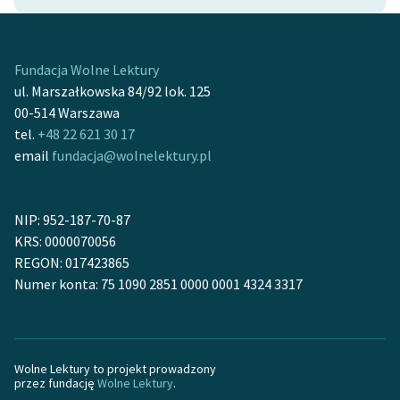
Ręce pełne poezji
Kolekcje edukacyjne
twórców przechodzących
Fundacja Wolne Lektury
do domeny publicznej,
ul. Marszałkowska 84/92 lok. 125
lektur szkolnych oraz
00-514 Warszawa
Starego Testamentu
tel.
+48 22 621 30 17
email
fundacja@wolnelektury.pl
Odkurzamy bohaterów
Szkoła Poezji Wolnych
NIP: 952-187-70-87
Lektur
KRS: 0000070056
O nas
REGON: 017423865
Numer konta: 75 1090 2851 0000 0001 4324 3317
Kontakt
O projekcie
Wolne Lektury to projekt prowadzony
Zespół
przez fundację
Wolne Lektury
.