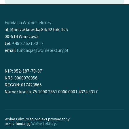
Ręce pełne poezji
Kolekcje edukacyjne
twórców przechodzących
Fundacja Wolne Lektury
do domeny publicznej,
ul. Marszałkowska 84/92 lok. 125
lektur szkolnych oraz
00-514 Warszawa
Starego Testamentu
tel.
+48 22 621 30 17
email
fundacja@wolnelektury.pl
Odkurzamy bohaterów
Szkoła Poezji Wolnych
NIP: 952-187-70-87
Lektur
KRS: 0000070056
O nas
REGON: 017423865
Numer konta: 75 1090 2851 0000 0001 4324 3317
Kontakt
O projekcie
Wolne Lektury to projekt prowadzony
Zespół
przez fundację
Wolne Lektury
.