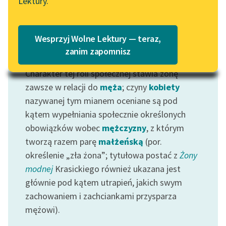
Lektury.
Katalog
Blog
Katalog w formacie PDF
Wesprzyj Wolne Lektury — teraz,
Lektury szkolne i klasyka
zanim zapomnisz
Motyw: Żona
literatury do słuchania dla
Charakter tej roli społecznej stawia żonę
uczennic i uczniów z
niepełnosprawnościami
zawsze w relacji do
męża
; czyny
kobiety
nazywanej tym mianem oceniane są pod
E-kolekcja lektur
kątem wypełniania społecznie określonych
szkolnych i literatury do
obowiązków wobec
mężczyzny
, z którym
słuchania dla uczennic i
tworzą razem parę
małżeńską
(por.
uczniów z
określenie „zła żona”; tytułowa postać z
Żony
niepełnosprawnościami
modnej
Krasickiego również ukazana jest
Feministyczne inspiracje.
głównie pod kątem utrapień, jakich swym
Popularyzacja
zachowaniem i zachciankami przysparza
skandynawskiej literatury
mężowi).
feministycznej