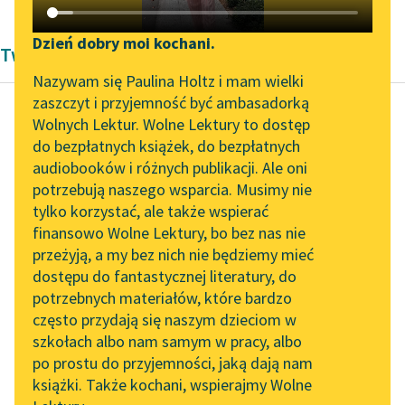
Katalog DAISY
Zgłoś brak utworu
Podkasty o książkach
Dzień dobry moi kochani.
Twórczość Renesans Torquata Tassa
Aktualności
Narzędzia
Nazywam się Paulina Holtz i mam wielki
zaszczyt i przyjemność być ambasadorką
„Prokurator Alicja Horn”
Mapa Wolnych Lektur
Wolnych Lektur. Wolne Lektury to dostęp
do słuchania
do bezpłatnych książek, do bezpłatnych
Torquato Tasso
Leśmianator
audiobooków i różnych publikacji. Ale oni
Jerozolima
Byliśmy częścią AI Impact
potrzebują naszego wsparcia. Musimy nie
Przewodnik dla piszących i
wyzwolona
Lab
tylko korzystać, ale także wspierać
czytających
finansowo Wolne Lektury, bo bez nas nie
Zapraszamy na spotkanie
poważny Orkan z
przeżyją, a my bez nich nie będziemy mieć
online z tłumaczkami
drugiey strony
dostępu do fantastycznej literatury, do
literatury skandynawskiej
API
Wstał, urodzony ze
potrzebnych materiałów, które bardzo
krwie zawołaney.
Spotkanie z Katarzyną
OAI-PMH
często przydają się naszym dzieciom w
Tunkiel w Oslo
Mąż to beł wielki, ale...
szkołach albo nam samym w pracy, albo
Widget Wolnych Lektur
po prostu do przyjemności, jaką dają nam
102. lata temu zmarł
Czytaj więcej
książki. Także kochani, wspierajmy Wolne
Przypisy
Joseph Conrad