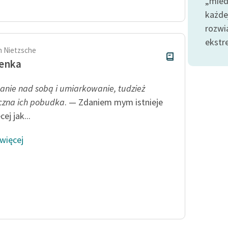
„mied
publicznej, lektur szkolnych
oraz Starego Testamentu
każde
rozwi
Odkurzamy bohaterów
ekstr
Szkoła Poezji Wolnych Lektur
ch Nietzsche
zenka
nie nad sobą i umiarkowanie, tudzież
czna ich pobudka
. — Zdaniem mym istnieje
cej jak...
 więcej