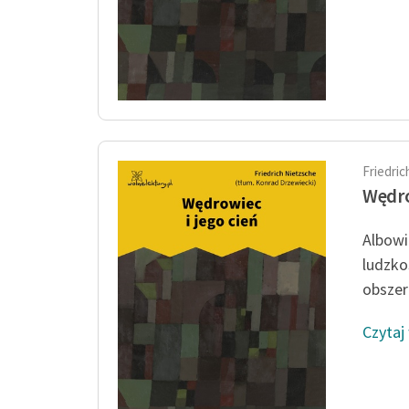
Friedri
Wędro
Albowi
ludzko
obszern
Czytaj