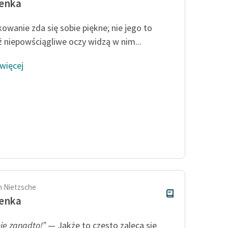
zenka
owanie zda się sobie piękne; nie jego to
iż niepowściągliwe oczy widzą w nim...
 więcej
ch Nietzsche
zenka
nie zanadto!”
— Jakże to często zaleca się