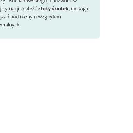
zy” Kochanowskiego) i pozwolić w
j sytuacji znaleźć
złoty środek
, unikając
ązań pod różnym względem
emalnych.