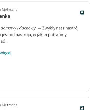
ch Nietzsche
zenka
j domowy i duchowy
. — Zwykły nasz nastrój
y jest od nastroju, w jakim potrafimy
ać...
 więcej
ch Nietzsche