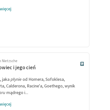
 więcej
ch Nietzsche
wiec i jego cień
, jaka
płynie
od Homera, Sofoklesa,
ta, Calderona, Racine'a, Goethego, wynik
aru
mądrego i...
 więcej