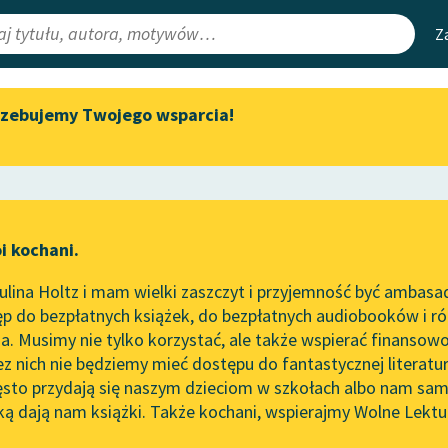
Z
rzebujemy Twojego wsparcia!
Aktualności
Narzędzia
e Lektury
Zapraszamy na spotkanie
Mapa Wolnych 
online z tłumaczkami
irmami
Leśmianator
literatury skandynawskiej
ewsletter
Przewodnik dla
Spotkanie z Katarzyną Tunkiel
i kochani.
czytających
w Oslo
owanie
lina Holtz i mam wielki zaszczyt i przyjemność być ambasa
Wolne Lektury na 32.
e
p do bezpłatnych książek, do bezpłatnych audiobooków i różn
Pol’and’Rock Festivalu
API
. Musimy nie tylko korzystać, ale także wspierać finansowo
ce redakcyjne
„Kochanek Lady Chatterley”
OAI-PMH
ez nich nie będziemy mieć dostępu do fantastycznej literatu
do słuchania na Wolnych
ęsto przydają się naszym dzieciom w szkołach albo nam sam
Lekturach
Widget Wolnyc
ką dają nam książki. Także kochani, wspierajmy Wolne Lektu
oru
Aforyzm
✖
Nowy audiobook – „Marzenie
Przypisy
o Oriencie” Sophie Elkan