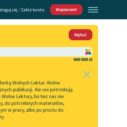
Wspieram!
aloguj się
/
Załóż konto
O nas
Wpłać
Lektur
Kontakt
O projekcie
600 000 zł
 piszących i
Zespół
dorką Wolnych Lektur. Wolne
Zasady wykorzystania
ych publikacji. Ale oni potrzebują
Wolnych Lektur
 Wolne Lektury, bo bez nas nie
Logotypy
ry, do potrzebnych materiałów,
ym w pracy, albo po prostu do
h Lektur
Materiały promocyjne
ry.
Polityka prywatności