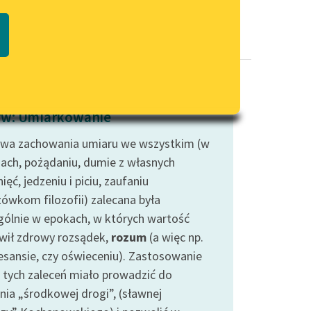
Regulamin biblioteki
macie PDF
Dane fundacji i sprawozdania
finansowe
Regulamin darowizn
Informacja o treściach
w: Umiarkowanie
wrażliwych
wa zachowania umiaru we wszystkim (w
Deklaracja dostępności
iach, pożądaniu, dumie z własnych
ięć, jedzeniu i piciu, zaufaniu
ówkom filozofii) zalecana była
gólnie w epokach, w których wartość
wił zdrowy rozsądek,
rozum
(a więc np.
esansie, czy oświeceniu). Zastosowanie
o tych zaleceń miało prowadzić do
nia „środkowej drogi”, (sławnej