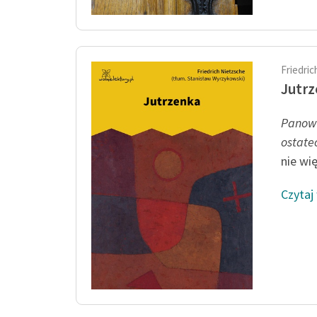
Friedri
Jutr
Panowa
ostate
nie wię
Czytaj