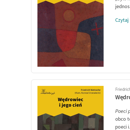
jednos
Czytaj
Friedri
Wędro
Poeci 
obco t
poeci i.