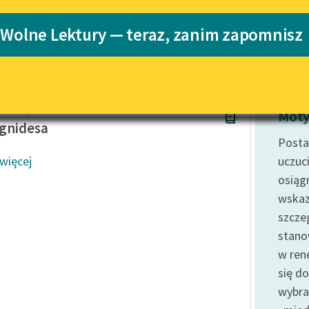
Katalog
Blog
 Wolne Lektury — teraz, zanim zapomnisz
Katalog w for
Lektury szkolne i klasyka
literatury do słuchania dla
uczennic i uczniów z
ek Karpiński
niepełnosprawnościami
Moty
gnidesa
E-kolekcja lektur szkolnych i
Posta
literatury do słuchania dla
 więcej
uczuc
uczennic i uczniów z
osiągn
niepełnosprawnościami
wskaz
Feministyczne inspiracje.
szcze
Popularyzacja skandynawskiej
literatury feministycznej
stano
w ren
Ręce pełne poezji
się d
Kolekcje edukacyjne twórców
wybra
przechodzących do domeny