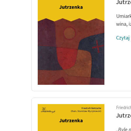
Jutr
Umiark
wina, 
Czytaj
Friedri
Jutr
„Byle 