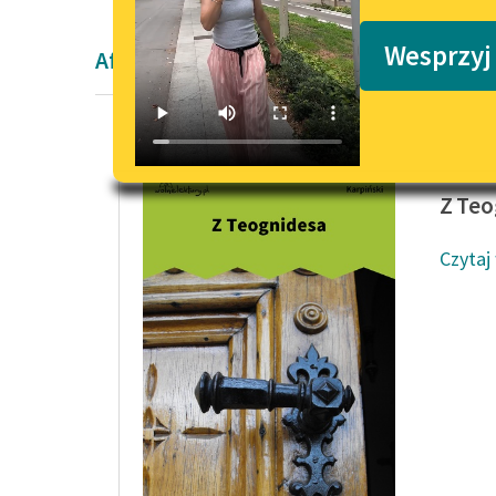
Podkasty o książkach
Wesprzyj
Aforyzm
Francisz
Z Teo
Czytaj