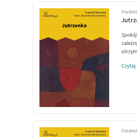
Friedri
Jutr
Spokó
zależn
utrzym
Czytaj
Friedri