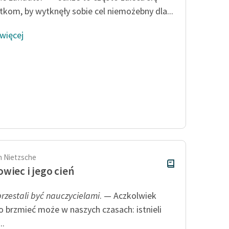
tkom, by wytknęły sobie cel niemożebny dla...
 więcej
ch Nietzsche
wiec i jego cień
przestali być nauczycielami
. — Aczkolwiek
o brzmieć może w naszych czasach: istnieli
..