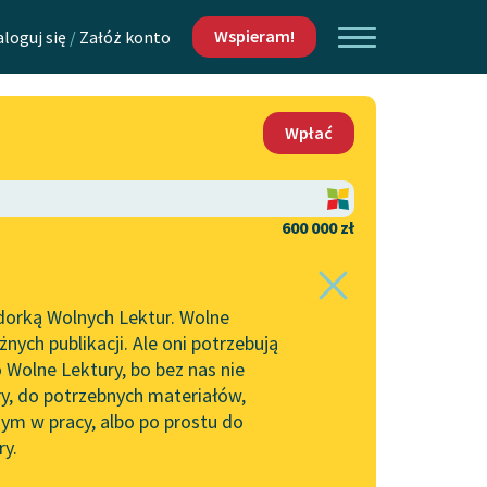
Wspieram!
aloguj się
/
Załóż konto
O nas
Wpłać
Lektur
Kontakt
O projekcie
600 000 zł
 piszących i
Zespół
dorką Wolnych Lektur. Wolne
Zasady wykorzystania
ych publikacji. Ale oni potrzebują
Wolnych Lektur
 Wolne Lektury, bo bez nas nie
Logotypy
ry, do potrzebnych materiałów,
ym w pracy, albo po prostu do
h Lektur
Materiały promocyjne
ry.
Polityka prywatności