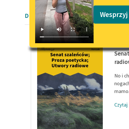
Podkasty o książkach
Wesprzyj
Dramat współczesny i Pogadanka
Janusz 
Senat
radi
No i c
nogach
mamo.
Czytaj