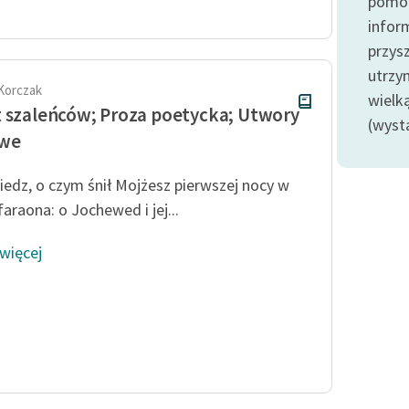
pomoc
oraz Starego Testamentu
infor
Odkurzamy bohaterów
przysz
Szkoła Poezji Wolnych Lektur
utrzy
Korczak
wielk
 szaleńców; Proza poetycka; Utwory
(wyst
owe
iedz, o czym śnił Mojżesz pierwszej nocy w
araona: o Jochewed i jej...
 więcej