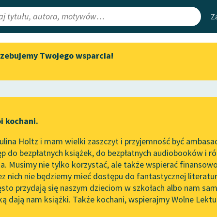
Z
rzebujemy Twojego wsparcia!
Aktualności
Narzędzia
e Lektury
Byliśmy częścią AI Impact Lab
Mapa Wolnych 
irmami
Zapraszamy na spotkanie
Leśmianator
online z tłumaczkami
ewsletter
Przewodnik dla
literatury skandynawskiej
i kochani.
czytających
Spotkanie z Katarzyną Tunkiel
lina Holtz i mam wielki zaszczyt i przyjemność być ambasa
w Oslo
p do bezpłatnych książek, do bezpłatnych audiobooków i różn
API
Wolne Lektury na 32.
. Musimy nie tylko korzystać, ale także wspierać finansowo
ce redakcyjne
Pol’and’Rock Festivalu
OAI-PMH
ez nich nie będziemy mieć dostępu do fantastycznej literatu
ęsto przydają się naszym dzieciom w szkołach albo nam sam
„Kochanek Lady Chatterley”
Widget Wolnyc
do słuchania na Wolnych
ką dają nam książki. Także kochani, wspierajmy Wolne Lektu
oru
ółczesny
✖
Pogadanka
✖
Lekturach
Przypisy