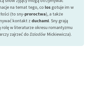
ą snów żyjący mogą otrzymywać
macje na temat tego, co
los
gotuje im w
łości (to sny-
proroctwa
), a także
mywać kontakt z
duchami
. Sny grają
ą rolę w literaturze okresu romantyzmu
arczy zajrzeć do
Dziadów
Mickiewicza).