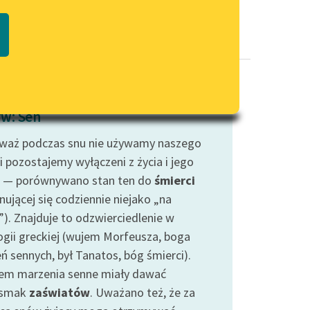
Regulamin biblioteki
macie PDF
Dane fundacji i sprawozdania
finansowe
Regulamin darowizn
Informacja o treściach
w: Sen
wrażliwych
waż podczas snu nie używamy naszego
Deklaracja dostępności
i pozostajemy wyłączeni z życia i jego
 — porównywano stan ten do
śmierci
nującej się codziennie niejako „na
”). Znajduje to odzwierciedlenie w
ogii greckiej (wujem Morfeusza, boga
ń sennych, był Tanatos, bóg śmierci).
em marzenia senne miały dawać
dsmak
zaświatów
. Uważano też, że za