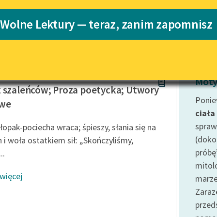
Blog
Katalog
 Wolne Lektury — teraz, zanim zapomnisz
Katalog w for
Lektury szkolne i klasyka
literatury do słuchania dla
uczennic i uczniów z
niepełnosprawnościami
Korczak
Moty
E-kolekcja lektur szkolnych i
 szaleńców; Proza poetycka; Utwory
literatury do słuchania dla
Ponie
owe
uczennic i uczniów z
ciała
niepełnosprawnościami
spraw
hłopak-pociecha wraca; śpieszy, słania się na
Feministyczne inspiracje.
(doko
 i woła ostatkiem sił: „Skończyliśmy,
Popularyzacja skandynawskiej
próbę
..
literatury feministycznej
mitol
Ręce pełne poezji
 więcej
marze
Kolekcje edukacyjne twórców
Zaraz
przechodzących do domeny
prze
publicznej, lektur szkolnych