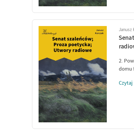
Janusz 
Senat
radi
2. Pow
domu f
Czytaj