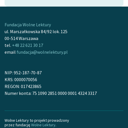
Zespół
Fundacja Wolne Lektury
Zasady wykorzystania
ul. Marszałkowska 84/92 lok. 125
Wolnych Lektur
00-514 Warszawa
Logotypy
tel.
+48 22 621 30 17
email
fundacja@wolnelektury.pl
Materiały promocyjne
Polityka prywatności
NIP: 952-187-70-87
Regulamin biblioteki
KRS: 0000070056
REGON: 017423865
Dane fundacji i
Numer konta: 75 1090 2851 0000 0001 4324 3317
sprawozdania finansowe
Regulamin darowizn
Informacja o treściach
Wolne Lektury to projekt prowadzony
przez fundację
Wolne Lektury
.
wrażliwych