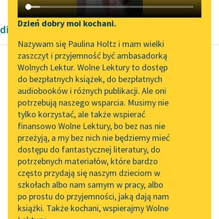
Katalog DAISY
Zgłoś brak utworu
Podkasty o książkach
Dzień dobry moi kochani.
dialogi Pietra Aretino
Aktualności
Narzędzia
Nazywam się Paulina Holtz i mam wielki
zaszczyt i przyjemność być ambasadorką
Zapraszamy na spotkanie
Mapa Wolnych Lektur
Wolnych Lektur. Wolne Lektury to dostęp
online z tłumaczkami
do bezpłatnych książek, do bezpłatnych
Pietro Aretino
Leśmianator
literatury skandynawskiej
audiobooków i różnych publikacji. Ale oni
O łajdactwach
potrzebują naszego wsparcia. Musimy nie
Przewodnik dla piszących i
męskich
Spotkanie z Katarzyną
tylko korzystać, ale także wspierać
czytających
Tunkiel w Oslo
finansowo Wolne Lektury, bo bez nas nie
Czytaj więcej
przeżyją, a my bez nich nie będziemy mieć
Wolne Lektury na 32.
dostępu do fantastycznej literatury, do
Pol’and’Rock Festivalu
API
potrzebnych materiałów, które bardzo
„Kochanek Lady
OAI-PMH
często przydają się naszym dzieciom w
Chatterley” do słuchania
szkołach albo nam samym w pracy, albo
Widget Wolnych Lektur
na Wolnych Lekturach
po prostu do przyjemności, jaką dają nam
książki. Także kochani, wspierajmy Wolne
Przypisy
Nowy audiobook –