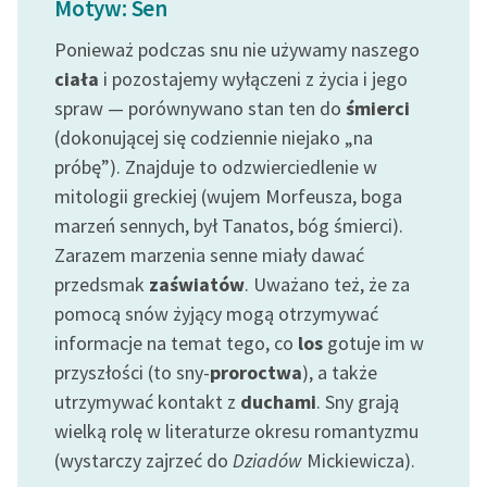
Motyw: Sen
feministycznej
Ponieważ podczas snu nie używamy naszego
Ręce pełne poezji
ciała
i pozostajemy wyłączeni z życia i jego
spraw — porównywano stan ten do
śmierci
Kolekcje edukacyjne
twórców przechodzących
(dokonującej się codziennie niejako „na
do domeny publicznej,
próbę”). Znajduje to odzwierciedlenie w
lektur szkolnych oraz
mitologii greckiej (wujem Morfeusza, boga
Starego Testamentu
marzeń sennych, był Tanatos, bóg śmierci).
Zarazem marzenia senne miały dawać
Odkurzamy bohaterów
przedsmak
zaświatów
. Uważano też, że za
Szkoła Poezji Wolnych
pomocą snów żyjący mogą otrzymywać
Lektur
informacje na temat tego, co
los
gotuje im w
O nas
przyszłości (to sny-
proroctwa
), a także
utrzymywać kontakt z
duchami
. Sny grają
Kontakt
wielką rolę w literaturze okresu romantyzmu
(wystarczy zajrzeć do
Dziadów
Mickiewicza).
O projekcie