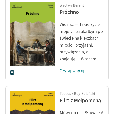
feministycznej
Wacław Berent
Próchno
Ręce pełne poezji
Widzisz — takie życie
Kolekcje edukacyjne
moje!… Szukałbym po
twórców przechodzących
do domeny publicznej,
świecie na klęczkach
lektur szkolnych oraz
miłości, przyjaźni,
Starego Testamentu
przywiązania, a
znajduję… Wracam...
Odkurzamy bohaterów
Szkoła Poezji Wolnych
Czytaj więcej
Lektur
O nas
Tadeusz Boy-Żeleński
Kontakt
Flirt z Melpomeną
O projekcie
Mówi do nas Słowacki!