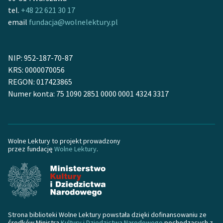
tel.
+48 22 621 30 17
email
fundacja@wolnelektury.pl
NIP: 952-187-70-87
KRS: 0000070056
REGON: 017423865
Numer konta: 75 1090 2851 0000 0001 4324 3317
Wolne Lektury to projekt prowadzony
przez fundację
Wolne Lektury
.
Strona biblioteki Wolne Lektury powstała dzięki dofinansowaniu ze
środków Ministra
Kultury i Dziedzictwa Narodowego
pochodzących z