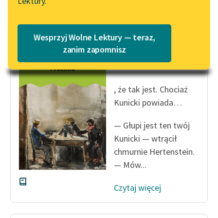
Lektury.
„Marzenie o Oriencie”
Katalog
Czytaj więcej
Sophie Elkan
Katalog w formacie PDF
Blog
Wesprzyj Wolne Lektury — teraz,
zanim zapomnisz
Wacław Berent
Próchno
Lektury szkolne i klasyka
literatury do słuchania dla
, że tak jest. Chociaż
uczennic i uczniów z
Kunicki powiada…
niepełnosprawnościami
— Głupi jest ten twój
E-kolekcja lektur
szkolnych i literatury do
Kunicki — wtrącił
słuchania dla uczennic i
chmurnie Hertenstein.
uczniów z
— Mów...
niepełnosprawnościami
Czytaj więcej
Feministyczne inspiracje.
Popularyzacja
skandynawskiej literatury