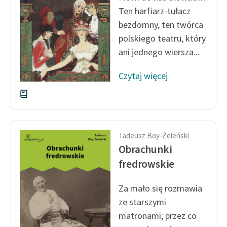
Zespół
Ten harfiarz-tułacz
bezdomny, ten twórca
polskiego teatru, który
Zasady wykorzystania
ani jednego wiersza...
Wolnych Lektur
Czytaj więcej
Logotypy
Materiały promocyjne
Polityka prywatności
Tadeusz Boy-Żeleński
Regulamin biblioteki
Obrachunki
Dane fundacji i
fredrowskie
sprawozdania finansowe
Za mało się rozmawia
Regulamin darowizn
ze starszymi
Informacja o treściach
matronami; przez co
wrażliwych