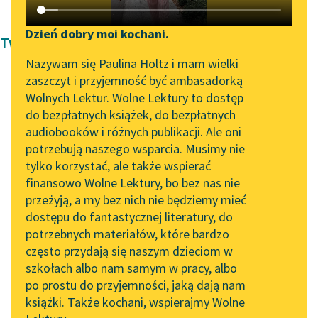
Katalog DAISY
Zgłoś brak utworu
Podkasty o książkach
Dzień dobry moi kochani.
Twórczość Modernizm
Aktualności
Narzędzia
Nazywam się Paulina Holtz i mam wielki
zaszczyt i przyjemność być ambasadorką
Zapraszamy na spotkanie
Mapa Wolnych Lektur
Wolnych Lektur. Wolne Lektury to dostęp
online z tłumaczkami
do bezpłatnych książek, do bezpłatnych
Olympe Audouard
Leśmianator
literatury skandynawskiej
audiobooków i różnych publikacji. Ale oni
Podróż po Ameryce
potrzebują naszego wsparcia. Musimy nie
Przewodnik dla piszących i
Północnej
Spotkanie z Katarzyną
tylko korzystać, ale także wspierać
czytających
Tunkiel w Oslo
finansowo Wolne Lektury, bo bez nas nie
Żeglarz to człowiek
przeżyją, a my bez nich nie będziemy mieć
Wolne Lektury na 32.
niepospolity. Mając
dostępu do fantastycznej literatury, do
Pol’and’Rock Festivalu
API
ciągle przed swoim
potrzebnych materiałów, które bardzo
wzrokiem
„Kochanek Lady
OAI-PMH
często przydają się naszym dzieciom w
Chatterley” do słuchania
nieskończoność, morze
szkołach albo nam samym w pracy, albo
Widget Wolnych Lektur
na Wolnych Lekturach
bez granic wokoło
po prostu do przyjemności, jaką dają nam
książki. Także kochani, wspierajmy Wolne
siebie...
Przypisy
Nowy audiobook –