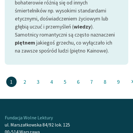
bohaterowie różnią się od innych
śmiertelników np. wysokimi standardami
etycznymi, doświadczeniem życiowym lub
głębią uczuć i przemyśleń (
wiedzy
).
Samotnicy romantyczni są często naznaczeni
piętnem
jakiegoś grzechu, co wyłączało ich
na zawsze spośród ludzi (piętno Kainowe).
1
2
3
4
5
6
7
8
9
Fundacja Wolne Lektury
ul. Marszałkowska 84/92 lok. 125
00-514 Warszawa