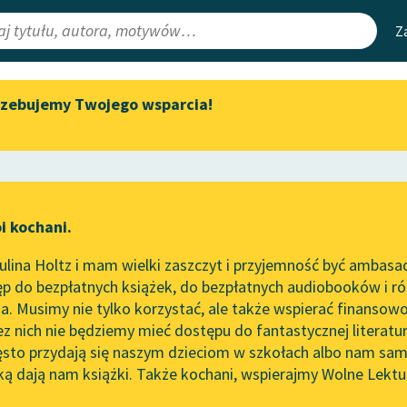
Z
rzebujemy Twojego wsparcia!
Aktualności
Narzędzia
e Lektury
Spotkanie z Katarzyną Tunkiel
Mapa Wolnych 
w Oslo
irmami
Leśmianator
Wolne Lektury na 32.
ewsletter
Przewodnik dla
Pol’and’Rock Festivalu
i kochani.
czytających
„Kochanek Lady Chatterley”
lina Holtz i mam wielki zaszczyt i przyjemność być ambasa
do słuchania na Wolnych
p do bezpłatnych książek, do bezpłatnych audiobooków i różn
Lekturach
API
. Musimy nie tylko korzystać, ale także wspierać finansowo
ce redakcyjne
Nowy audiobook – „Marzenie
OAI-PMH
ez nich nie będziemy mieć dostępu do fantastycznej literatu
o Oriencie” Sophie Elkan
ęsto przydają się naszym dzieciom w szkołach albo nam sam
Widget Wolnyc
Kolekcja Nadwyraz.com x
ką dają nam książki. Także kochani, wspierajmy Wolne Lektu
oru
Romantyzm
✖
Liryka
✖
Wolne Lektury – idealna na
Przypisy
lato