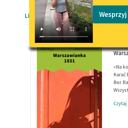
Podkasty o książkach
Wesprzyj
Liryka Romantyzm
Casimir
Wars
«Na k
Karać 
Bez Ba
Wszyst
Czytaj