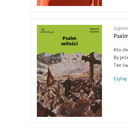
Zygmunt
Psalm
Kto chc
By prz
Ten św
Czytaj