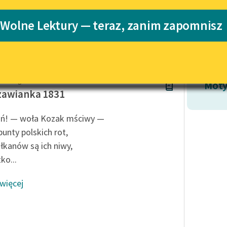
Katalog
Blog
 Wolne Lektury — teraz, zanim zapomnisz
Katalog w for
Lektury szkolne i klasyka
literatury do słuchania dla
uczennic i uczniów z
 Delavigne
niepełnosprawnościami
Moty
zawianka 1831
E-kolekcja lektur szkolnych i
literatury do słuchania dla
oń! — woła Kozak mściwy —
uczennic i uczniów z
bunty polskich rot,
niepełnosprawnościami
łkanów są ich niwy,
Feministyczne inspiracje.
ko...
Popularyzacja skandynawskiej
literatury feministycznej
 więcej
Ręce pełne poezji
Kolekcje edukacyjne twórców
przechodzących do domeny