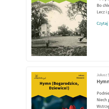
Bo chl
Lecz i p
Czytaj
Juliusz 
Hymn 
Podnie
Niech 
Wstrzę