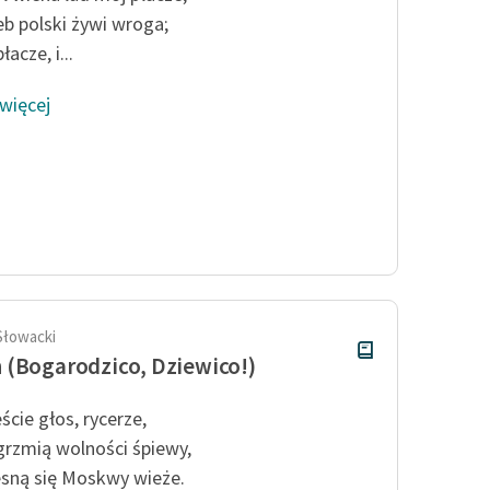
eb polski żywi wroga;
łacze, i...
 więcej
Słowacki
(Bogarodzico, Dziewico!)
ście głos, rycerze,
grzmią wolności śpiewy,
sną się Moskwy wieże.