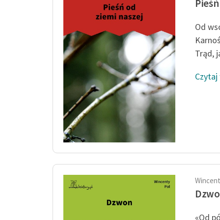
Pieśń
Od wsc
Karnoś
Trąd, ja
Czytaj
Wincent
Dzwo
«Od pó