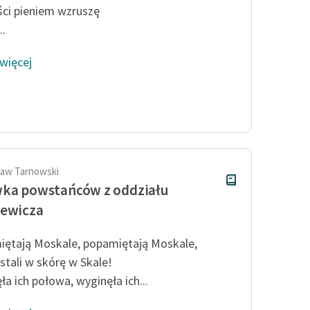
ci pieniem wzruszę
..
 więcej
aw Tarnowski
ka powstańców z oddziału
iewicza
ętają Moskale, popamiętają Moskale,
stali w skórę w Skale!
ła ich połowa, wyginęła ich...