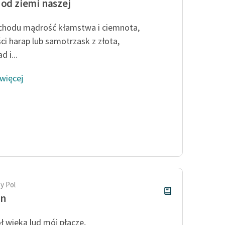
 od ziemi naszej
hodu mądrość kłamstwa i ciemnota,
ci harap lub samotrzask z złota,
d i...
 więcej
y Pol
n
ł wieka lud mój płacze,