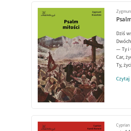
Zygmunt
Psalm
Dziś w
Dwóch 
— Ty i
Car, ży
Ty, życ
Czytaj
Cyprian