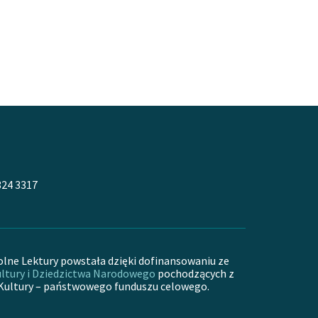
324 3317
olne Lektury powstała dzięki dofinansowaniu ze
ltury i Dziedzictwa Narodowego
pochodzących z
Kultury – państwowego funduszu celowego.