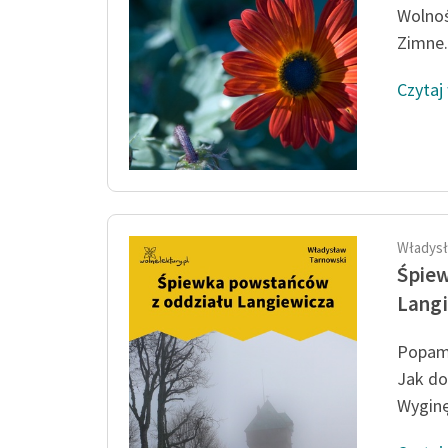
Wolnoś
Zimne.
Czytaj
Władysł
Śpiew
Lang
Popami
Jak do
Wyginę