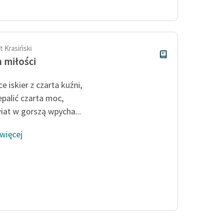
publicznej, lektur szkolnych
oraz Starego Testamentu
Odkurzamy bohaterów
Szkoła Poezji Wolnych Lektur
 Krasiński
 miłości
e iskier z czarta kuźni,
epalić czarta moc,
iat w gorszą wpycha...
 więcej