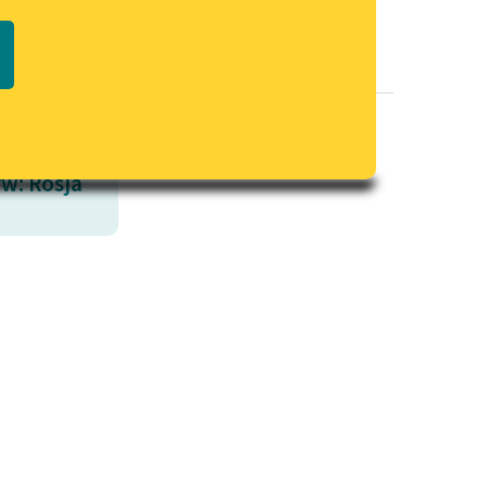
Regulamin biblioteki
macie PDF
Dane fundacji i sprawozdania
finansowe
Regulamin darowizn
Informacja o treściach
w: Rosja
wrażliwych
Deklaracja dostępności