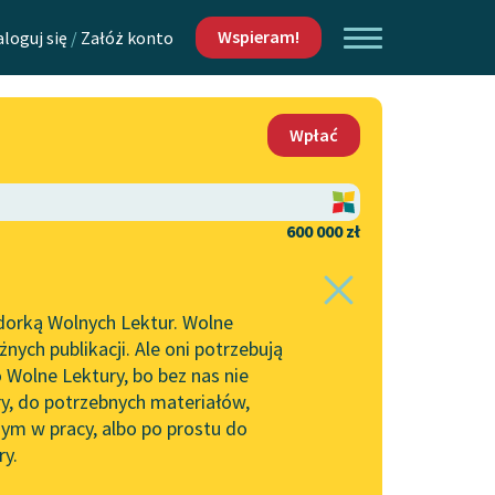
Wspieram!
aloguj się
/
Załóż konto
O nas
Wpłać
Lektur
Kontakt
O projekcie
600 000 zł
 piszących i
Zespół
dorką Wolnych Lektur. Wolne
Zasady wykorzystania
ych publikacji. Ale oni potrzebują
Wolnych Lektur
 Wolne Lektury, bo bez nas nie
Logotypy
ry, do potrzebnych materiałów,
ym w pracy, albo po prostu do
h Lektur
Materiały promocyjne
ry.
Polityka prywatności