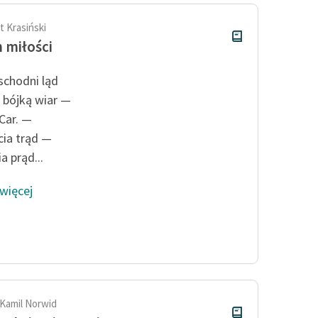
 Krasiński
 miłości
schodni ląd
bójką wiar —
 Car. —
cia trąd —
ia prąd...
 więcej
 Kamil Norwid