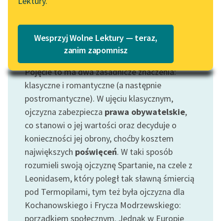
Lektury.
Katalog
Blog
Katalog w formacie PDF
Wesprzyj Wolne Lektury — teraz,
Lektury szkolne i klasyka
zanim zapomnisz
Motyw: Ojczyzna
literatury do słuchania dla
Pojęcie to ma dwa zasadnicze znaczenia:
uczennic i uczniów z
niepełnosprawnościami
klasyczne i romantyczne (a następnie
postromantyczne). W ujęciu klasycznym,
E-kolekcja lektur
ojczyzna zabezpiecza
prawa obywatelskie
,
szkolnych i literatury do
co stanowi o jej wartości oraz decyduje o
słuchania dla uczennic i
konieczności jej obrony, choćby kosztem
uczniów z
największych
poświęceń
. W taki sposób
niepełnosprawnościami
rozumieli swoją ojczyznę Spartanie, na czele z
Feministyczne inspiracje.
Leonidasem, który poległ tak sławną śmiercią
Popularyzacja
pod Termopilami, tym też była ojczyzna dla
skandynawskiej literatury
Kochanowskiego i Frycza Modrzewskiego:
feministycznej
porządkiem społecznym. Jednak w Europie