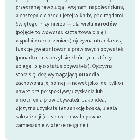
Ręce pełne poezji
przeoranej rewolucją i wojnami napoleońskimi,
a następnie ciasno ujętej w karby pod rządami
Kolekcje edukacyjne
Świętego Przymierza — dla wielu
narodów
twórców przechodzących
do domeny publicznej,
(pojęcie to wówczas kształtowało się i
lektur szkolnych oraz
wypełniało znaczeniem) ojczyzna utraciła swą
Starego Testamentu
funkcję gwarantowania praw swych obywateli
(ponadto rozszerzył się zbiór tych, którzy
Odkurzamy bohaterów
ubiegali się o status obywatela). Ojczyzna
Szkoła Poezji Wolnych
stała się ideą wymagającą
ofiar
dla
Lektur
zachowania jej samej — nawet jako idei tylko i
O nas
nawet bez perspektywy uzyskania lub
umocnienia praw obywateli. Jako idea,
Kontakt
ojczyzna uzyskała też sankcję boską, uległa
sakralizacji (co spowodowało pewne
O projekcie
zamieszanie w sferze religijnej).
Zespół