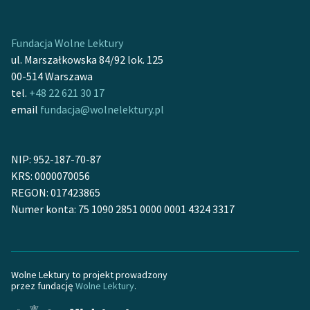
Zasady wykorzystania
Fundacja Wolne Lektury
Wolnych Lektur
ul. Marszałkowska 84/92 lok. 125
Logotypy
00-514 Warszawa
tel.
+48 22 621 30 17
Materiały promocyjne
email
fundacja@wolnelektury.pl
Polityka prywatności
Regulamin biblioteki
NIP: 952-187-70-87
KRS: 0000070056
Dane fundacji i
REGON: 017423865
sprawozdania finansowe
Numer konta: 75 1090 2851 0000 0001 4324 3317
Regulamin darowizn
Informacja o treściach
wrażliwych
Wolne Lektury to projekt prowadzony
przez fundację
Wolne Lektury
.
Deklaracja dostępności