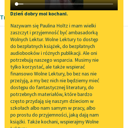
Katalog DAISY
Zgłoś brak utworu
Podkasty o książkach
Dzień dobry moi kochani.
Tragedia Modernizm
Aktualności
Narzędzia
Nazywam się Paulina Holtz i mam wielki
zaszczyt i przyjemność być ambasadorką
„Prokurator Alicja Horn”
Mapa Wolnych Lektur
Wolnych Lektur. Wolne Lektury to dostęp
do słuchania
do bezpłatnych książek, do bezpłatnych
Stanisław Wyspiański
Leśmianator
audiobooków i różnych publikacji. Ale oni
Wyzwolenie
Byliśmy częścią AI Impact
potrzebują naszego wsparcia. Musimy nie
Przewodnik dla piszących i
Lab
tylko korzystać, ale także wspierać
czytających
Nie chcę nic, nic, —
finansowo Wolne Lektury, bo bez nas nie
Zapraszamy na spotkanie
nic… nikogo, żadnych
przeżyją, a my bez nich nie będziemy mieć
online z tłumaczkami
stronnictw, żadnych
dostępu do fantastycznej literatury, do
literatury skandynawskiej
API
idei, one wszystkie
potrzebnych materiałów, które bardzo
upadły, — muszą
Spotkanie z Katarzyną
OAI-PMH
często przydają się naszym dzieciom w
upaść...
Tunkiel w Oslo
szkołach albo nam samym w pracy, albo
Widget Wolnych Lektur
po prostu do przyjemności, jaką dają nam
102. lata temu zmarł
Czytaj więcej
książki. Także kochani, wspierajmy Wolne
Przypisy
Joseph Conrad