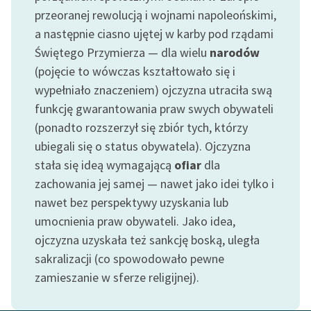
Ręce pełne poezji
przeoranej rewolucją i wojnami napoleońskimi,
a następnie ciasno ujętej w karby pod rządami
Kolekcje edukacyjne
Świętego Przymierza — dla wielu
narodów
twórców przechodzących
do domeny publicznej,
(pojęcie to wówczas kształtowało się i
lektur szkolnych oraz
wypełniało znaczeniem) ojczyzna utraciła swą
Starego Testamentu
funkcję gwarantowania praw swych obywateli
(ponadto rozszerzył się zbiór tych, którzy
Odkurzamy bohaterów
ubiegali się o status obywatela). Ojczyzna
Szkoła Poezji Wolnych
stała się ideą wymagającą
ofiar
dla
Lektur
zachowania jej samej — nawet jako idei tylko i
O nas
nawet bez perspektywy uzyskania lub
umocnienia praw obywateli. Jako idea,
Kontakt
ojczyzna uzyskała też sankcję boską, uległa
sakralizacji (co spowodowało pewne
O projekcie
zamieszanie w sferze religijnej).
Zespół