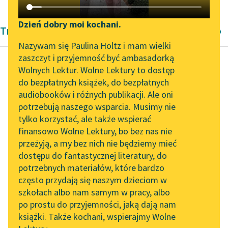
Katalog DAISY
Zgłoś brak utworu
Podkasty o książkach
Dzień dobry moi kochani.
Tragedia Modernizm Stanisława Wyspiańskiego
Aktualności
Narzędzia
Nazywam się Paulina Holtz i mam wielki
zaszczyt i przyjemność być ambasadorką
„Prokurator Alicja Horn”
Mapa Wolnych Lektur
Wolnych Lektur. Wolne Lektury to dostęp
do słuchania
do bezpłatnych książek, do bezpłatnych
Stanisław Wyspiański
Leśmianator
audiobooków i różnych publikacji. Ale oni
Wyzwolenie
Byliśmy częścią AI Impact
potrzebują naszego wsparcia. Musimy nie
Przewodnik dla piszących i
Lab
tylko korzystać, ale także wspierać
czytających
Nie chcę nic, nic, —
finansowo Wolne Lektury, bo bez nas nie
Zapraszamy na spotkanie
nic… nikogo, żadnych
przeżyją, a my bez nich nie będziemy mieć
online z tłumaczkami
stronnictw, żadnych
dostępu do fantastycznej literatury, do
literatury skandynawskiej
API
idei, one wszystkie
potrzebnych materiałów, które bardzo
upadły, — muszą
Spotkanie z Katarzyną
OAI-PMH
często przydają się naszym dzieciom w
upaść...
Tunkiel w Oslo
szkołach albo nam samym w pracy, albo
Widget Wolnych Lektur
po prostu do przyjemności, jaką dają nam
102. lata temu zmarł
Czytaj więcej
książki. Także kochani, wspierajmy Wolne
Przypisy
Joseph Conrad