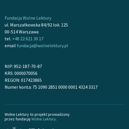
Zasady wykorzystania
Fundacja Wolne Lektury
Wolnych Lektur
ul. Marszałkowska 84/92 lok. 125
Logotypy
00-514 Warszawa
tel.
+48 22 621 30 17
Materiały promocyjne
email
fundacja@wolnelektury.pl
Polityka prywatności
Regulamin biblioteki
NIP: 952-187-70-87
KRS: 0000070056
Dane fundacji i
REGON: 017423865
sprawozdania finansowe
Numer konta: 75 1090 2851 0000 0001 4324 3317
Regulamin darowizn
Informacja o treściach
wrażliwych
Wolne Lektury to projekt prowadzony
przez fundację
Wolne Lektury
.
Deklaracja dostępności