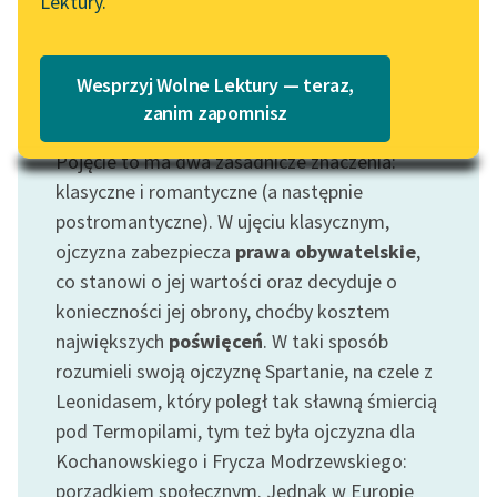
Lektury.
Katalog
Blog
Katalog w formacie PDF
Wesprzyj Wolne Lektury — teraz,
Lektury szkolne i klasyka
zanim zapomnisz
Motyw: Ojczyzna
literatury do słuchania dla
Pojęcie to ma dwa zasadnicze znaczenia:
uczennic i uczniów z
niepełnosprawnościami
klasyczne i romantyczne (a następnie
postromantyczne). W ujęciu klasycznym,
E-kolekcja lektur
ojczyzna zabezpiecza
prawa obywatelskie
,
szkolnych i literatury do
co stanowi o jej wartości oraz decyduje o
słuchania dla uczennic i
konieczności jej obrony, choćby kosztem
uczniów z
największych
poświęceń
. W taki sposób
niepełnosprawnościami
rozumieli swoją ojczyznę Spartanie, na czele z
Feministyczne inspiracje.
Leonidasem, który poległ tak sławną śmiercią
Popularyzacja
pod Termopilami, tym też była ojczyzna dla
skandynawskiej literatury
Kochanowskiego i Frycza Modrzewskiego:
feministycznej
porządkiem społecznym. Jednak w Europie