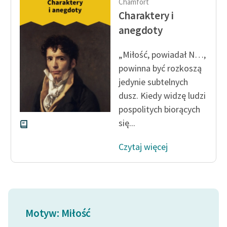
Chamfort
Charaktery i
Zasady wykorzystania
anegdoty
Wolnych Lektur
Logotypy
„Miłość, powiadał N…,
powinna być rozkoszą
Materiały promocyjne
jedynie subtelnych
Polityka prywatności
dusz. Kiedy widzę ludzi
pospolitych biorących
Regulamin biblioteki
się...
Dane fundacji i
Czytaj więcej
sprawozdania finansowe
Regulamin darowizn
Informacja o treściach
wrażliwych
Motyw: Miłość
Deklaracja dostępności