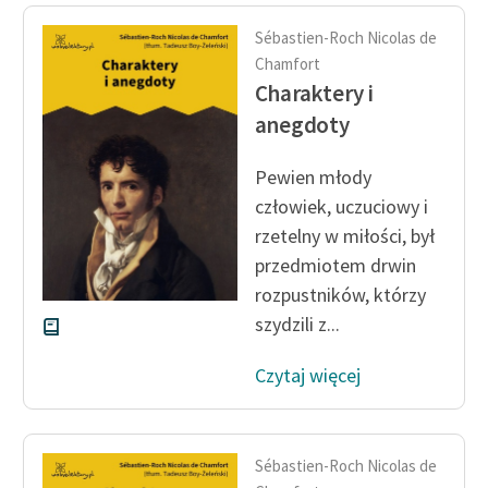
Ręce pełne poezji
Sébastien-Roch Nicolas de
Kolekcje edukacyjne
Chamfort
twórców przechodzących
Charaktery i
do domeny publicznej,
anegdoty
lektur szkolnych oraz
Starego Testamentu
Pewien młody
Odkurzamy bohaterów
człowiek, uczuciowy i
rzetelny w miłości, był
Szkoła Poezji Wolnych
przedmiotem drwin
Lektur
rozpustników, którzy
O nas
szydzili z...
Kontakt
Czytaj więcej
O projekcie
Zespół
Sébastien-Roch Nicolas de