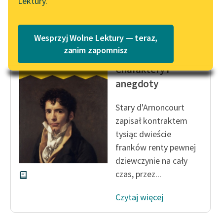
Lektury.
Katalog
Blog
Katalog w formacie PDF
Wesprzyj Wolne Lektury — teraz,
Sébastien-Roch Nicolas de
Lektury szkolne i klasyka
zanim zapomnisz
Chamfort
literatury do słuchania dla
Charaktery i
uczennic i uczniów z
anegdoty
niepełnosprawnościami
E-kolekcja lektur
Stary d'Arnoncourt
szkolnych i literatury do
zapisał kontraktem
słuchania dla uczennic i
tysiąc dwieście
uczniów z
franków renty pewnej
niepełnosprawnościami
dziewczynie na cały
Feministyczne inspiracje.
czas, przez...
Popularyzacja
skandynawskiej literatury
Czytaj więcej
feministycznej