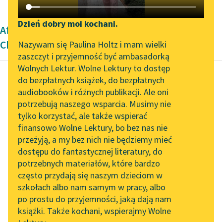
Katalog DAISY
Zgłoś brak utworu
Podkasty o książkach
Dzień dobry moi kochani.
Aforyzm Oświecenie Sébastiena-Rocha de
Aktualności
Narzędzia
Chamforta
Nazywam się Paulina Holtz i mam wielki
zaszczyt i przyjemność być ambasadorką
„Prokurator Alicja Horn”
Mapa Wolnych Lektur
Wolnych Lektur. Wolne Lektury to dostęp
do słuchania
do bezpłatnych książek, do bezpłatnych
Leśmianator
audiobooków i różnych publikacji. Ale oni
Sébastien-Roch Nicolas de
Byliśmy częścią AI Impact
potrzebują naszego wsparcia. Musimy nie
Przewodnik dla piszących i
Chamfort
Lab
tylko korzystać, ale także wspierać
czytających
Charaktery i
finansowo Wolne Lektury, bo bez nas nie
Zapraszamy na spotkanie
anegdoty
przeżyją, a my bez nich nie będziemy mieć
online z tłumaczkami
dostępu do fantastycznej literatury, do
literatury skandynawskiej
API
Pan de L… powiadał o
potrzebnych materiałów, które bardzo
rozkoszach miłości, że
Spotkanie z Katarzyną
OAI-PMH
często przydają się naszym dzieciom w
Tunkiel w Oslo
kiedy nie można już być
szkołach albo nam samym w pracy, albo
Widget Wolnych Lektur
rozrzutnym, trzeba...
po prostu do przyjemności, jaką dają nam
102. lata temu zmarł
książki. Także kochani, wspierajmy Wolne
Przypisy
Joseph Conrad
Czytaj więcej