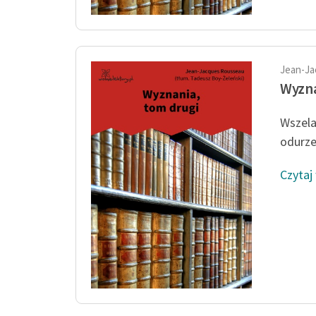
Jean-Ja
Wyzna
Wszela
odurzen
Czytaj