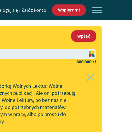
Wspieram!
aloguj się
/
Załóż konto
O nas
Wpłać
Lektur
Kontakt
O projekcie
600 000 zł
 piszących i
Zespół
dorką Wolnych Lektur. Wolne
Zasady wykorzystania
ych publikacji. Ale oni potrzebują
Wolnych Lektur
 Wolne Lektury, bo bez nas nie
Logotypy
ry, do potrzebnych materiałów,
ym w pracy, albo po prostu do
h Lektur
Materiały promocyjne
ry.
Polityka prywatności