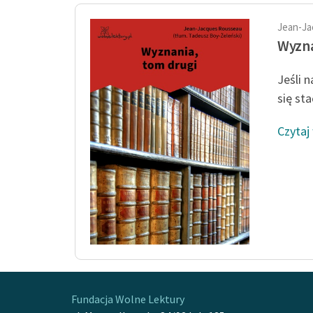
Jean-Ja
Wyzna
Jeśli 
się st
Czytaj
Fundacja Wolne Lektury