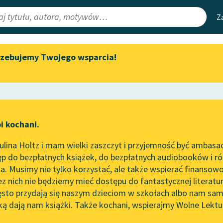
Z
rzebujemy Twojego wsparcia!
Aktualności
Narzędzia
e Lektury
Spotkanie z Katarzyną Tunkiel
Mapa Wolnych 
w Oslo
irmami
Leśmianator
Wolne Lektury na 32.
ewsletter
Przewodnik dla
Pol’and’Rock Festivalu
i kochani.
czytających
„Kochanek Lady Chatterley”
lina Holtz i mam wielki zaszczyt i przyjemność być ambasa
do słuchania na Wolnych
p do bezpłatnych książek, do bezpłatnych audiobooków i różn
Lekturach
API
. Musimy nie tylko korzystać, ale także wspierać finansowo
ce redakcyjne
Nowy audiobook – „Marzenie
OAI-PMH
ez nich nie będziemy mieć dostępu do fantastycznej literatu
o Oriencie” Sophie Elkan
ęsto przydają się naszym dzieciom w szkołach albo nam sam
Widget Wolnyc
Kolekcja Nadwyraz.com x
ką dają nam książki. Także kochani, wspierajmy Wolne Lektu
oru
 Rousseau
✖
Pamiętnik
✖
Wolne Lektury – idealna na
Przypisy
lato