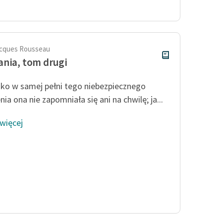
publicznej, lektur szkolnych
oraz Starego Testamentu
Odkurzamy bohaterów
Szkoła Poezji Wolnych Lektur
cques Rousseau
nia, tom drugi
ko w samej pełni tego niebezpiecznego
ia ona nie zapomniała się ani na chwilę; ja...
 więcej