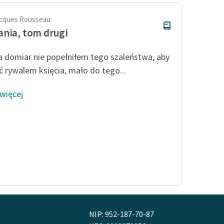
cques Rousseau
nia, tom drugi
na domiar nie popełniłem tego szaleństwa, aby
ać rywalem księcia, mało do tego...
 więcej
NIP: 952-187-70-87