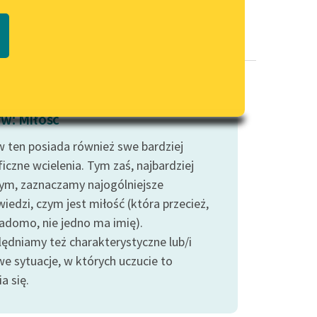
Regulamin biblioteki
macie PDF
Dane fundacji i sprawozdania
finansowe
Regulamin darowizn
Informacja o treściach
w: Miłość
wrażliwych
 ten posiada również swe bardziej
Deklaracja dostępności
iczne wcielenia. Tym zaś, najbardziej
ym, zaznaczamy najogólniejsze
iedzi, czym jest miłość (która przecież,
iadomo, nie jedno ma imię).
ędniamy też charakterystyczne lub/i
we sytuacje, w których uczucie to
a się.