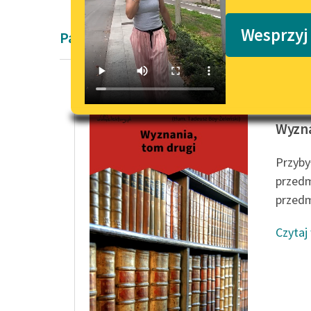
Podkasty o książkach
Wesprzyj
Pamiętnik Oświecenie Jeana-Jacques'a
Jean-Ja
Wyzna
Przyby
przedm
przedm
Czytaj