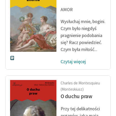
Ręce pełne poezji
AMOR
Kolekcje edukacyjne
twórców przechodzących
Wysłuchaj mnie, bogini.
do domeny publicznej,
Czym było niegdyś
lektur szkolnych oraz
pragnienie podobania
Starego Testamentu
się? Racz powiedzieć.
Odkurzamy bohaterów
Czym była miłość...
Szkoła Poezji Wolnych
Czytaj więcej
Lektur
O nas
Charles de Montesquieu
Kontakt
(Monteskiusz)
O duchu praw
O projekcie
Zespół
Przy tej delikatności
organów, jaką mają