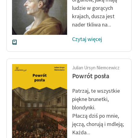
ludzie w gorących
Zasady wykorzystania
krajach, dusza jest
Wolnych Lektur
nader tkliwa na...
Logotypy
Czytaj więcej
Materiały promocyjne
Polityka prywatności
Julian Ursyn Niemcewicz
Regulamin biblioteki
Powrót posła
Dane fundacji i
sprawozdania finansowe
Patrzaj, te wszystkie
piękne brunetki,
Regulamin darowizn
blondynki.
Informacja o treściach
Płaczą dziś po mnie,
wrażliwych
jęczą, chorują i mdleją;
Każda...
Deklaracja dostępności