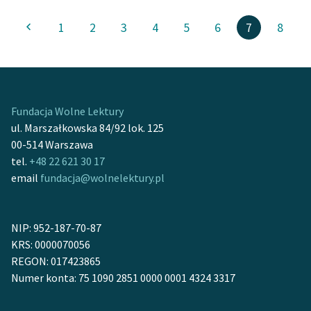
1
2
3
4
5
6
7
8
Fundacja Wolne Lektury
ul. Marszałkowska 84/92 lok. 125
00-514 Warszawa
tel.
+48 22 621 30 17
email
fundacja@wolnelektury.pl
NIP: 952-187-70-87
KRS: 0000070056
REGON: 017423865
Numer konta: 75 1090 2851 0000 0001 4324 3317