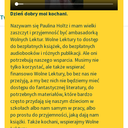
Katalog DAISY
Zgłoś brak utworu
Podkasty o książkach
Dzień dobry moi kochani.
Twórczość Oświecenie
Aktualności
Narzędzia
Nazywam się Paulina Holtz i mam wielki
zaszczyt i przyjemność być ambasadorką
„Prokurator Alicja Horn”
Mapa Wolnych Lektur
Wolnych Lektur. Wolne Lektury to dostęp
do słuchania
do bezpłatnych książek, do bezpłatnych
Pierre de Marivaux
Leśmianator
audiobooków i różnych publikacji. Ale oni
Zebranie amorów
Byliśmy częścią AI Impact
potrzebują naszego wsparcia. Musimy nie
Przewodnik dla piszących i
Lab
tylko korzystać, ale także wspierać
czytających
Ja ranię. Au, au!
finansowo Wolne Lektury, bo bez nas nie
Zapraszamy na spotkanie
Prędko, lekarstwa.
przeżyją, a my bez nich nie będziemy mieć
online z tłumaczkami
Idzie się najkrótszą
dostępu do fantastycznej literatury, do
literatury skandynawskiej
API
drogą wprost do
potrzebnych materiałów, które bardzo
przyczyn choroby.
Spotkanie z Katarzyną
OAI-PMH
często przydają się naszym dzieciom w
„Dalej...
Tunkiel w Oslo
szkołach albo nam samym w pracy, albo
Widget Wolnych Lektur
po prostu do przyjemności, jaką dają nam
102. lata temu zmarł
Czytaj więcej
książki. Także kochani, wspierajmy Wolne
Przypisy
Joseph Conrad