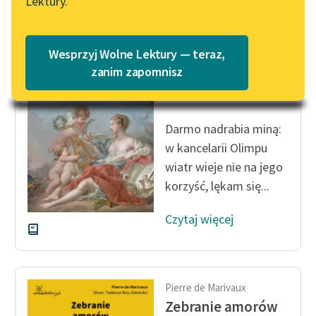
Lektury.
Katalog
Blog
Katalog w formacie PDF
Pierre de Marivaux
Wesprzyj Wolne Lektury — teraz,
Zebranie amorów
Lektury szkolne i klasyka
zanim zapomnisz
literatury do słuchania dla
APOLLO
uczennic i uczniów z
niepełnosprawnościami
Darmo nadrabia miną:
w kancelarii Olimpu
E-kolekcja lektur
szkolnych i literatury do
wiatr wieje nie na jego
słuchania dla uczennic i
korzyść, lękam się...
uczniów z
niepełnosprawnościami
Czytaj więcej
Feministyczne inspiracje.
Popularyzacja
skandynawskiej literatury
Pierre de Marivaux
feministycznej
Zebranie amorów