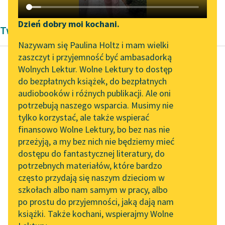
Katalog DAISY
Zgłoś brak utworu
Podkasty o książkach
Dzień dobry moi kochani.
Twórczość Oświecenie Pierre'a de Marivaux
Aktualności
Narzędzia
Nazywam się Paulina Holtz i mam wielki
zaszczyt i przyjemność być ambasadorką
„Prokurator Alicja Horn”
Mapa Wolnych Lektur
Wolnych Lektur. Wolne Lektury to dostęp
do słuchania
do bezpłatnych książek, do bezpłatnych
Pierre de Marivaux
Leśmianator
audiobooków i różnych publikacji. Ale oni
Zebranie amorów
Byliśmy częścią AI Impact
potrzebują naszego wsparcia. Musimy nie
Przewodnik dla piszących i
Lab
tylko korzystać, ale także wspierać
czytających
Ja ranię. Au, au!
finansowo Wolne Lektury, bo bez nas nie
Zapraszamy na spotkanie
Prędko, lekarstwa.
przeżyją, a my bez nich nie będziemy mieć
online z tłumaczkami
Idzie się najkrótszą
dostępu do fantastycznej literatury, do
literatury skandynawskiej
API
drogą wprost do
potrzebnych materiałów, które bardzo
przyczyn choroby.
Spotkanie z Katarzyną
OAI-PMH
często przydają się naszym dzieciom w
„Dalej...
Tunkiel w Oslo
szkołach albo nam samym w pracy, albo
Widget Wolnych Lektur
po prostu do przyjemności, jaką dają nam
102. lata temu zmarł
Czytaj więcej
książki. Także kochani, wspierajmy Wolne
Przypisy
Joseph Conrad