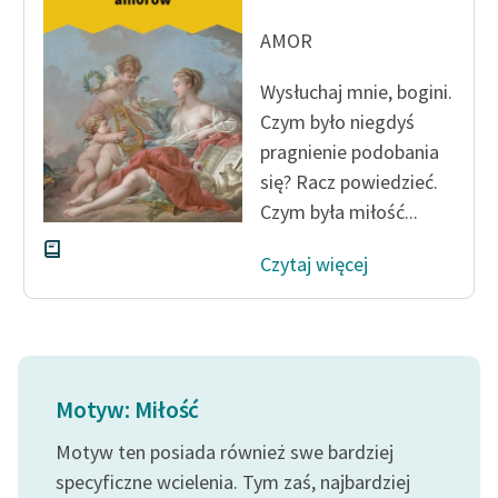
Ręce pełne poezji
AMOR
Kolekcje edukacyjne
twórców przechodzących
Wysłuchaj mnie, bogini.
do domeny publicznej,
Czym było niegdyś
lektur szkolnych oraz
pragnienie podobania
Starego Testamentu
się? Racz powiedzieć.
Odkurzamy bohaterów
Czym była miłość...
Szkoła Poezji Wolnych
Czytaj więcej
Lektur
O nas
Kontakt
Motyw: Miłość
O projekcie
Motyw ten posiada również swe bardziej
Zespół
specyficzne wcielenia. Tym zaś, najbardziej