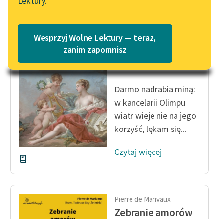
Lektury.
Katalog
Blog
Katalog w formacie PDF
Pierre de Marivaux
Wesprzyj Wolne Lektury — teraz,
Zebranie amorów
Lektury szkolne i klasyka
zanim zapomnisz
literatury do słuchania dla
APOLLO
uczennic i uczniów z
niepełnosprawnościami
Darmo nadrabia miną:
w kancelarii Olimpu
E-kolekcja lektur
szkolnych i literatury do
wiatr wieje nie na jego
słuchania dla uczennic i
korzyść, lękam się...
uczniów z
niepełnosprawnościami
Czytaj więcej
Feministyczne inspiracje.
Popularyzacja
skandynawskiej literatury
Pierre de Marivaux
feministycznej
Zebranie amorów