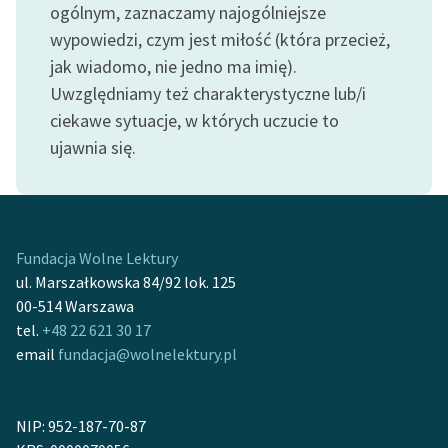
ogólnym, zaznaczamy najogólniejsze
wypowiedzi, czym jest miłość (która przecież,
Zasady wykorzystania
jak wiadomo, nie jedno ma imię).
Wolnych Lektur
Uwzględniamy też charakterystyczne lub/i
Logotypy
ciekawe sytuacje, w których uczucie to
Materiały promocyjne
ujawnia się.
Polityka prywatności
Regulamin biblioteki
Fundacja Wolne Lektury
Dane fundacji i
ul. Marszałkowska 84/92 lok. 125
sprawozdania finansowe
00-514 Warszawa
Regulamin darowizn
tel.
+48 22 621 30 17
email
fundacja@wolnelektury.pl
Informacja o treściach
wrażliwych
NIP: 952-187-70-87
Deklaracja dostępności