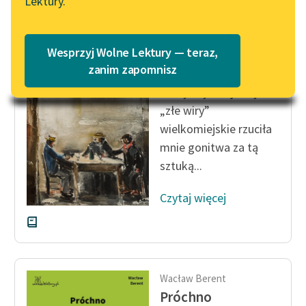
Lektury.
Katalog
Blog
Katalog w formacie PDF
Wacław Berent
Wesprzyj Wolne Lektury — teraz,
Próchno
Lektury szkolne i klasyka
zanim zapomnisz
literatury do słuchania dla
Kie­dyś byłem jak ty. W
uczennic i uczniów z
„złe wiry”
niepełnosprawnościami
wielkomiejskie rzuciła
E-kolekcja lektur
mnie gonitwa za tą
szkolnych i literatury do
sztuką...
słuchania dla uczennic i
uczniów z
Czytaj więcej
niepełnosprawnościami
Feministyczne inspiracje.
Popularyzacja
skandynawskiej literatury
Wacław Berent
feministycznej
Próchno