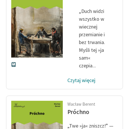
Ręce pełne poezji
„Duch widzi
Kolekcje edukacyjne
wszystko w
twórców przechodzących
wiecznej
do domeny publicznej,
przemianie i
lektur szkolnych oraz
bez trwa­nia.
Starego Testamentu
Myśli tej »ja
Odkurzamy bohaterów
sam«
czepia...
Szkoła Poezji Wolnych
Lektur
Czytaj więcej
O nas
Kontakt
Wacław Berent
O projekcie
Próchno
Zespół
„Twe »ja« zniszcz!” —