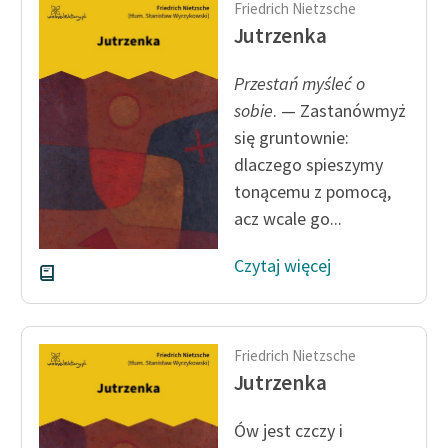
Friedrich Nietzsche
Jutrzenka
Przestań myśleć o
sobie
. — Zastanówmyż
się gruntownie:
dlaczego spieszymy
tonącemu z pomocą,
acz wcale go...
Czytaj więcej
Friedrich Nietzsche
Jutrzenka
Ów jest czczy i