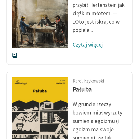
przybił Hertenstein jak
cięż­kim młotem. —
Zasady wykorzystania
Wolnych Lektur
„Oto jest iskra, co w
popiele...
Logotypy
Czytaj więcej
Materiały promocyjne
Polityka prywatności
Regulamin biblioteki
Karol Irzykowski
Dane fundacji i
Pałuba
sprawozdania finansowe
Regulamin darowizn
W gruncie rzeczy
bowiem miał wyrzuty
Informacja o treściach
sumienia egoizmu (i
wrażliwych
egoizm ma swoje
Deklaracja dostępności
sumienie), że tak...