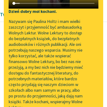
Katalog DAISY
Zgłoś brak utworu
Podkasty o książkach
Dzień dobry moi kochani.
Twórczość Modernizm
Aktualności
Narzędzia
Nazywam się Paulina Holtz i mam wielki
zaszczyt i przyjemność być ambasadorką
„Prokurator Alicja Horn”
Mapa Wolnych Lektur
Wolnych Lektur. Wolne Lektury to dostęp
do słuchania
do bezpłatnych książek, do bezpłatnych
Wacław Berent
Leśmianator
audiobooków i różnych publikacji. Ale oni
Próchno
Byliśmy częścią AI Impact
potrzebują naszego wsparcia. Musimy nie
Przewodnik dla piszących i
Lab
tylko korzystać, ale także wspierać
czytających
Skorpiony zawiedzionej
finansowo Wolne Lektury, bo bez nas nie
Zapraszamy na spotkanie
pychy tak cię
przeżyją, a my bez nich nie będziemy mieć
online z tłumaczkami
wychłostały i takim
dostępu do fantastycznej literatury, do
literatury skandynawskiej
API
strasznym zatruły
potrzebnych materiałów, które bardzo
jadem… Tak daleko
Spotkanie z Katarzyną
OAI-PMH
często przydają się naszym dzieciom w
zanoszą „złe...
Tunkiel w Oslo
szkołach albo nam samym w pracy, albo
Widget Wolnych Lektur
po prostu do przyjemności, jaką dają nam
102. lata temu zmarł
Czytaj więcej
książki. Także kochani, wspierajmy Wolne
Przypisy
Joseph Conrad