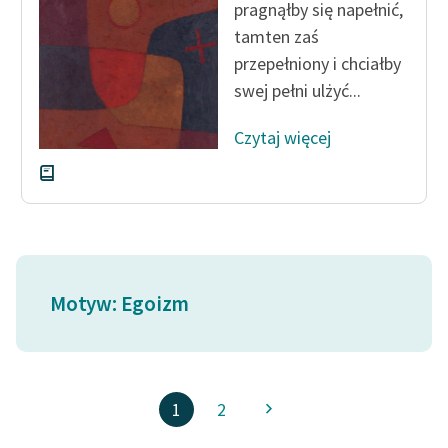
pragnąłby się napełnić,
tamten zaś
przepełniony i chciałby
swej pełni ulżyć...
Czytaj więcej
Motyw: Egoizm
1
2