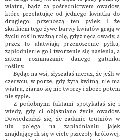
wiatru, bądź za pośrednictwem owadów,
które przelatując od jednego kwiatka do
drugiego, przenoszą ten pyłek i że
skutkiem tego żywe barwy kwiatów grają w
życiu roślin ważną rolę, gdyż nęcą owady, a
przez to ułatwiają przenoszenie pyłku,
zapłodnienie go i tworzenie się nasienia, a
zatem rozmnażanie danego gatunku
rośliny.
Będąc na wsi, słyszałaś nieraz, że jeśli w
0
czerwcu, w porze, gdy żyta kwitną, nie ma
wiatru, ziarno się nie tworzy i zboże potem
nie sypie.
Z podobnymi faktami spotykałaś się i
1
wtedy, gdy ci objaśniano życie owadów.
Dowiedziałaś się, że zadanie trutniów w
ulu polega na zapładnianiu jajek
znajdujących się w ciele pszczoły-królowej,