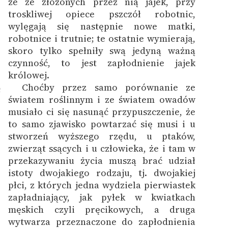
że ze złożonych przez nią jajek, przy
troskliwej opiece pszczół robotnic,
wylęgają się następnie nowe matki,
robotnice i trutnie; te ostatnie wymierają,
skoro tylko spełniły swą jedyną ważną
czynność, to jest zapłodnienie jajek
królowej.
Choćby przez samo porównanie ze
2
światem roślinnym i ze światem owadów
musiało ci się nasunąć przypuszczenie, że
to samo zjawisko powtarzać się musi i u
stworzeń wyższego rzędu, u ptaków,
zwierząt ssących i u człowieka, że i tam w
przekazywaniu życia muszą brać udział
istoty dwojakiego rodzaju, tj. dwojakiej
płci, z których jedna wydziela pierwiastek
zapładniający, jak pyłek w kwiatkach
męskich czyli pręcikowych, a druga
wytwarza przeznaczone do zapłodnienia