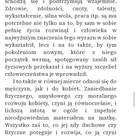
schodzą się i podtrzymują wzajemnie.
Zdrowie, zdolności, cnoty, talenty,
wykształcenie, silna wola, praca itp. są mu
potrzebne nie tylko na to, by sam w sobie
pełnię życia rozwinął i człowieka w
najwyższym znaczenia tego wyrazu w sobie
wykształcił, lecz i na to także, by tym
pokoleniom nowym, które z niego
początek wezmą, spotęgowany zasób sił
życiowych przekazał i na wyższy szczebel
człowieczeństwa je wprowadził.
I to także w równej mierze odnosi się do
9
mężczyzn, jak i do kobiet.
Zaniedbanie
fizycznego, umysłowego czy moralnego
rozwoju kobiety, czyni ją równocześnie, i
lichszą istotą w ogóle i zupełnie
nieodpowiednim materiałem na matkę.
Wszystko zaś to, co jej siły duchowe czy
fizyczne potęguje i rozwija, co ją czyni