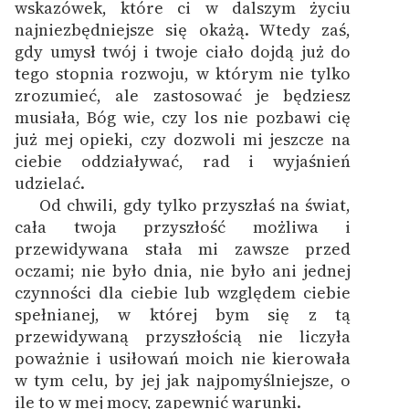
wskazówek, które ci w dalszym życiu
najniezbędniejsze się okażą. Wtedy zaś,
gdy umysł twój i twoje ciało dojdą już do
tego stopnia rozwoju, w którym nie tylko
zrozumieć, ale zastosować je będziesz
musiała, Bóg wie, czy los nie pozbawi cię
już mej opieki, czy dozwoli mi jeszcze na
ciebie oddziaływać, rad i wyjaśnień
udzielać.
Od chwili, gdy tylko przyszłaś na świat,
cała twoja przyszłość możliwa i
przewidywana stała mi zawsze przed
oczami; nie było dnia, nie było ani jednej
czynności dla ciebie lub względem ciebie
spełnianej, w której bym się z tą
przewidywaną przyszłością nie liczyła
poważnie i usiłowań moich nie kierowała
w tym celu, by jej jak najpomyślniejsze, o
ile to w mej mocy, zapewnić warunki.