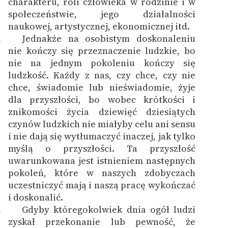
charakteru, roli człowieka w rodzinie i w
społeczeństwie, jego działalności
naukowej, artystycznej, ekonomicznej itd.
Jednakże na osobistym doskonaleniu
5
nie kończy się przeznaczenie ludzkie, bo
nie na jednym pokoleniu kończy się
ludzkość. Każdy z nas, czy chce, czy nie
chce, świadomie lub nieświadomie, żyje
dla przyszłości, bo wobec krótkości i
znikomości życia dziewięć dziesiątych
czynów ludzkich nie miałyby celu ani sensu
i nie dają się wytłumaczyć inaczej, jak tylko
myślą o przyszłości. Ta przyszłość
uwarunkowana jest istnieniem następnych
pokoleń, które w naszych zdobyczach
uczestniczyć mają i naszą pracę wykończać
i doskonalić.
Gdyby któregokolwiek dnia ogół ludzi
6
zyskał przekonanie lub pewność, że