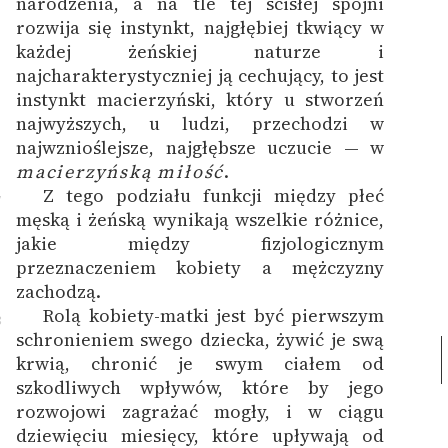
narodzenia, a na tle tej ścisłej spójni
rozwija się instynkt, najgłębiej tkwiący w
każdej żeńskiej naturze i
najcharakterystyczniej ją cechujący, to jest
instynkt macierzyński, który u stworzeń
najwyższych, u ludzi, przechodzi w
najwznioślejsze, najgłębsze uczucie — w
macierzyńską miłość
.
Z tego podziału funkcji między płeć
7
męską i żeńską wynikają wszelkie różnice,
jakie między fizjologicznym
przeznaczeniem kobiety a mężczyzny
zachodzą.
Rolą kobiety-matki jest być pierwszym
8
schronieniem swego dziecka, żywić je swą
krwią, chronić je swym ciałem od
szkodliwych wpływów, które by jego
rozwojowi zagrażać mogły, i w ciągu
dziewięciu miesięcy, które upływają od