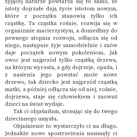
żyjącej naturze powtarza się to samo, że
istoty dojrzałe dają życie istotom nowym,
które z początku stanowią tylko ich
cząstkę. Ta cząstka rośnie, rozwija się w
organizmie macierzystym, a doszedłszy do
pewnego stopnia rozwoju, odłącza się od
niego, następnie żyje samodzielnie i znów
daje początek nowym pokoleniom. Jak
owoc jest najprzód tylko cząstką drzewa,
na którym wyrasta, a gdy dojrzeje, opada, i
z nasienia jego powstać może nowe
drzewo, tak dziecko jest najprzód cząstką
matki, a później odłącza się od niej, rośnie,
dojrzewa, staje się człowiekiem i znowuż
dzieci na świat wydaje.
Tak ci objaśniłam, stosując się do twego
8
dziecinnego umysłu.
Objaśnienie to wystarczyło ci na długo.
9
Jednakże nowe spostrzeżenia nasunęły ci