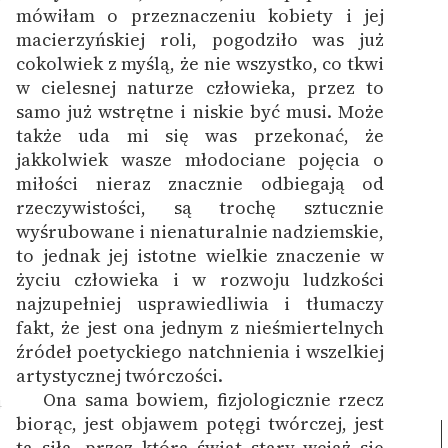
mówiłam o przeznaczeniu kobiety i jej
macierzyńskiej roli, pogodziło was już
cokolwiek z myślą, że nie wszystko, co tkwi
w cielesnej naturze człowieka, przez to
samo już wstrętne i niskie być musi. Może
także uda mi się was przekonać, że
jakkolwiek wasze młodociane pojęcia o
miłości nieraz znacznie odbiegają od
rzeczywistości, są trochę sztucznie
wyśrubowane i nienaturalnie nadziemskie,
to jednak jej istotne wielkie znaczenie w
życiu człowieka i w rozwoju ludzkości
najzupełniej usprawiedliwia i tłumaczy
fakt, że jest ona jednym z nieśmiertelnych
źródeł poetyckiego natchnienia i wszelkiej
artystycznej twórczości.
Ona sama bowiem, fizjologicznie rzecz
4
biorąc, jest objawem potęgi twórczej, jest
tą siłą, przez którą świat stary wciąż się