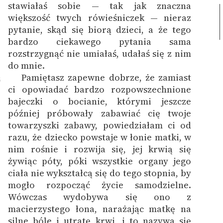
stawiałaś sobie — tak jak znaczna
większość twych rówieśniczek — nieraz
pytanie, skąd się biorą dzieci, a że tego
bardzo ciekawego pytania sama
rozstrzygnąć nie umiałaś, udałaś się z nim
do mnie.
Pamiętasz zapewne dobrze, że zamiast
5
ci opowiadać bardzo rozpowszechnione
bajeczki o bocianie, którymi jeszcze
później próbowały zabawiać cię twoje
towarzyszki zabawy, powiedziałam ci od
razu, że dziecko powstaje w łonie matki, w
nim rośnie i rozwija się, jej krwią się
żywiąc póty, póki wszystkie organy jego
ciała nie wykształcą się do tego stopnia, by
mogło rozpocząć życie samodzielne.
Wówczas wydobywa się ono z
macierzystego łona, narażając matkę na
silne bóle i utratę krwi, i to nazywa się