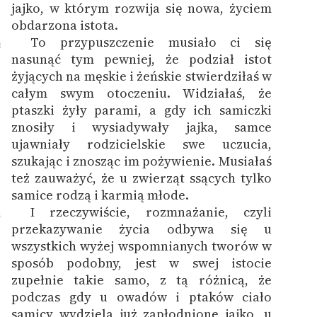
jajko, w którym rozwija się nowa, życiem
obdarzona istota.
To przypuszczenie musiało ci się
3
nasunąć tym pewniej, że podział istot
żyjących na męskie i żeńskie stwierdziłaś w
całym swym otoczeniu. Widziałaś, że
ptaszki żyły parami, a gdy ich samiczki
znosiły i wysiadywały jajka, samce
ujawniały rodzicielskie swe uczucia,
szukając i znosząc im pożywienie. Musiałaś
też zauważyć, że u zwierząt ssących tylko
samice rodzą i karmią młode.
I rzeczywiście, rozmnażanie, czyli
4
przekazywanie życia odbywa się u
wszystkich wyżej wspomnianych tworów w
sposób podobny, jest w swej istocie
zupełnie takie samo, z tą różnicą, że
podczas gdy u owadów i ptaków ciało
samicy wydziela już zapłodnione jajko, u