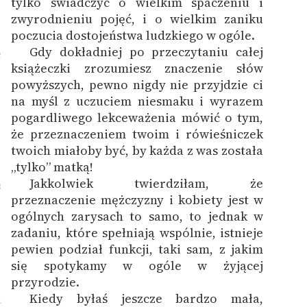
tylko świadczyć o wielkim spaczeniu i
zwyrodnieniu pojęć, i o wielkim zaniku
poczucia dostojeństwa ludzkiego w ogóle.
Gdy dokładniej po przeczytaniu całej
2
książeczki zrozumiesz znaczenie słów
powyższych, pewno nigdy nie przyjdzie ci
na myśl z uczuciem niesmaku i wyrazem
pogardliwego lekceważenia mówić o tym,
że przeznaczeniem twoim i rówieśniczek
twoich miałoby być, by każda z was została
„tylko” matką!
Jakkolwiek twierdziłam, że
3
przeznaczenie mężczyzny i kobiety jest w
ogólnych zarysach to samo, to jednak w
zadaniu, które spełniają wspólnie, istnieje
pewien podział funkcji, taki sam, z jakim
się spotykamy w ogóle w żyjącej
przyrodzie.
Kiedy byłaś jeszcze bardzo mała,
4