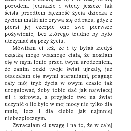
porodem. Jednakże i wtedy jeszcze tak
ścisła przedtem łączność życia dziecka z
życiem matki nie zrywa się od razu, gdyż z
piersi jej czerpie ono swe pierwsze
pożywienie, bez którego trudno by było
utrzymać się przy życiu.
Mówiłam ci też, że i ty byłaś kiedyś
6
cząstką mego własnego ciała, że nosiłam
cię w mym łonie przed twym urodzeniem,
że zanim oczki twoje świat ujrzały, już
otaczałam cię swymi staraniami, pragnąc
cały mój tryb życia w owym czasie tak
uregulować, żeby tobie dać jak najwięcej
sił i zdrowia, a przyjście twe na świat
uczynić o ile było w mej mocy nie tylko dla
mnie, lecz i dla ciebie jak najmniej
niebezpiecznym.
Zwracałam ci uwagę i na to, że w całej
7