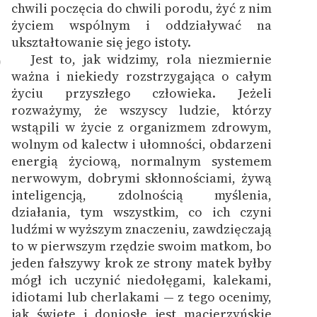
chwili poczęcia do chwili porodu, żyć z nim
życiem wspólnym i oddziaływać na
ukształtowanie się jego istoty.
Jest to, jak widzimy, rola niezmiernie
9
ważna i niekiedy rozstrzygająca o całym
życiu przyszłego człowieka. Jeżeli
rozważymy, że wszyscy ludzie, którzy
wstąpili w życie z organizmem zdrowym,
wolnym od kalectw i ułomności, obdarzeni
energią życiową, normalnym systemem
nerwowym, dobrymi skłonnościami, żywą
inteligencją, zdolnością myślenia,
działania, tym wszystkim, co ich czyni
ludźmi w wyższym znaczeniu, zawdzięczają
to w pierwszym rzędzie swoim matkom, bo
jeden fałszywy krok ze strony matek byłby
mógł ich uczynić niedołęgami, kalekami,
idiotami lub cherlakami — z tego ocenimy,
jak święte i doniosłe jest macierzyńskie