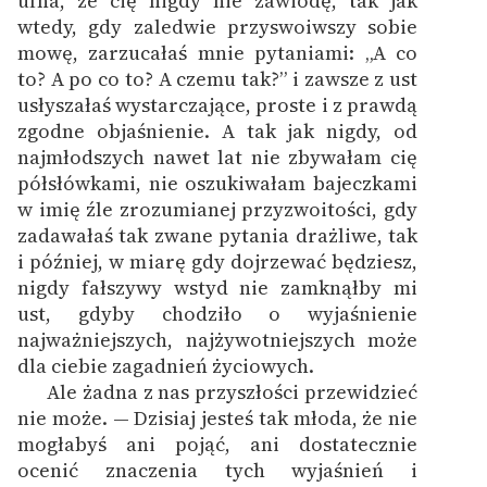
ufna, że cię nigdy nie zawiodę, tak jak
wtedy, gdy zaledwie przyswoiwszy sobie
Zasady wykorzystania
mowę, zarzucałaś mnie pytaniami: „A co
Wolnych Lektur
to? A po co to? A czemu tak?” i zawsze z ust
usłyszałaś wystarczające, proste i z prawdą
Logotypy
zgodne objaśnienie. A tak jak nigdy, od
najmłodszych nawet lat nie zbywałam cię
Materiały promocyjne
półsłówkami, nie oszukiwałam bajeczkami
Polityka prywatności
w imię źle zrozumianej przyzwoitości, gdy
zadawałaś tak zwane pytania drażliwe, tak
Regulamin biblioteki
i później, w miarę gdy dojrzewać będziesz,
nigdy fałszywy wstyd nie zamknąłby mi
Dane fundacji i
ust, gdyby chodziło o wyjaśnienie
sprawozdania finansowe
najważniejszych, najżywotniejszych może
Regulamin darowizn
dla ciebie zagadnień życiowych.
Ale żadna z nas przyszłości przewidzieć
Informacja o treściach
nie może. — Dzisiaj jesteś tak młoda, że nie
wrażliwych
mogłabyś ani pojąć, ani dostatecznie
ocenić znaczenia tych wyjaśnień i
Deklaracja dostępności