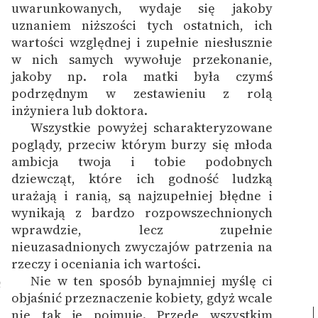
uwarunkowanych, wydaje się jakoby
uznaniem niższości tych ostatnich, ich
wartości względnej i zupełnie niesłusznie
w nich samych wywołuje przekonanie,
jakoby np. rola matki była czymś
podrzędnym w zestawieniu z rolą
inżyniera lub doktora.
Wszystkie powyżej scharakteryzowane
1
poglądy, przeciw którym burzy się młoda
ambicja twoja i tobie podobnych
dziewcząt, które ich godność ludzką
urażają i ranią, są najzupełniej błędne i
wynikają z bardzo rozpowszechnionych
wprawdzie, lecz zupełnie
nieuzasadnionych zwyczajów patrzenia na
rzeczy i oceniania ich wartości.
Nie w ten sposób bynajmniej myślę ci
2
objaśnić przeznaczenie kobiety, gdyż wcale
nie tak je pojmuję.
Przede wszystkim