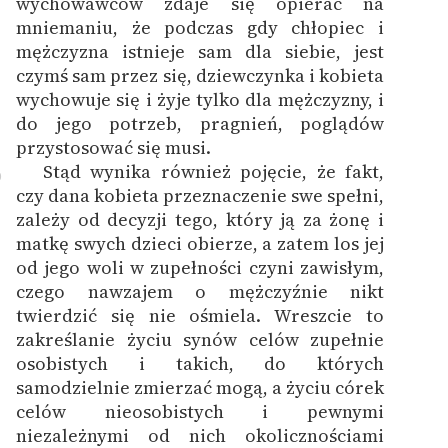
wychowawców zdaje się opierać na
mniemaniu, że podczas gdy chłopiec i
mężczyzna istnieje sam dla siebie, jest
czymś sam przez się, dziewczynka i kobieta
wychowuje się i żyje tylko dla mężczyzny, i
do jego potrzeb, pragnień, poglądów
przystosować się musi.
Stąd wynika również pojęcie, że fakt,
0
czy dana kobieta przeznaczenie swe spełni,
zależy od decyzji tego, który ją za żonę i
matkę swych dzieci obierze, a zatem los jej
od jego woli w zupełności czyni zawisłym,
czego nawzajem o mężczyźnie nikt
twierdzić się nie ośmiela.
Wreszcie to
zakreślanie życiu synów celów zupełnie
osobistych i takich, do których
samodzielnie zmierzać mogą, a życiu córek
celów nieosobistych i pewnymi
niezależnymi od nich okolicznościami