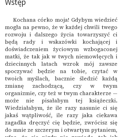
Wstęp
Ręce pełne poezji
Kolekcje edukacyjne
Kochana córko moja! Gdybym wiedzieć
twórców przechodzących
mogła na pewno, że w każdej chwili twego
do domeny publicznej,
rozwoju i dalszego życia towarzyszyć ci
lektur szkolnych oraz
będą rady i wskazówki kochającej i
Starego Testamentu
doświadczeniem życiowym wzbogaconej
matki, że tak jak w twych niemowlęcych i
Odkurzamy bohaterów
dziecinnych latach wzrok mój zawsze
Szkoła Poezji Wolnych
spoczywać będzie na tobie, czytać w
Lektur
twoich myślach, bacznie śledzić każdą
zmianę zachodzącą, czy w twym
O nas
organizmie, czy też w twym charakterze —
może nie pisałabym tej książeczki.
Kontakt
Wiedziałabym, że ile razy nasunie ci się
jakaś wątpliwość, ile razy jaka ciekawa
O projekcie
zagadka dręczyć cię będzie, zwrócisz się
Zespół
do mnie ze szczerym i otwartym pytaniem,