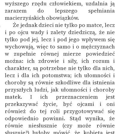
wyższego rzędu człowiekiem, uzdalnia ją
zarazem do lepszego spełniania
macierzyńskich obowiązków.
Że jednak dzieci nie tylko po matce, lecz
0
i po ojcu wady i zalety dziedziczą, że nie
tylko pod jej, lecz i pod jego wpływem się
wychowują, więc to samo i o mężczyznach
w zupełnie równej mierze powiedzieć
można: ich zdrowie i siły, ich rozum i
charakter, są potrzebne nie tylko dla nich,
lecz i dla ich potomstwa; ich ułomności i
choroby są równie szkodliwe dla istnienia
przyszłych ludzi, jak ułomności i choroby
matek. I ich przeznaczeniem jest
przekazywać życie, być ojcami i oni
również do tej roli przygotowywać się
odpowiednio powinni. Stąd wynika, że
równie niesłusznie (czy może równie
słusznie?) byłoby mówić, że kobieta jest