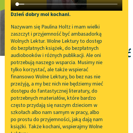
Katalog DAISY
Zgłoś brak utworu
Co każda matka
Podkasty o książkach
Dzień dobry moi kochani.
swojej
Aktualności
Narzędzia
Nazywam się Paulina Holtz i mam wielki
zaszczyt i przyjemność być ambasadorką
dorastającej
„Prokurator Alicja Horn”
Mapa Wolnych Lektur
Wolnych Lektur. Wolne Lektury to dostęp
do słuchania
do bezpłatnych książek, do bezpłatnych
córce powiedzieć
Leśmianator
audiobooków i różnych publikacji. Ale oni
Byliśmy częścią AI Impact
potrzebują naszego wsparcia. Musimy nie
Przewodnik dla piszących i
powinna
Lab
tylko korzystać, ale także wspierać
czytających
finansowo Wolne Lektury, bo bez nas nie
Zapraszamy na spotkanie
przeżyją, a my bez nich nie będziemy mieć
online z tłumaczkami
dostępu do fantastycznej literatury, do
literatury skandynawskiej
API
potrzebnych materiałów, które bardzo
Spotkanie z Katarzyną
OAI-PMH
często przydają się naszym dzieciom w
Izabela Moszczeńska
Tunkiel w Oslo
szkołach albo nam samym w pracy, albo
Widget Wolnych Lektur
po prostu do przyjemności, jaką dają nam
102. lata temu zmarł
Co każda matka
książki. Także kochani, wspierajmy Wolne
Przypisy
Joseph Conrad