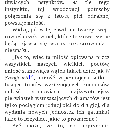
tkwiących instynktów. Na tle tego
instynktu, tej wrodzonej potrzeby
połączenia się z istotą płci odrębnej
powstaje miłość.
Widzę, jak w tej chwili na twarzy twej i
1
rówieśniczek twoich, które te słowa czytać
będą, zjawia się wyraz rozczarowania i
niesmaku.
„Jak to, więc ta miłość opiewana przez
2
wszystkich naszych wielkich poetów,
miłość stanowiąca wątek takich dzieł jak
W
Szwajcarii
, miłość zapełniająca setki i
[2]
tysiące tomów wzruszających romansów,
miłość stanowiąca najżywotniejszy
pierwiastek wstrząsających dramatów jest
tylko pociągiem jednej płci do drugiej, dla
wydania nowych jednostek ich gatunku?
Jakie to brzydkie, jakie to prozaiczne”.
Być może, że to, co poprzednio
3