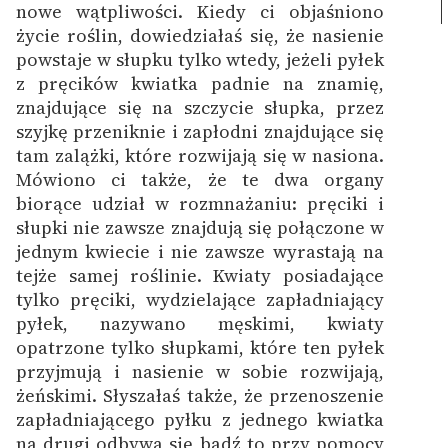
nowe wątpliwości.
Kiedy ci objaśniono
życie roślin, dowiedziałaś się, że nasienie
powstaje w słupku tylko wtedy, jeżeli pyłek
z pręcików kwiatka padnie na znamię,
znajdujące się na szczycie słupka, przez
szyjkę przeniknie i zapłodni znajdujące się
tam zalążki, które rozwijają się w nasiona.
Mówiono ci także, że te dwa organy
biorące udział w rozmnażaniu: pręciki i
słupki nie zawsze znajdują się połączone w
jednym kwiecie i nie zawsze wyrastają na
tejże samej roślinie. Kwiaty posiadające
tylko pręciki, wydzielające zapładniający
pyłek, nazywano męskimi, kwiaty
opatrzone tylko słupkami, które ten pyłek
przyjmują i nasienie w sobie rozwijają,
żeńskimi. Słyszałaś także, że przenoszenie
zapładniającego pyłku z jednego kwiatka
na drugi odbywa się bądź to przy pomocy