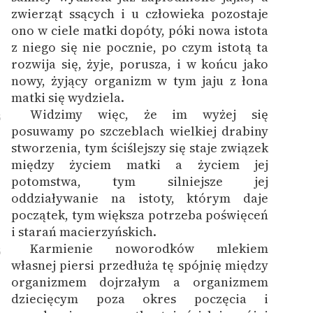
zwierząt ssących i u człowieka pozostaje
ono w ciele matki dopóty, póki nowa istota
z niego się nie pocznie, po czym istotą ta
rozwija się, żyje, porusza, i w końcu jako
nowy, żyjący organizm w tym jaju z łona
matki się wydziela.
Widzimy więc, że im wyżej się
5
posuwamy po szczeblach wielkiej drabiny
stworzenia, tym ściślejszy się staje związek
między życiem matki a życiem jej
potomstwa, tym silniejsze jej
oddziaływanie na istoty, którym daje
początek, tym większa potrzeba poświęceń
i starań macierzyńskich.
Karmienie noworodków mlekiem
6
własnej piersi przedłuża tę spójnię między
organizmem dojrzałym a organizmem
dziecięcym poza okres poczęcia i