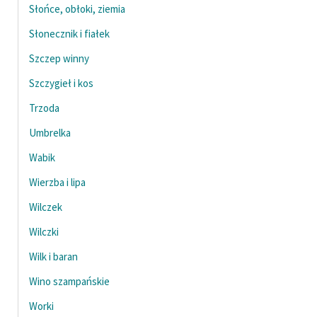
Słońce, obłoki, ziemia
Słonecznik i fiałek
Szczep winny
Szczygieł i kos
Trzoda
Umbrelka
Wabik
Wierzba i lipa
Wilczek
Wilczki
Wilk i baran
Wino szampańskie
Worki