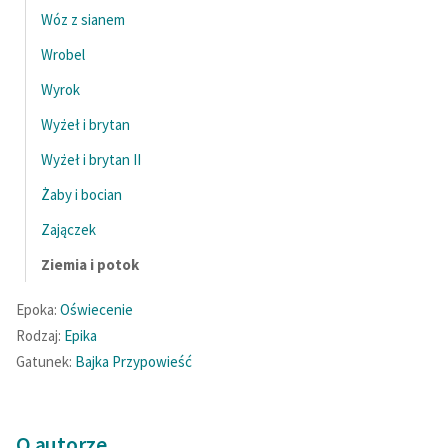
Wóz z sianem
Wrobel
Wyrok
Wyżeł i brytan
Wyżeł i brytan II
Żaby i bocian
Zajączek
Ziemia i potok
Epoka:
Oświecenie
Rodzaj:
Epika
Gatunek:
Bajka
Przypowieść
O autorze