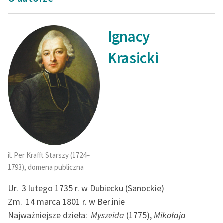
Ignacy
Krasicki
il. Per Krafft Starszy (1724–
1793), domena publiczna
Ur.
3 lutego 1735 r. w Dubiecku (Sanockie)
Zm.
14 marca 1801 r. w Berlinie
Najważniejsze dzieła:
Myszeida
(1775),
Mikołaja