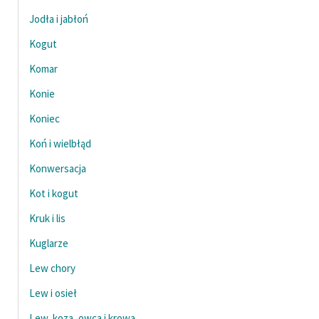
Jodła i jabłoń
Zasady wykorzystania
Kogut
Wolnych Lektur
Komar
Logotypy
Konie
Materiały promocyjne
Koniec
Polityka prywatności
Koń i wielbłąd
Regulamin biblioteki
Konwersacja
Dane fundacji i
Kot i kogut
sprawozdania finansowe
Kruk i lis
Regulamin darowizn
Kuglarze
Informacja o treściach
Lew chory
wrażliwych
Lew i osieł
Deklaracja dostępności
Lew, koza, owca i krowa