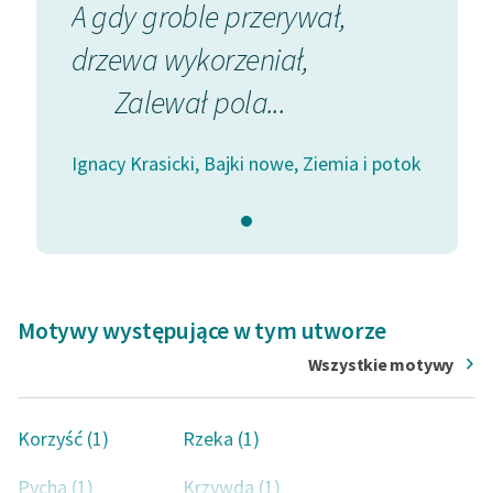
polskiego romantyzmu.
A gdy groble przerywał,
drzewa wykorzeniał,
Zalewał pola...
Ignacy Krasicki, Bajki nowe, Ziemia i potok
Motywy występujące w tym utworze
Wszystkie motywy
Korzyść (1)
Rzeka (1)
Pycha (1)
Krzywda (1)