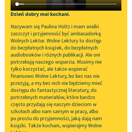
Katalog DAISY
Zgłoś brak utworu
Podkasty o książkach
Dzień dobry moi kochani.
Aktualności
Narzędzia
Nazywam się Paulina Holtz i mam wielki
pobierz audiobook
zaszczyt i przyjemność być ambasadorką
„Prokurator Alicja Horn”
Mapa Wolnych Lektur
Wolnych Lektur. Wolne Lektury to dostęp
do słuchania
pobierz książkę
do bezpłatnych książek, do bezpłatnych
Leśmianator
audiobooków i różnych publikacji. Ale oni
Byliśmy częścią AI Impact
potrzebują naszego wsparcia. Musimy nie
Przewodnik dla piszących i
Lab
tylko korzystać, ale także wspierać
czytających
czytaj online
finansowo Wolne Lektury, bo bez nas nie
Zapraszamy na spotkanie
przeżyją, a my bez nich nie będziemy mieć
online z tłumaczkami
dostępu do fantastycznej literatury, do
literatury skandynawskiej
API
Czyta:
Masza Bogucka
, reż.
Grzegorz Dondziłło
potrzebnych materiałów, które bardzo
Spotkanie z Katarzyną
OAI-PMH
często przydają się naszym dzieciom w
Tunkiel w Oslo
1×
szkołach albo nam samym w pracy, albo
Widget Wolnych Lektur
po prostu do przyjemności, jaką dają nam
102. lata temu zmarł
książki. Także kochani, wspierajmy Wolne
Przypisy
Joseph Conrad
0:00:00
– 0:00:54