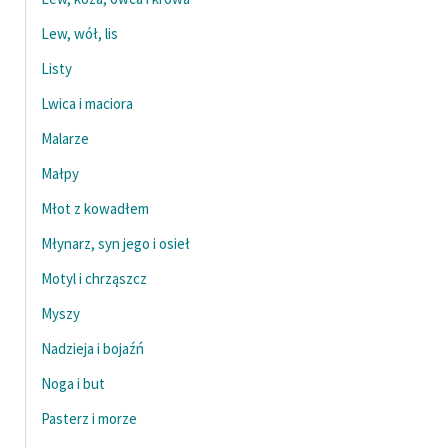
Lew, wół, lis
Listy
Lwica i maciora
Malarze
Małpy
Młot z kowadłem
Młynarz, syn jego i osieł
Motyl i chrząszcz
Myszy
Nadzieja i bojaźń
Noga i but
Pasterz i morze