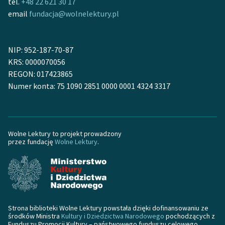
tel.
+48 22 621 30 17
email
fundacja@wolnelektury.pl
NIP: 952-187-70-87
KRS: 0000070056
REGON: 017423865
Numer konta: 75 1090 2851 0000 0001 4324 3317
Wolne Lektury to projekt prowadzony
przez fundację
Wolne Lektury
.
Strona biblioteki Wolne Lektury powstała dzięki dofinansowaniu ze
środków Ministra
Kultury i Dziedzictwa Narodowego
pochodzących z
Funduszu Promocji Kultury – państwowego funduszu celowego.