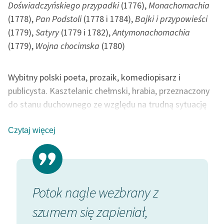
Doświadczyńskiego przypadki
(1776),
Monachomachia
(1778),
Pan Podstoli
(1778 i 1784),
Bajki i przypowieści
(1779),
Satyry
(1779 i 1782),
Antymonachomachia
(1779),
Wojna chocimska
(1780)
Wybitny polski poeta, prozaik, komediopisarz i
publicysta. Kasztelanic chełmski, hrabia, przeznaczony
do stanu duchownego ze względu na trudną sytuację
materialną rodziny. Od 1766 r. biskup warmiński. Blisko
współpracował z królem Stanisławem Augustem w
Czytaj więcej
dziele kulturalnego ożywienia kraju. Tworzył w duchu
oświecenia (m.in. napisał w latach 1781-83 dwutomową
encyklopedię
Zbiór potrzebniejszych wiadomości
, był
twórcą pierwszego pol. czasopisma, (»Monitor«), ale
Potok nagle wezbrany z
jego
Hymn do miłości ojczyzny
(1774) oraz przekład
szumem się zapieniał,
Pieśni Osjana
odegrały znaczącą rolę w kształtowaniu