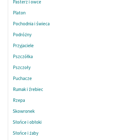
Pasterz i owce
Platon
Pochodnia i świeca
Podróżny
Przyjaciele
Pszczółka
Pszczoły
Puchacze
Rumak i źrebiec
Rzepa
Skowronek
Słońce i obłoki
Słońce i żaby