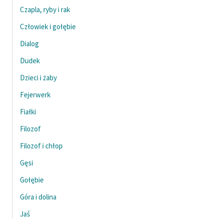
Ręce pełne poezji
Czapla, ryby i rak
Kolekcje edukacyjne
Człowiek i gołębie
twórców przechodzących
Dialog
do domeny publicznej,
lektur szkolnych oraz
Dudek
Starego Testamentu
Dzieci i żaby
Odkurzamy bohaterów
Fejerwerk
Szkoła Poezji Wolnych
Fiałki
Lektur
Filozof
O nas
Filozof i chłop
Gęsi
Kontakt
Gołębie
O projekcie
Góra i dolina
Zespół
Jaś