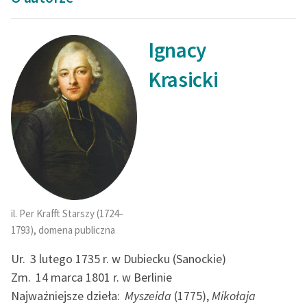
Ignacy
Krasicki
il. Per Krafft Starszy (1724–
1793), domena publiczna
Ur.
3 lutego 1735 r. w Dubiecku (Sanockie)
Zm.
14 marca 1801 r. w Berlinie
Najważniejsze dzieła:
Myszeida
(1775),
Mikołaja