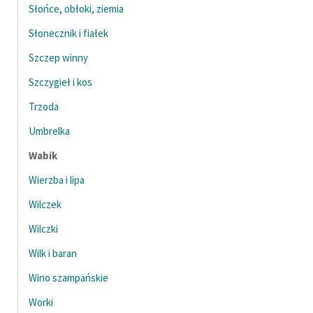
Słońce, obłoki, ziemia
Słonecznik i fiałek
Szczep winny
Szczygieł i kos
Trzoda
Umbrelka
Wabik
Wierzba i lipa
Wilczek
Wilczki
Wilk i baran
Wino szampańskie
Worki