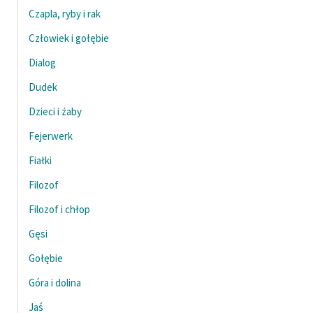
Ręce pełne poezji
Czapla, ryby i rak
Kolekcje edukacyjne
Człowiek i gołębie
twórców przechodzących
Dialog
do domeny publicznej,
lektur szkolnych oraz
Dudek
Starego Testamentu
Dzieci i żaby
Odkurzamy bohaterów
Fejerwerk
Szkoła Poezji Wolnych
Fiałki
Lektur
Filozof
O nas
Filozof i chłop
Gęsi
Kontakt
Gołębie
O projekcie
Góra i dolina
Zespół
Jaś