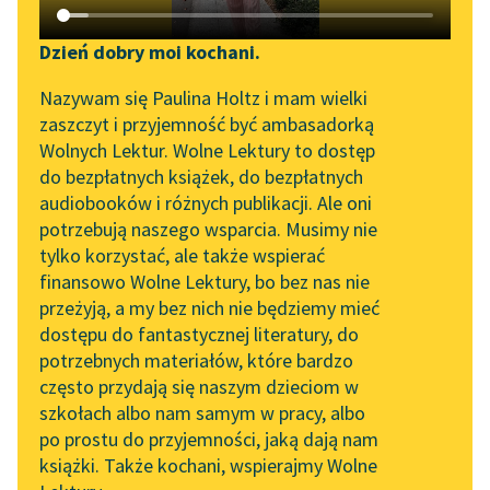
Katalog DAISY
Zgłoś brak utworu
Podkasty o książkach
Dzień dobry moi kochani.
Aktualności
Narzędzia
Nazywam się Paulina Holtz i mam wielki
pobierz audiobook
zaszczyt i przyjemność być ambasadorką
„Prokurator Alicja Horn”
Mapa Wolnych Lektur
Wolnych Lektur. Wolne Lektury to dostęp
do słuchania
pobierz książkę
do bezpłatnych książek, do bezpłatnych
Leśmianator
audiobooków i różnych publikacji. Ale oni
Byliśmy częścią AI Impact
potrzebują naszego wsparcia. Musimy nie
Przewodnik dla piszących i
Lab
tylko korzystać, ale także wspierać
czytających
czytaj online
finansowo Wolne Lektury, bo bez nas nie
Zapraszamy na spotkanie
przeżyją, a my bez nich nie będziemy mieć
online z tłumaczkami
dostępu do fantastycznej literatury, do
literatury skandynawskiej
API
Czyta:
Masza Bogucka
, reż.
Grzegorz Dondziłło
potrzebnych materiałów, które bardzo
Spotkanie z Katarzyną
OAI-PMH
często przydają się naszym dzieciom w
Tunkiel w Oslo
1×
szkołach albo nam samym w pracy, albo
Widget Wolnych Lektur
po prostu do przyjemności, jaką dają nam
102. lata temu zmarł
książki. Także kochani, wspierajmy Wolne
Przypisy
Joseph Conrad
0:00:00
– 0:00:48