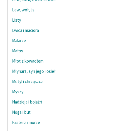
Lew, wół, lis
Listy
Lwica i maciora
Malarze
Małpy
Młot z kowadłem
Młynarz, syn jego i osieł
Motyl i chrząszcz
Myszy
Nadzieja i bojaźń
Noga i but
Pasterz i morze