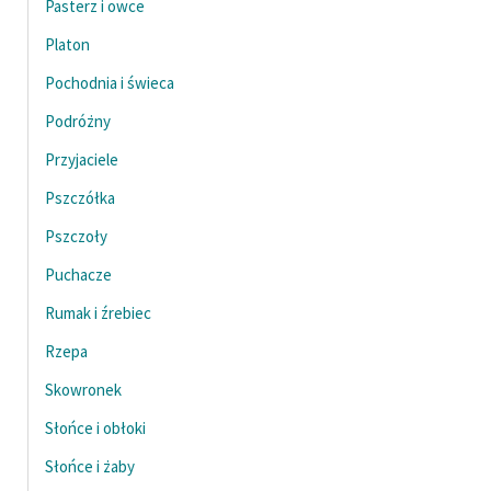
Pasterz i owce
Platon
Pochodnia i świeca
Podróżny
Przyjaciele
Pszczółka
Pszczoły
Puchacze
Rumak i źrebiec
Rzepa
Skowronek
Słońce i obłoki
Słońce i żaby