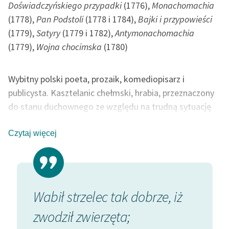
Doświadczyńskiego przypadki
(1776),
Monachomachia
(1778),
Pan Podstoli
(1778 i 1784),
Bajki i przypowieści
(1779),
Satyry
(1779 i 1782),
Antymonachomachia
(1779),
Wojna chocimska
(1780)
Wybitny polski poeta, prozaik, komediopisarz i
publicysta. Kasztelanic chełmski, hrabia, przeznaczony
do stanu duchownego ze względu na trudną sytuację
materialną rodziny. Od 1766 r. biskup warmiński. Blisko
współpracował z królem Stanisławem Augustem w
Czytaj więcej
dziele kulturalnego ożywienia kraju. Tworzył w duchu
oświecenia (m.in. napisał w latach 1781-83 dwutomową
encyklopedię
Zbiór potrzebniejszych wiadomości
, był
twórcą pierwszego pol. czasopisma, (»Monitor«), ale
Wabił strzelec tak dobrze, iż
jego
Hymn do miłości ojczyzny
(1774) oraz przekład
zwodził zwierzęta;
Pieśni Osjana
odegrały znaczącą rolę w kształtowaniu