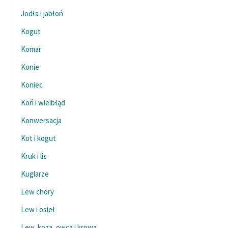
Jodła i jabłoń
Zasady wykorzystania
Kogut
Wolnych Lektur
Komar
Logotypy
Konie
Materiały promocyjne
Koniec
Polityka prywatności
Koń i wielbłąd
Regulamin biblioteki
Konwersacja
Dane fundacji i
Kot i kogut
sprawozdania finansowe
Kruk i lis
Regulamin darowizn
Kuglarze
Informacja o treściach
Lew chory
wrażliwych
Lew i osieł
Deklaracja dostępności
Lew, koza, owca i krowa