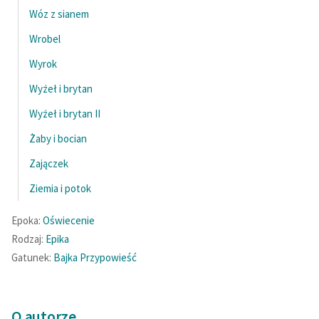
Wóz z sianem
Wrobel
Wyrok
Wyżeł i brytan
Wyżeł i brytan II
Żaby i bocian
Zajączek
Ziemia i potok
Epoka:
Oświecenie
Rodzaj:
Epika
Gatunek:
Bajka
Przypowieść
O autorze