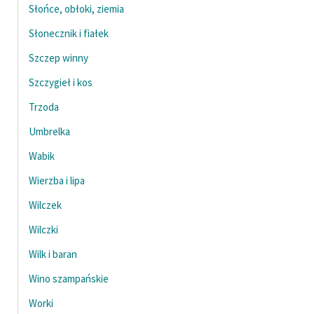
Słońce, obłoki, ziemia
Słonecznik i fiałek
Szczep winny
Szczygieł i kos
Trzoda
Umbrelka
Wabik
Wierzba i lipa
Wilczek
Wilczki
Wilk i baran
Wino szampańskie
Worki