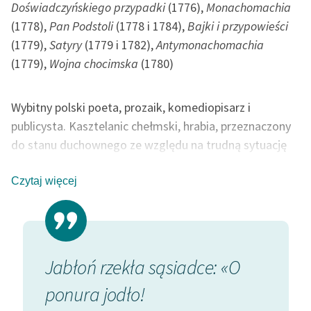
Doświadczyńskiego przypadki
(1776),
Monachomachia
(1778),
Pan Podstoli
(1778 i 1784),
Bajki i przypowieści
(1779),
Satyry
(1779 i 1782),
Antymonachomachia
(1779),
Wojna chocimska
(1780)
Wybitny polski poeta, prozaik, komediopisarz i
publicysta. Kasztelanic chełmski, hrabia, przeznaczony
do stanu duchownego ze względu na trudną sytuację
materialną rodziny. Od 1766 r. biskup warmiński. Blisko
współpracował z królem Stanisławem Augustem w
Czytaj więcej
dziele kulturalnego ożywienia kraju. Tworzył w duchu
oświecenia (m.in. napisał w latach 1781-83 dwutomową
encyklopedię
Zbiór potrzebniejszych wiadomości
, był
twórcą pierwszego pol. czasopisma, (»Monitor«), ale
Jabłoń rzekła sąsiadce: «O
jego
Hymn do miłości ojczyzny
(1774) oraz przekład
ponura jodło!
Pieśni Osjana
odegrały znaczącą rolę w kształtowaniu