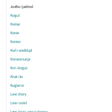
Zespół
Jodła i jabłoń
Kogut
Zasady wykorzystania
Komar
Wolnych Lektur
Konie
Logotypy
Koniec
Materiały promocyjne
Koń i wielbłąd
Polityka prywatności
Konwersacja
Kot i kogut
Regulamin biblioteki
Kruk i lis
Dane fundacji i
sprawozdania finansowe
Kuglarze
Lew chory
Regulamin darowizn
Lew i osieł
Informacja o treściach
wrażliwych
Lew, koza, owca i krowa