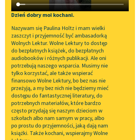
Katalog DAISY
Zgłoś brak utworu
Podkasty o książkach
Dzień dobry moi kochani.
Aktualności
Narzędzia
Nazywam się Paulina Holtz i mam wielki
pobierz audiobook
zaszczyt i przyjemność być ambasadorką
Zapraszamy na spotkanie
Mapa Wolnych Lektur
Wolnych Lektur. Wolne Lektury to dostęp
online z tłumaczkami
pobierz książkę
do bezpłatnych książek, do bezpłatnych
Leśmianator
literatury skandynawskiej
audiobooków i różnych publikacji. Ale oni
potrzebują naszego wsparcia. Musimy nie
Przewodnik dla piszących i
Spotkanie z Katarzyną
tylko korzystać, ale także wspierać
czytających
Tunkiel w Oslo
czytaj online
finansowo Wolne Lektury, bo bez nas nie
przeżyją, a my bez nich nie będziemy mieć
Wolne Lektury na 32.
dostępu do fantastycznej literatury, do
Pol’and’Rock Festivalu
API
Czyta:
Masza Bogucka
, reż.
Grzegorz Dondziłło
potrzebnych materiałów, które bardzo
„Kochanek Lady
OAI-PMH
często przydają się naszym dzieciom w
Chatterley” do słuchania
1×
szkołach albo nam samym w pracy, albo
Widget Wolnych Lektur
na Wolnych Lekturach
po prostu do przyjemności, jaką dają nam
książki. Także kochani, wspierajmy Wolne
Przypisy
Nowy audiobook –
0:00:00
– 0:00:50