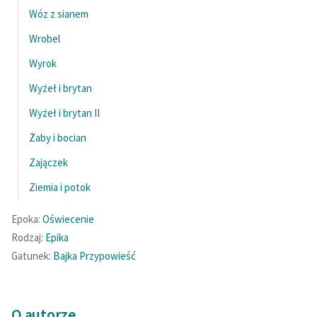
Wóz z sianem
Wrobel
Wyrok
Wyżeł i brytan
Wyżeł i brytan II
Żaby i bocian
Zajączek
Ziemia i potok
Epoka:
Oświecenie
Rodzaj:
Epika
Gatunek:
Bajka
Przypowieść
O autorze