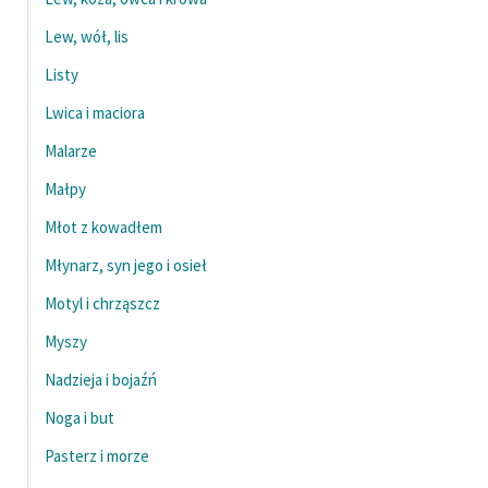
Deklaracja dostępności
Lew, wół, lis
Listy
Lwica i maciora
Malarze
Małpy
Młot z kowadłem
Młynarz, syn jego i osieł
Motyl i chrząszcz
Myszy
Nadzieja i bojaźń
Noga i but
Pasterz i morze