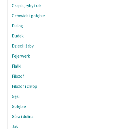
feministycznej
Czapla, ryby i rak
Człowiek i gołębie
Ręce pełne poezji
Dialog
Kolekcje edukacyjne
twórców przechodzących
Dudek
do domeny publicznej,
Dzieci i żaby
lektur szkolnych oraz
Fejerwerk
Starego Testamentu
Fiałki
Odkurzamy bohaterów
Filozof
Szkoła Poezji Wolnych
Lektur
Filozof i chłop
Gęsi
O nas
Gołębie
Kontakt
Góra i dolina
O projekcie
Jaś