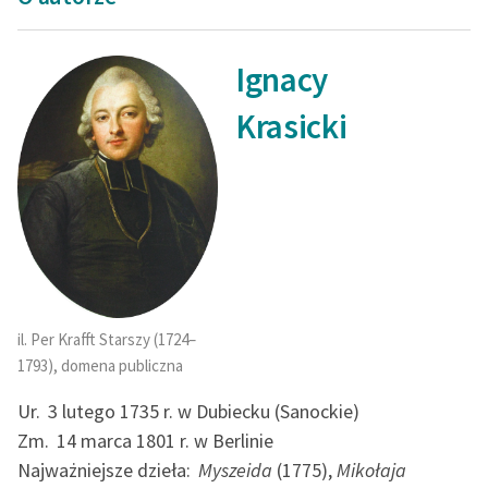
Ignacy
Krasicki
il. Per Krafft Starszy (1724–
1793), domena publiczna
Ur.
3 lutego 1735 r. w Dubiecku (Sanockie)
Zm.
14 marca 1801 r. w Berlinie
Najważniejsze dzieła:
Myszeida
(1775),
Mikołaja