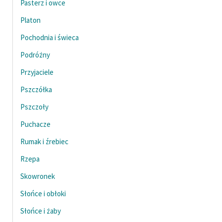
Pasterz i owce
Platon
Pochodnia i świeca
Podróżny
Przyjaciele
Pszczółka
Pszczoły
Puchacze
Rumak i źrebiec
Rzepa
Skowronek
Słońce i obłoki
Słońce i żaby