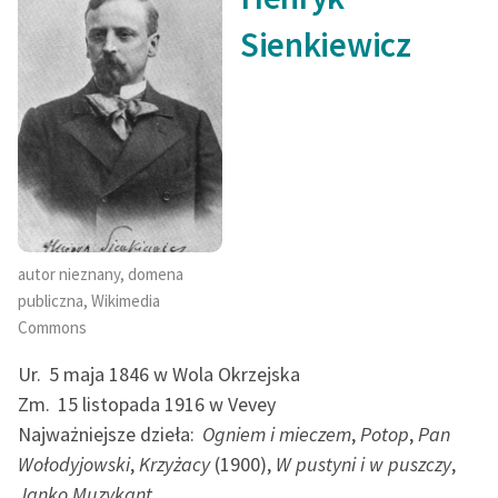
Ręce pełne poezji
Sienkiewicz
Kolekcje edukacyjne
twórców przechodzących
do domeny publicznej,
lektur szkolnych oraz
Starego Testamentu
Odkurzamy bohaterów
Szkoła Poezji Wolnych
autor nieznany, domena
Lektur
publiczna, Wikimedia
O nas
Commons
Ur.
5 maja 1846 w Wola Okrzejska
Kontakt
Zm.
15 listopada 1916 w Vevey
O projekcie
Najważniejsze dzieła:
Ogniem i mieczem
,
Potop
,
Pan
Wołodyjowski
,
Krzyżacy
(1900),
W pustyni i w puszczy
,
Zespół
Janko Muzykant