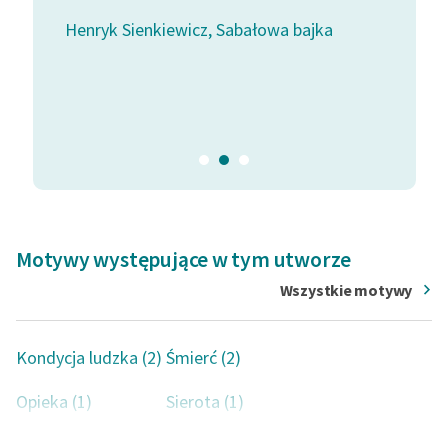
ałkę
w Polsce.
Henryk Sienkiewicz, Sabałowa bajka
Henryk S
autor: Cezary Ryska
ka
Motywy występujące w tym utworze
Wszystkie motywy
Kondycja ludzka (2)
Śmierć (2)
Opieka (1)
Sierota (1)
Podstęp (1)
Bóg (1)