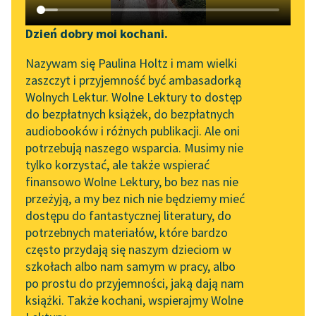
Katalog DAISY
Zgłoś brak utworu
Podkasty o książkach
Dzień dobry moi kochani.
Aktualności
Narzędzia
Nazywam się Paulina Holtz i mam wielki
zaszczyt i przyjemność być ambasadorką
„Prokurator Alicja Horn”
Mapa Wolnych Lektur
Wolnych Lektur. Wolne Lektury to dostęp
do słuchania
pobierz książkę
do bezpłatnych książek, do bezpłatnych
Leśmianator
audiobooków i różnych publikacji. Ale oni
Byliśmy częścią AI Impact
potrzebują naszego wsparcia. Musimy nie
Przewodnik dla piszących i
Lab
tylko korzystać, ale także wspierać
czytających
czytaj online
finansowo Wolne Lektury, bo bez nas nie
Zapraszamy na spotkanie
przeżyją, a my bez nich nie będziemy mieć
online z tłumaczkami
dostępu do fantastycznej literatury, do
Gdzieś w Tatrach przy ognisku stary góral Sabała
literatury skandynawskiej
API
potrzebnych materiałów, które bardzo
opowiada zgromadzonym bajkę.
Spotkanie z Katarzyną
OAI-PMH
często przydają się naszym dzieciom w
Tunkiel w Oslo
szkołach albo nam samym w pracy, albo
Jej bohaterem jest chłop, który na swojej drodze
Widget Wolnych Lektur
po prostu do przyjemności, jaką dają nam
spotkał Śmierć, ale przechytrzył ją i przez długi czas w
102. lata temu zmarł
książki. Także kochani, wspierajmy Wolne
Przypisy
Joseph Conrad
wiosce nikt nie umierał. Sam chłop żył bardzo długo i