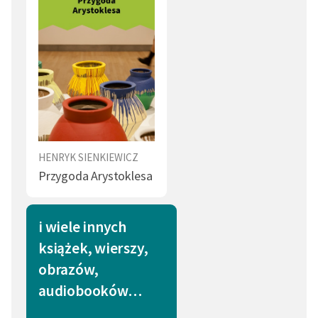
HENRYK SIENKIEWICZ
Przygoda Arystoklesa
i wiele innych
książek, wierszy,
obrazów,
audiobooków…