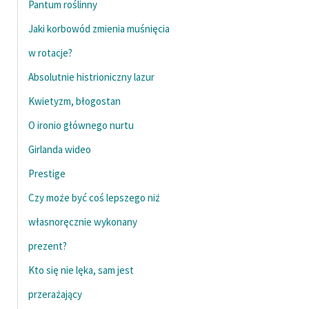
Pantum roślinny
feministycznej
Jaki korbowód zmienia muśnięcia
Ręce pełne poezji
w rotacje?
Kolekcje edukacyjne
Absolutnie histrioniczny lazur
twórców przechodzących
Kwietyzm, błogostan
do domeny publicznej,
lektur szkolnych oraz
O ironio głównego nurtu
Starego Testamentu
Girlanda wideo
Odkurzamy bohaterów
Prestige
Szkoła Poezji Wolnych
Czy może być coś lepszego niż
Lektur
własnoręcznie wykonany
O nas
prezent?
Kontakt
Kto się nie lęka, sam jest
O projekcie
przerażający