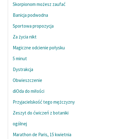
Skorpionom możesz zaufać
Zespół
Banicja podwodna
Sportowa propozycja
Zasady wykorzystania
Wolnych Lektur
Za życia nikt
Logotypy
Magiczne odcienie połysku
5 minut
Materiały promocyjne
Dystrakcja
Polityka prywatności
Obwieszczenie
Regulamin biblioteki
diOda do miłości
Dane fundacji i
Przyjacielskość tego mężczyzny
sprawozdania finansowe
Zeszyt do ćwiczeń z botaniki
Regulamin darowizn
ogólnej
Informacja o treściach
Marathon de Paris, 15 kwietnia
wrażliwych