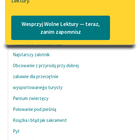
Lektury.
„Marzenie o Oriencie”
Katalog
Sophie Elkan
Nieopanowany
Katalog w formacie PDF
To regain strength, energy or
Blog
Wesprzyj Wolne Lektury — teraz,
zanim zapomnisz
vitality
Mieszkanie Niebieski Klub
Lektury szkolne i klasyka
literatury do słuchania dla
Najstarszy zalotnik
uczennic i uczniów z
Obcowanie z przyrodą przy dobrej
niepełnosprawnościami
zabawie dla przeciętnie
E-kolekcja lektur
wysportowanego turysty
szkolnych i literatury do
słuchania dla uczennic i
Pantum zwierzęcy
uczniów z
Polowanie pod pieśnią
niepełnosprawnościami
Książka i błąd jak sakrament
Feministyczne inspiracje.
Popularyzacja
Pył
skandynawskiej literatury