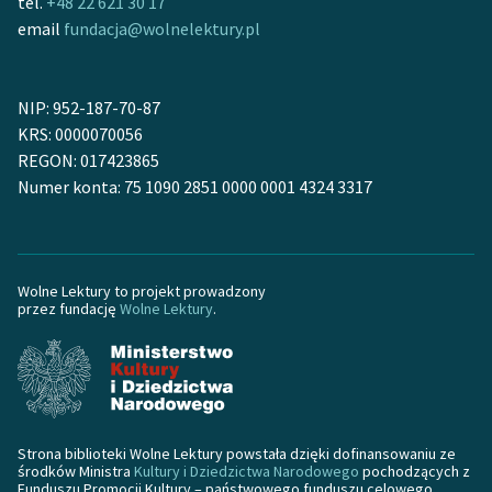
tel.
+48 22 621 30 17
email
fundacja@wolnelektury.pl
NIP: 952-187-70-87
KRS: 0000070056
REGON: 017423865
Numer konta: 75 1090 2851 0000 0001 4324 3317
Wolne Lektury to projekt prowadzony
przez fundację
Wolne Lektury
.
Strona biblioteki Wolne Lektury powstała dzięki dofinansowaniu ze
środków Ministra
Kultury i Dziedzictwa Narodowego
pochodzących z
Funduszu Promocji Kultury – państwowego funduszu celowego.