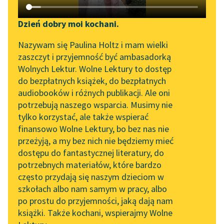
Katalog DAISY
Zgłoś brak utworu
Podkasty o książkach
Dzień dobry moi kochani.
Aktualności
Narzędzia
Nazywam się Paulina Holtz i mam wielki
zaszczyt i przyjemność być ambasadorką
Zapraszamy na spotkanie
Mapa Wolnych Lektur
Wolnych Lektur. Wolne Lektury to dostęp
online z tłumaczkami
pobierz książkę
do bezpłatnych książek, do bezpłatnych
Leśmianator
literatury skandynawskiej
audiobooków i różnych publikacji. Ale oni
potrzebują naszego wsparcia. Musimy nie
Przewodnik dla piszących i
Spotkanie z Katarzyną
tylko korzystać, ale także wspierać
czytających
Tunkiel w Oslo
czytaj online
finansowo Wolne Lektury, bo bez nas nie
przeżyją, a my bez nich nie będziemy mieć
Wolne Lektury na 32.
dostępu do fantastycznej literatury, do
Pol’and’Rock Festivalu
API
Kometa zawraca
potrzebnych materiałów, które bardzo
Kim jest ta, która wydaje się
„Kochanek Lady
OAI-PMH
często przydają się naszym dzieciom w
Chatterley” do słuchania
szkołach albo nam samym w pracy, albo
chmurą
Widget Wolnych Lektur
na Wolnych Lekturach
po prostu do przyjemności, jaką dają nam
Zapewne
książki. Także kochani, wspierajmy Wolne
Przypisy
Nowy audiobook –
Wyśmienita, śpiewana gra do rana