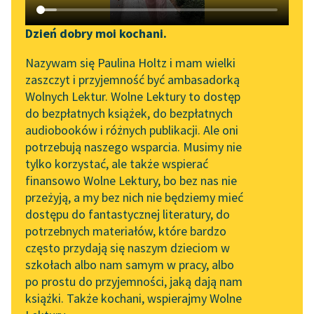
Katalog DAISY
Zgłoś brak utworu
Podkasty o książkach
Dzień dobry moi kochani.
Aktualności
Narzędzia
Nazywam się Paulina Holtz i mam wielki
zaszczyt i przyjemność być ambasadorką
„Prokurator Alicja Horn”
Mapa Wolnych Lektur
Wolnych Lektur. Wolne Lektury to dostęp
do słuchania
do bezpłatnych książek, do bezpłatnych
Leśmianator
audiobooków i różnych publikacji. Ale oni
Byliśmy częścią AI Impact
pobierz książkę
potrzebują naszego wsparcia. Musimy nie
Przewodnik dla piszących i
Lab
tylko korzystać, ale także wspierać
czytających
finansowo Wolne Lektury, bo bez nas nie
Zapraszamy na spotkanie
przeżyją, a my bez nich nie będziemy mieć
online z tłumaczkami
czytaj online
dostępu do fantastycznej literatury, do
literatury skandynawskiej
API
potrzebnych materiałów, które bardzo
Spotkanie z Katarzyną
OAI-PMH
często przydają się naszym dzieciom w
Kometa zawraca
Tunkiel w Oslo
szkołach albo nam samym w pracy, albo
Widget Wolnych Lektur
Kim jest ta, która wydaje się
po prostu do przyjemności, jaką dają nam
102. lata temu zmarł
książki. Także kochani, wspierajmy Wolne
chmurą
Przypisy
Joseph Conrad