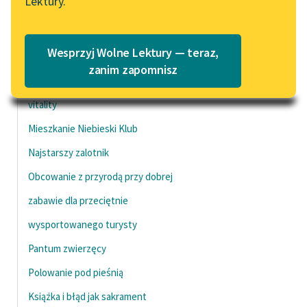
Lektury.
Zapewne
Katalog
Blog
Wyśmienita, śpiewana gra do rana
Katalog w formacie PDF
Wesprzyj Wolne Lektury — teraz,
Nieopanowany
Lektury szkolne i klasyka
zanim zapomnisz
To regain strength, energy or
literatury do słuchania dla
uczennic i uczniów z
vitality
niepełnosprawnościami
Mieszkanie Niebieski Klub
E-kolekcja lektur
Najstarszy zalotnik
szkolnych i literatury do
Obcowanie z przyrodą przy dobrej
słuchania dla uczennic i
uczniów z
zabawie dla przeciętnie
niepełnosprawnościami
wysportowanego turysty
Feministyczne inspiracje.
Pantum zwierzęcy
Popularyzacja
skandynawskiej literatury
Polowanie pod pieśnią
feministycznej
Książka i błąd jak sakrament