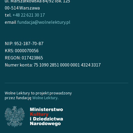
ul. Marszałkowska 84/92 lok. 125
00-514 Warszawa
tel.
+48 22 621 30 17
email
fundacja@wolnelektury.pl
NIP: 952-187-70-87
KRS: 0000070056
REGON: 017423865
Numer konta: 75 1090 2851 0000 0001 4324 3317
Wolne Lektury to projekt prowadzony
przez fundację
Wolne Lektury
.