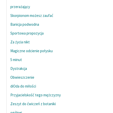
przerażający
Zasady wykorzystania
Skorpionom możesz zaufać
Wolnych Lektur
Banicja podwodna
Logotypy
Sportowa propozycja
Materiały promocyjne
Za życia nikt
Polityka prywatności
Magiczne odcienie połysku
Regulamin biblioteki
5 minut
Dane fundacji i
Dystrakcja
sprawozdania finansowe
Obwieszczenie
Regulamin darowizn
diOda do miłości
Informacja o treściach
Przyjacielskość tego mężczyzny
wrażliwych
Zeszyt do ćwiczeń z botaniki
Deklaracja dostępności
ogólnej