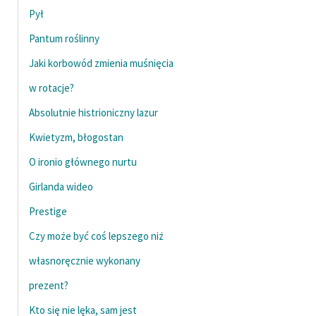
Ręce pełne poezji
Pył
Kolekcje edukacyjne
Pantum roślinny
twórców przechodzących
Jaki korbowód zmienia muśnięcia
do domeny publicznej,
lektur szkolnych oraz
w rotacje?
Starego Testamentu
Absolutnie histrioniczny lazur
Odkurzamy bohaterów
Kwietyzm, błogostan
Szkoła Poezji Wolnych
O ironio głównego nurtu
Lektur
Girlanda wideo
O nas
Prestige
Czy może być coś lepszego niż
Kontakt
własnoręcznie wykonany
O projekcie
prezent?
Zespół
Kto się nie lęka, sam jest