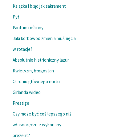
Ręce pełne poezji
Książka i błąd jak sakrament
Kolekcje edukacyjne
Pył
twórców przechodzących
Pantum roślinny
do domeny publicznej,
lektur szkolnych oraz
Jaki korbowód zmienia muśnięcia
Starego Testamentu
w rotacje?
Odkurzamy bohaterów
Absolutnie histrioniczny lazur
Szkoła Poezji Wolnych
Kwietyzm, błogostan
Lektur
O ironio głównego nurtu
O nas
Girlanda wideo
Prestige
Kontakt
Czy może być coś lepszego niż
O projekcie
własnoręcznie wykonany
Zespół
prezent?