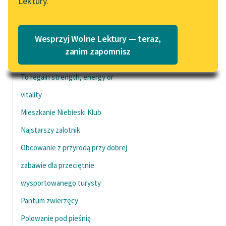
Lektury.
Zapewne
Katalog
Blog
Wyśmienita, śpiewana gra do
Katalog w formacie PDF
Wesprzyj Wolne Lektury — teraz,
rana
Lektury szkolne i klasyka
zanim zapomnisz
Nieopanowany
literatury do słuchania dla
uczennic i uczniów z
To regain strength, energy or
niepełnosprawnościami
vitality
E-kolekcja lektur
Mieszkanie Niebieski Klub
szkolnych i literatury do
Najstarszy zalotnik
słuchania dla uczennic i
uczniów z
Obcowanie z przyrodą przy dobrej
niepełnosprawnościami
zabawie dla przeciętnie
Feministyczne inspiracje.
wysportowanego turysty
Popularyzacja
skandynawskiej literatury
Pantum zwierzęcy
feministycznej
Polowanie pod pieśnią