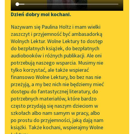
Katalog DAISY
Zgłoś brak utworu
Podkasty o książkach
Dzień dobry moi kochani.
Aktualności
Narzędzia
Nazywam się Paulina Holtz i mam wielki
zaszczyt i przyjemność być ambasadorką
„Prokurator Alicja Horn”
Mapa Wolnych Lektur
Wolnych Lektur. Wolne Lektury to dostęp
do słuchania
do bezpłatnych książek, do bezpłatnych
Leśmianator
audiobooków i różnych publikacji. Ale oni
Byliśmy częścią AI Impact
pobierz książkę
potrzebują naszego wsparcia. Musimy nie
Przewodnik dla piszących i
Lab
tylko korzystać, ale także wspierać
czytających
finansowo Wolne Lektury, bo bez nas nie
Zapraszamy na spotkanie
przeżyją, a my bez nich nie będziemy mieć
online z tłumaczkami
czytaj online
dostępu do fantastycznej literatury, do
literatury skandynawskiej
API
potrzebnych materiałów, które bardzo
Spotkanie z Katarzyną
OAI-PMH
często przydają się naszym dzieciom w
Kometa zawraca
Tunkiel w Oslo
szkołach albo nam samym w pracy, albo
Widget Wolnych Lektur
Kim jest ta, która wydaje się
po prostu do przyjemności, jaką dają nam
102. lata temu zmarł
książki. Także kochani, wspierajmy Wolne
chmurą
Przypisy
Joseph Conrad