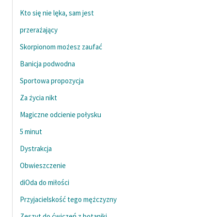
Kto się nie lęka, sam jest
Zasady wykorzystania
przerażający
Wolnych Lektur
Skorpionom możesz zaufać
Logotypy
Banicja podwodna
Materiały promocyjne
Sportowa propozycja
Polityka prywatności
Za życia nikt
Regulamin biblioteki
Magiczne odcienie połysku
Dane fundacji i
5 minut
sprawozdania finansowe
Dystrakcja
Regulamin darowizn
Obwieszczenie
Informacja o treściach
diOda do miłości
wrażliwych
Przyjacielskość tego mężczyzny
Deklaracja dostępności
Zeszyt do ćwiczeń z botaniki