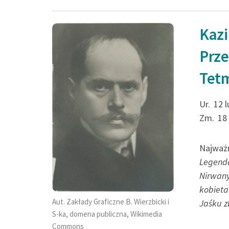
Kazi
Pod Maratonem i 
Prze
ci, co polegli w wa
Tet
giną,
lecz drugim życiem 
Ur.
12 
Zm.
18
Kazimierz Przerwa-Tetma
dawnej dzielności greckiej
Najważn
Legenda
Nirwan
kobieta
Aut. Zakłady Graficzne B. Wierzbicki i
Jaśku z
S-ka, domena publiczna, Wikimedia
Commons