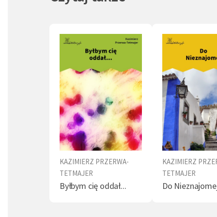
Jego oj
listopa
należał
wokół N
Wydzial
(1884-1
Stanisł
Zajmowa
w "Kuri
"Tygodn
krakows
sekreta
KAZIMIERZ PRZERWA-
KAZIMIERZ PRZE
zajmują
TETMAJER
TETMAJER
Boskiej
Byłbym cię oddał...
Do Nieznajome
(1895).
W czasi