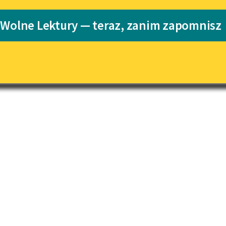
pobierz książkę
Katalog
 Wolne Lektury — teraz, zanim zapomnisz
Katalog w for
Lektury szkolne i klasyka
eści:
literatury do słuchania dla
a I
uczennic i uczniów z
niepełnosprawnościami
a II
a III
E-kolekcja lektur szkolnych i
literatury do słuchania dla
uczennic i uczniów z
niepełnosprawnościami
Feministyczne inspiracje.
Popularyzacja skandynawskiej
literatury feministycznej
Ręce pełne poezji
Kolekcje edukacyjne twórców
przechodzących do domeny
publicznej, lektur szkolnych
oraz Starego Testamentu