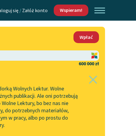
Wspieram!
aloguj się
/
Załóż konto
O nas
Wpłać
Lektur
Kontakt
O projekcie
600 000 zł
 piszących i
Zespół
dorką Wolnych Lektur. Wolne
Zasady wykorzystania
ych publikacji. Ale oni potrzebują
Wolnych Lektur
ckiej
 Wolne Lektury, bo bez nas nie
Logotypy
ry, do potrzebnych materiałów,
ym w pracy, albo po prostu do
h Lektur
Materiały promocyjne
ry.
Polityka prywatności