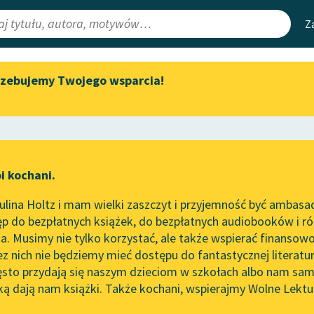
Z
rzebujemy Twojego wsparcia!
Aktualności
Narzędzia
e Lektury
„Prokurator Alicja Horn” do
Mapa Wolnych 
słuchania
irmami
Leśmianator
Byliśmy częścią AI Impact Lab
ewsletter
Przewodnik dla
i kochani.
Zapraszamy na spotkanie
czytających
online z tłumaczkami
lina Holtz i mam wielki zaszczyt i przyjemność być ambasa
literatury skandynawskiej
ierz Przerwa-Tetmajer
p do bezpłatnych książek, do bezpłatnych audiobooków i różn
API
Spotkanie z Katarzyną Tunkiel
hwała dawnej dzielności gre
. Musimy nie tylko korzystać, ale także wspierać finansowo
ce redakcyjne
w Oslo
OAI-PMH
ez nich nie będziemy mieć dostępu do fantastycznej literatu
ęsto przydają się naszym dzieciom w szkołach albo nam sam
102. lata temu zmarł Joseph
Widget Wolnyc
Conrad
ką dają nam książki. Także kochani, wspierajmy Wolne Lektu
oru
Przypisy
Blog