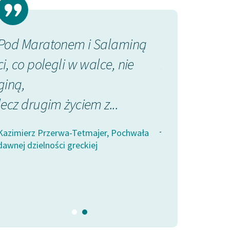
Pod Maratonem i Salaminą
Pindar efeb
ci, co polegli w walce, nie
zawody
giną,
przez wiecz
lecz drugim życiem z...
upamiętnił o
jak potok d
Kazimierz Przerwa-Tetmajer, Pochwała
spiętrzony na
dawnej dzielności greckiej
Kazimierz Przerw
dawnej dzielności