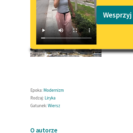
Podkasty o książkach
Wesprzyj
Spis tr
Strof
Strof
Strof
Epoka:
Modernizm
Rodzaj:
Liryka
Gatunek:
Wiersz
O autorze