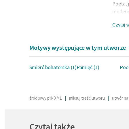
Poeta, 
moderni
twórczoś
Czytaj 
pozostaj
czwarte
dziewi
Motywy występujące w tym utworze
egzyste
Schopen
indyjsk
Śmierć bohaterska (1)
Pamięć (1)
Poez
szczegó
ponadto
górskie
podhala
źródłowy plik XML
miksuj treść utworu
utwór na 
Rewolu
Skalny
Mery
).
Czytaj także
stanowi