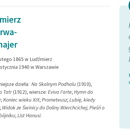
Odkurzamy bohaterów
Szkoła Poezji Wolnych Lektur
mierz
Salaminą
Pindar efebów idących w
rwa-
lce, nie
zawody
majer
przez wiecznotrwałe
z...
upamiętnił ody;
lutego 1865 w Ludźmierz
 stycznia 1940 w Warszawie
jak potok deszczem
jer, Pochwała
spiętrzony nad brzegi...
iejsze dzieła:
Na Skalnym Podhalu
(1910),
 Tatr
(1912); wiersze:
Eviva l'arte
;
Hymn do
Kazimierz Przerwa-Tetmajer, Pochwała
y
;
Koniec wieku XIX
;
Prometeusz
;
Lubię, kiedy
dawnej dzielności greckiej
;
Widok ze Świnicy do Doliny Wierchcichej
;
Pieśń o
bójniku
;
List Hanusi
.