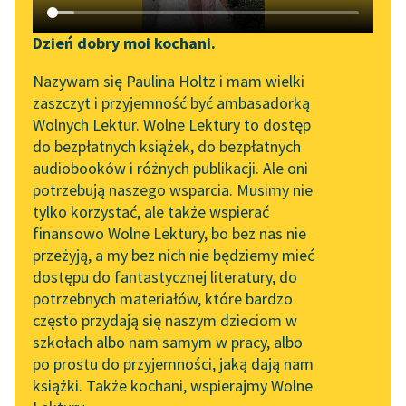
Katalog DAISY
Zgłoś brak utworu
Podkasty o książkach
Dzień dobry moi kochani.
Aktualności
Narzędzia
Nazywam się Paulina Holtz i mam wielki
zaszczyt i przyjemność być ambasadorką
Spotkanie z Katarzyną
Mapa Wolnych Lektur
Wolnych Lektur. Wolne Lektury to dostęp
pobierz audiobook
Tunkiel w Oslo
do bezpłatnych książek, do bezpłatnych
Leśmianator
audiobooków i różnych publikacji. Ale oni
pobierz książkę
Wolne Lektury na 32.
potrzebują naszego wsparcia. Musimy nie
Przewodnik dla piszących i
Pol’and’Rock Festivalu
tylko korzystać, ale także wspierać
czytających
finansowo Wolne Lektury, bo bez nas nie
„Kochanek Lady
czytaj online
przeżyją, a my bez nich nie będziemy mieć
Chatterley” do słuchania
dostępu do fantastycznej literatury, do
na Wolnych Lekturach
API
potrzebnych materiałów, które bardzo
Nowy audiobook –
OAI-PMH
Czyta:
Paulina Holtz
, reż.
Rafał Poławski
często przydają się naszym dzieciom w
„Marzenie o Oriencie”
szkołach albo nam samym w pracy, albo
Widget Wolnych Lektur
Sophie Elkan
po prostu do przyjemności, jaką dają nam
1×
Roz.
książki. Także kochani, wspierajmy Wolne
Przypisy
Kolekcja Nadwyraz.com x
Rozdział I. Panna Polly