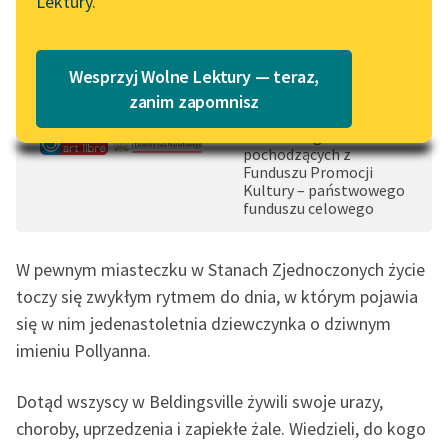
Lektury.
Wolne Lektury – idealna na
Katalog
0:00:00
– 0:07:19
lato
Czas do końca: 4:26:20
Katalog w formacie PDF
Blog
Wesprzyj Wolne Lektury — teraz,
Dofinansowano ze
środków Ministra
zanim zapomnisz
Kultury i Dziedzictwa
Narodowego
Lektury szkolne i klasyka
pochodzących z
literatury do słuchania dla
Funduszu Promocji
Kultury – państwowego
uczennic i uczniów z
funduszu celowego
niepełnosprawnościami
E-kolekcja lektur
W pewnym miasteczku w Stanach Zjednoczonych życie
szkolnych i literatury do
toczy się zwykłym rytmem do dnia, w którym pojawia
słuchania dla uczennic i
się w nim jedenastoletnia dziewczynka o dziwnym
uczniów z
imieniu Pollyanna.
niepełnosprawnościami
Feministyczne inspiracje.
Dotąd wszyscy w Beldingsville żywili swoje urazy,
Popularyzacja
choroby, uprzedzenia i zapiekłe żale. Wiedzieli, do kogo
skandynawskiej literatury