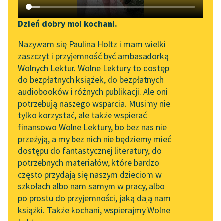
Katalog DAISY
Zgłoś brak utworu
Podkasty o książkach
Dzień dobry moi kochani.
Aktualności
Narzędzia
Nazywam się Paulina Holtz i mam wielki
pobierz audiobook
zaszczyt i przyjemność być ambasadorką
„Prokurator Alicja Horn”
Mapa Wolnych Lektur
Wolnych Lektur. Wolne Lektury to dostęp
do słuchania
pobierz książkę
do bezpłatnych książek, do bezpłatnych
Leśmianator
audiobooków i różnych publikacji. Ale oni
Byliśmy częścią AI Impact
potrzebują naszego wsparcia. Musimy nie
Przewodnik dla piszących i
Lab
tylko korzystać, ale także wspierać
czytających
czytaj online
finansowo Wolne Lektury, bo bez nas nie
Zapraszamy na spotkanie
przeżyją, a my bez nich nie będziemy mieć
online z tłumaczkami
dostępu do fantastycznej literatury, do
literatury skandynawskiej
API
Czyta:
Marcin Popczyński
, reż.
Grzegorz Dondziłło
potrzebnych materiałów, które bardzo
Spotkanie z Katarzyną
OAI-PMH
często przydają się naszym dzieciom w
Tunkiel w Oslo
1×
szkołach albo nam samym w pracy, albo
Widget Wolnych Lektur
po prostu do przyjemności, jaką dają nam
102. lata temu zmarł
książki. Także kochani, wspierajmy Wolne
Przypisy
Joseph Conrad
0:00:00
– 0:29:22