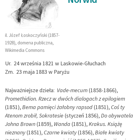
„Czas”.
Zasady wykorzystania
Wolnych Lektur
Struktura
Czarnych kwiatów
Cypriana Kamila Norwida
nasuwa skojarzenia z
Moraliami
Plutarcha oraz
Próbami
Logotypy
il. Józef Łoskoczyński (1857-
Montaigne'a. Cykl składa się ze wstępu, prologu,
1928), domena publiczna,
Materiały promocyjne
sześciu epizodów oraz zakończenia. We wstępie autor
Wikimedia Commons
zawarł rozważania o naturze opisywanych sytuacji,
Polityka prywatności
Ur.
24 września 1821 w Laskowie-Głuchach
celowości ich opisu oraz poszukiwaniu odpowiedniej do
Regulamin biblioteki
Zm.
23 maja 1883 w Paryżu
tego formy. Norwid w pełni świadomie rezygnuje w
Czarnych kwiatach
ze stylów tradycyjnie stosowanych
Dane fundacji i
Najważniejsze dzieła:
Vade-mecum
(1858-1866),
sprawozdania finansowe
w utworach poświęconych śmierci wybitnych
Promethidion. Rzecz w dwóch dialogach z epilogiem
jednostek. Powodem tej decyzji jest przekonanie, że
Regulamin darowizn
(1851),
Bema pamięci żałobny rapsod
(1851),
Coś ty
podjęty temat wymaga literackiej powściągliwości.
Atenom zrobił, Sokratesie
(styczeń 1856),
Do obywatela
Informacja o treściach
Norwid „stara się uniknąć stylu przez uszanowanie dla
wrażliwych
Johna Brown
(1859),
Wanda
(1851),
Krakus. Książę
rzeczy opisywanej”. Odrzuca zatem zarówno
nieznany
(1851),
Czarne kwiaty
(1856),
Białe kwiaty
obiektywny, sprawozdawczy język prasowych not, jak i
Deklaracja dostępności