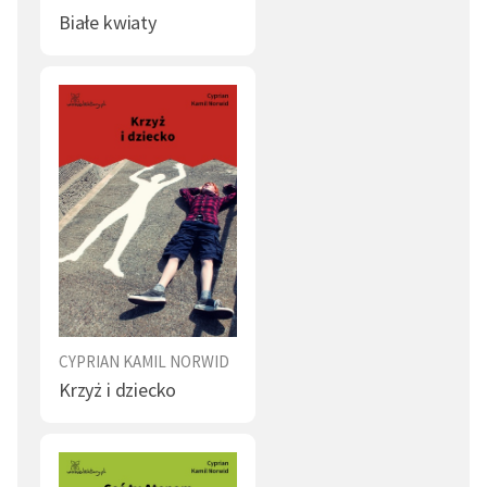
ostatnią, nawet jeśli wydaje się, że mamy przed sobą
wydania krytycznego
Pism wszystkich
(1971-1976) J. W.
Białe kwiaty
jeszcze wiele czasu? Norwid patrzy na opisywane w
Gomulicki.
Czarnych kwiatach
wypadki z perspektywy tego, który
autor: Marta Kwiatek
już wie, co było później. W tym świetle pozornie
nieznaczące epizody i pozbawione wagi słowa nabierają
symbolicznego znaczenia, układając się w ciąg
drogowskazów wieczności. Stają się nimi kwiaty
widziane w chwili obłędu przez Witwickiego,
dwuznaczne stwierdzenie Chopina o „wynoszeniu się”,
rzucone od niechcenia „
adieu
” Mickiewicza, a wreszcie
niedokończony tryptyk malarski Delaroche'a,
poświęcony śmierci Chrystusa.
CYPRIAN KAMIL NORWID
Przeczucie, że
Czarne kwiaty
mogą się spotkać się z
Krzyż i dziecko
brakiem zrozumienia nie omyliło Cypriana Kamila
Norwida. Utwór, uznany z czasem za literackie
arcydzieło, został przez współczesnych autorowi