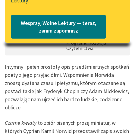
Lektury.
Czas do końca: 0:29:22
Katalog
Blog
Dofinansowano ze
Katalog w formacie PDF
środków: Priorytet 4
Wesprzyj Wolne Lektury — teraz,
Udostępnienie publikacji w
Lektury szkolne i klasyka
zanim zapomnisz
formatach cyfrowych w
literatury do słuchania dla
ramach Narodowego
Programu Rozwoju
uczennic i uczniów z
Czytelnictwa.
niepełnosprawnościami
E-kolekcja lektur
Intymny i pełen prostoty opis przedśmiertnych spotkań
szkolnych i literatury do
poety z jego przyjaciółmi. Wspomnienia Norwida
słuchania dla uczennic i
znoszą dystans czasu i pietyzmu, którym otaczane są
uczniów z
postaci takie jak Fryderyk Chopin czy Adam Mickiewicz,
niepełnosprawnościami
pozwalając nam ujrzeć ich bardzo ludzkie, codzienne
Feministyczne inspiracje.
oblicze.
Popularyzacja
skandynawskiej literatury
Czarne kwiaty
to zbiór pisanych prozą miniatur, w
feministycznej
których Cyprian Kamil Norwid przedstawił zapis swoich