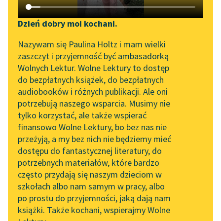
Katalog DAISY
Zgłoś brak utworu
Cyprian Kamil Norwid
Podkasty o książkach
Dzień dobry moi kochani.
Czarne kwiaty
Aktualności
Narzędzia
Nazywam się Paulina Holtz i mam wielki
zaszczyt i przyjemność być ambasadorką
…To — pamiętam,
„Prokurator Alicja Horn”
Mapa Wolnych Lektur
Wolnych Lektur. Wolne Lektury to dostęp
jednego razu w Rzymie
do słuchania
do bezpłatnych książek, do bezpłatnych
z katakomb
Leśmianator
audiobooków i różnych publikacji. Ale oni
powracałem, gdzie
Byliśmy częścią AI Impact
potrzebują naszego wsparcia. Musimy nie
Przewodnik dla piszących i
Lab
często patrzeć lubiłem
tylko korzystać, ale także wspierać
czytających
na pozostałe...
finansowo Wolne Lektury, bo bez nas nie
Zapraszamy na spotkanie
przeżyją, a my bez nich nie będziemy mieć
online z tłumaczkami
Czytaj więcej
dostępu do fantastycznej literatury, do
literatury skandynawskiej
API
potrzebnych materiałów, które bardzo
Spotkanie z Katarzyną
OAI-PMH
często przydają się naszym dzieciom w
Tunkiel w Oslo
szkołach albo nam samym w pracy, albo
Widget Wolnych Lektur
po prostu do przyjemności, jaką dają nam
102. lata temu zmarł
książki. Także kochani, wspierajmy Wolne
Przypisy
Motyw: Krew
Joseph Conrad