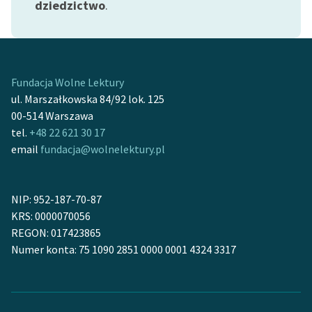
dziedzictwo
.
Ręce pełne poezji
Kolekcje edukacyjne
twórców przechodzących
do domeny publicznej,
Fundacja Wolne Lektury
lektur szkolnych oraz
ul. Marszałkowska 84/92 lok. 125
Starego Testamentu
00-514 Warszawa
Odkurzamy bohaterów
tel.
+48 22 621 30 17
email
fundacja@wolnelektury.pl
Szkoła Poezji Wolnych
Lektur
NIP: 952-187-70-87
O nas
KRS: 0000070056
REGON: 017423865
Kontakt
Numer konta: 75 1090 2851 0000 0001 4324 3317
O projekcie
Zespół