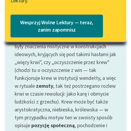
Lektury.
Katalog
Płyn niezwykle znaczący: jego ukazanie się
Blog
jest znakiem otwarcia (np. w czasie porodu)
Katalog w formacie PDF
Wesprzyj Wolne Lektury — teraz,
lub rozdarcia
ciała
; łączy się więc z
Lektury szkolne i klasyka
zanim zapomnisz
cierpieniem
, bólem, ale też z samą istotą
literatury do słuchania dla
ciała. Bywa znakiem
zbrodni
. Przypisywane jej
uczennic i uczniów z
były znaczenia mistyczne w konstrukcjach
niepełnosprawnościami
ideowych, kryjących się pod takimi hasłami jak
E-kolekcja lektur
,,więzy krwi", czy ,,oczyszczenie przez krew"
szkolnych i literatury do
(chodzi tu o oczyszczenie z win — tak
słuchania dla uczennic i
funkcjonuje krew w instytucji wendetty, a więc
uczniów z
w rytuale
zemsty
, tak też postrzegano rozlew
niepełnosprawnościami
krwi w czasie rewolucji: jako karę i obmycie
ludzkości z grzechu). Krew może być także
Feministyczne inspiracje.
Popularyzacja
arystokratyczna, niebieska, królewska — w
skandynawskiej literatury
tym przypadku motyw ten w swoisty sposób
feministycznej
opisuje
pozycję społeczną
, pochodzenie i