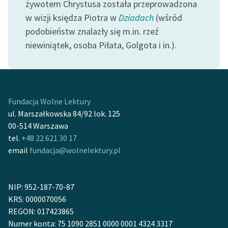
żywotem Chrystusa została przeprowadzona
Ręce pełne poezji
w wizji księdza Piotra w
Dziadach
(wśród
Kolekcje edukacyjne
podobieństw znalazły się m.in. rzeź
twórców przechodzących
niewiniątek, osoba Piłata, Golgota i in.).
do domeny publicznej,
lektur szkolnych oraz
Starego Testamentu
Odkurzamy bohaterów
Fundacja Wolne Lektury
ul. Marszałkowska 84/92 lok. 125
Szkoła Poezji Wolnych
00-514 Warszawa
Lektur
tel.
+48 22 621 30 17
O nas
email
fundacja@wolnelektury.pl
Kontakt
NIP: 952-187-70-87
O projekcie
KRS: 0000070056
REGON: 017423865
Zespół
Numer konta: 75 1090 2851 0000 0001 4324 3317