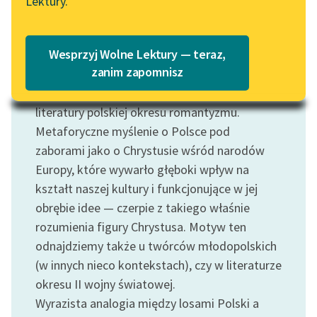
Lektury.
Katalog
Figura Chrystusa, jako uosobienia
Blog
bezinteresownego
poświęcenia
własnego
Katalog w formacie PDF
Wesprzyj Wolne Lektury — teraz,
życia dla
zbawienia
wszystkich ludzi, w imię
Lektury szkolne i klasyka
zanim zapomnisz
miłosierdzia
i współczucia — stała się
literatury do słuchania dla
ważnym (i kontrowersyjnym) motywem
uczennic i uczniów z
literatury polskiej okresu romantyzmu.
niepełnosprawnościami
Metaforyczne myślenie o Polsce pod
E-kolekcja lektur
zaborami jako o Chrystusie wśród narodów
szkolnych i literatury do
Europy, które wywarło głęboki wpływ na
słuchania dla uczennic i
kształt naszej kultury i funkcjonujące w jej
uczniów z
obrębie idee — czerpie z takiego właśnie
niepełnosprawnościami
rozumienia figury Chrystusa. Motyw ten
odnajdziemy także u twórców młodopolskich
Feministyczne inspiracje.
Popularyzacja
(w innych nieco kontekstach), czy w literaturze
skandynawskiej literatury
okresu II wojny światowej.
feministycznej
Wyrazista analogia między losami Polski a