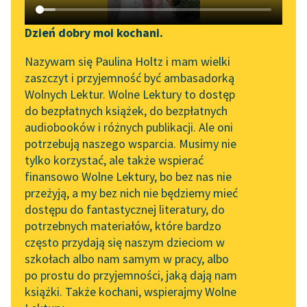
Katalog DAISY
Zgłoś brak utworu
Cyprian Kamil Norwid
Podkasty o książkach
Dzień dobry moi kochani.
Czarne kwiaty
Aktualności
Narzędzia
Nazywam się Paulina Holtz i mam wielki
zaszczyt i przyjemność być ambasadorką
wielki artysta raczył mi
„Prokurator Alicja Horn”
Mapa Wolnych Lektur
Wolnych Lektur. Wolne Lektury to dostęp
pokazać ostatni obraz
do słuchania
do bezpłatnych książek, do bezpłatnych
swój, właśnie że
Leśmianator
audiobooków i różnych publikacji. Ale oni
skończony. Była to
Byliśmy częścią AI Impact
potrzebują naszego wsparcia. Musimy nie
Przewodnik dla piszących i
Lab
rzecz wielkości...
tylko korzystać, ale także wspierać
czytających
finansowo Wolne Lektury, bo bez nas nie
Zapraszamy na spotkanie
Czytaj więcej
przeżyją, a my bez nich nie będziemy mieć
online z tłumaczkami
dostępu do fantastycznej literatury, do
literatury skandynawskiej
API
potrzebnych materiałów, które bardzo
Spotkanie z Katarzyną
OAI-PMH
często przydają się naszym dzieciom w
Tunkiel w Oslo
szkołach albo nam samym w pracy, albo
Widget Wolnych Lektur
po prostu do przyjemności, jaką dają nam
102. lata temu zmarł
książki. Także kochani, wspierajmy Wolne
Przypisy
Motyw: Chrystus
Joseph Conrad