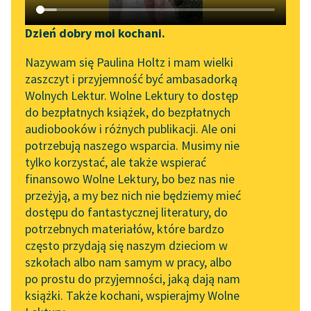
Katalog DAISY
Zgłoś brak utworu
Cyprian Kamil Norwid
Podkasty o książkach
Dzień dobry moi kochani.
Czarne kwiaty
Aktualności
Narzędzia
Nazywam się Paulina Holtz i mam wielki
zaszczyt i przyjemność być ambasadorką
Mam rysunek Juliusza,
„Prokurator Alicja Horn”
Mapa Wolnych Lektur
Wolnych Lektur. Wolne Lektury to dostęp
który on w Egipcie
do słuchania
do bezpłatnych książek, do bezpłatnych
rysował z natury, bo
Leśmianator
audiobooków i różnych publikacji. Ale oni
pejzaże zwłaszcza
Byliśmy częścią AI Impact
potrzebują naszego wsparcia. Musimy nie
Przewodnik dla piszących i
Lab
rysował wcale...
tylko korzystać, ale także wspierać
czytających
finansowo Wolne Lektury, bo bez nas nie
Zapraszamy na spotkanie
Czytaj więcej
przeżyją, a my bez nich nie będziemy mieć
online z tłumaczkami
dostępu do fantastycznej literatury, do
literatury skandynawskiej
API
potrzebnych materiałów, które bardzo
Spotkanie z Katarzyną
OAI-PMH
często przydają się naszym dzieciom w
Tunkiel w Oslo
szkołach albo nam samym w pracy, albo
Widget Wolnych Lektur
po prostu do przyjemności, jaką dają nam
102. lata temu zmarł
książki. Także kochani, wspierajmy Wolne
Przypisy
Motyw: Ironia
Joseph Conrad