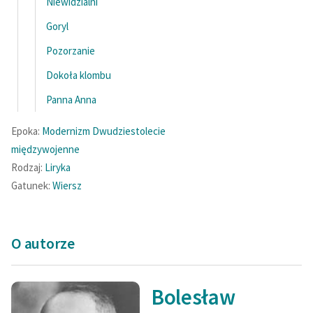
Niewidzialni
Goryl
Zasady wykorzystania
Wolnych Lektur
Pozorzanie
Logotypy
Dokoła klombu
Panna Anna
Materiały promocyjne
Polityka prywatności
Epoka:
Modernizm
Dwudziestolecie
międzywojenne
Regulamin biblioteki
Rodzaj:
Liryka
Dane fundacji i
Gatunek:
Wiersz
sprawozdania finansowe
Regulamin darowizn
O autorze
Informacja o treściach
wrażliwych
Bolesław
Deklaracja dostępności