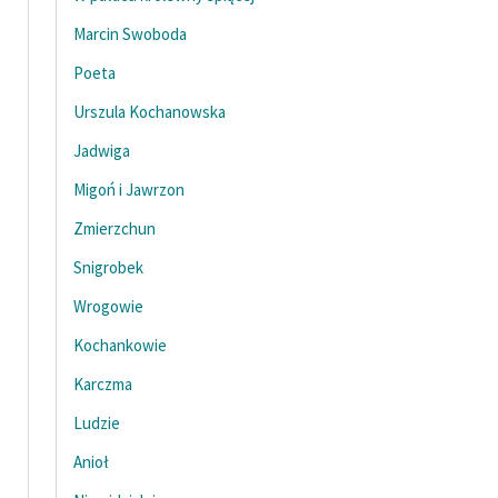
Ręce pełne poezji
Marcin Swoboda
Kolekcje edukacyjne
Poeta
twórców przechodzących
do domeny publicznej,
Urszula Kochanowska
lektur szkolnych oraz
Jadwiga
Starego Testamentu
Migoń i Jawrzon
Odkurzamy bohaterów
Zmierzchun
Szkoła Poezji Wolnych
Snigrobek
Lektur
Wrogowie
O nas
Kochankowie
Kontakt
Karczma
O projekcie
Ludzie
Anioł
Zespół