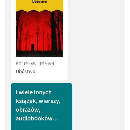
BOLESŁAW LEŚMIAN
Ubóstwo
i wiele innych
książek, wierszy,
obrazów,
audiobooków…