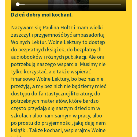
Katalog DAISY
Zgłoś brak utworu
Podkasty o książkach
Dzień dobry moi kochani.
Aktualności
Narzędzia
Nazywam się Paulina Holtz i mam wielki
zaszczyt i przyjemność być ambasadorką
„Prokurator Alicja Horn”
Mapa Wolnych Lektur
Wolnych Lektur. Wolne Lektury to dostęp
do słuchania
do bezpłatnych książek, do bezpłatnych
Leśmianator
pobierz książkę
audiobooków i różnych publikacji. Ale oni
Byliśmy częścią AI Impact
potrzebują naszego wsparcia. Musimy nie
Przewodnik dla piszących i
Lab
tylko korzystać, ale także wspierać
czytających
finansowo Wolne Lektury, bo bez nas nie
Zapraszamy na spotkanie
czytaj online
przeżyją, a my bez nich nie będziemy mieć
online z tłumaczkami
dostępu do fantastycznej literatury, do
literatury skandynawskiej
API
potrzebnych materiałów, które bardzo
Napój cienisty
Spotkanie z Katarzyną
OAI-PMH
często przydają się naszym dzieciom w
Postacie (cykl)
Tunkiel w Oslo
szkołach albo nam samym w pracy, albo
Widget Wolnych Lektur
po prostu do przyjemności, jaką dają nam
Postacie
102. lata temu zmarł
książki. Także kochani, wspierajmy Wolne
Przypisy
Joseph Conrad
Matysek