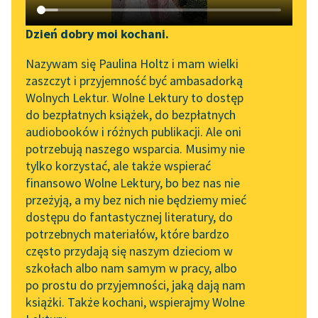
Katalog DAISY
Zgłoś brak utworu
Podkasty o książkach
Dzień dobry moi kochani.
Aktualności
Narzędzia
Nazywam się Paulina Holtz i mam wielki
pobierz audiobook
zaszczyt i przyjemność być ambasadorką
Zapraszamy na spotkanie
Mapa Wolnych Lektur
Wolnych Lektur. Wolne Lektury to dostęp
online z tłumaczkami
pobierz książkę
do bezpłatnych książek, do bezpłatnych
Leśmianator
literatury skandynawskiej
audiobooków i różnych publikacji. Ale oni
potrzebują naszego wsparcia. Musimy nie
Przewodnik dla piszących i
Spotkanie z Katarzyną
tylko korzystać, ale także wspierać
czytających
Tunkiel w Oslo
czytaj online
finansowo Wolne Lektury, bo bez nas nie
przeżyją, a my bez nich nie będziemy mieć
Wolne Lektury na 32.
dostępu do fantastycznej literatury, do
Pol’and’Rock Festivalu
API
Czyta:
Robert Koszucki
, reż.
Rafał Poławski
potrzebnych materiałów, które bardzo
„Kochanek Lady
OAI-PMH
często przydają się naszym dzieciom w
Chatterley” do słuchania
1×
szkołach albo nam samym w pracy, albo
Widget Wolnych Lektur
na Wolnych Lekturach
po prostu do przyjemności, jaką dają nam
książki. Także kochani, wspierajmy Wolne
Przypisy
Nowy audiobook –
0:00:00
– 0:03:15