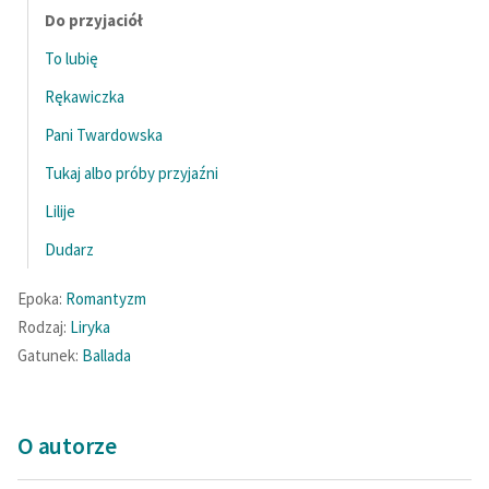
Do przyjaciół
feministycznej
To lubię
Ręce pełne poezji
Rękawiczka
Kolekcje edukacyjne
twórców przechodzących
Pani Twardowska
do domeny publicznej,
Tukaj albo próby przyjaźni
lektur szkolnych oraz
Lilije
Starego Testamentu
Dudarz
Odkurzamy bohaterów
Epoka:
Romantyzm
Szkoła Poezji Wolnych
Lektur
Rodzaj:
Liryka
Gatunek:
Ballada
O nas
Kontakt
O autorze
O projekcie