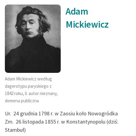
Zespół
Adam
Mickiewicz
Zasady wykorzystania
Wolnych Lektur
Logotypy
Materiały promocyjne
Polityka prywatności
Adam Mickiewicz według
Regulamin biblioteki
dagerotypu paryskiego z
1842 roku, il. autor nieznany,
Dane fundacji i
domena publiczna
sprawozdania finansowe
Ur.
24 grudnia 1798 r. w Zaosiu koło Nowogródka
Regulamin darowizn
Zm.
26 listopada 1855 r. w Konstantynopolu (dziś:
Informacja o treściach
Stambuł)
wrażliwych