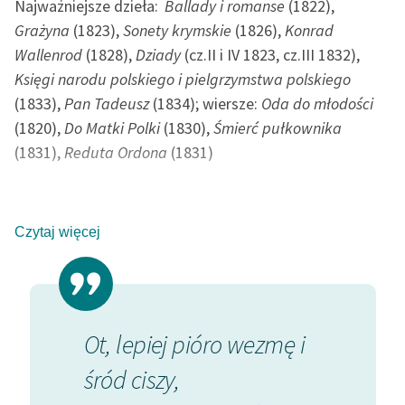
Najważniejsze dzieła:
Ballady i romanse
(1822),
Grażyna
(1823),
Sonety krymskie
(1826),
Konrad
Deklaracja dostępności
Wallenrod
(1828),
Dziady
(cz.II i IV 1823, cz.III 1832),
Księgi narodu polskiego i pielgrzymstwa polskiego
(1833),
Pan Tadeusz
(1834); wiersze:
Oda do młodości
(1820),
Do Matki Polki
(1830),
Śmierć pułkownika
(1831),
Reduta Ordona
(1831)
Polski poeta i publicysta okresu romantyzmu (czołowy
z trójcy „wieszczów”). Syn adwokata, Mikołaja (zm.
Czytaj więcej
1812) herbu Poraj oraz Barbary z Majewskich. Ukończył
studia na Wydziale Literatury Uniwersytetu
Wileńskiego; stypendium odpracowywał potem jako
nauczyciel w Kownie. Był współzałożycielem tajnego
 i
Czasem, gdy słodkie zbudzi
Mar
samokształceniowego Towarzystwa Filomatów (1817),
zachwycenie,
wy
za co został w 1823 r. aresztowany i skazany na
osiedlenie w głębi Rosji. W latach 1824-1829 przebywał