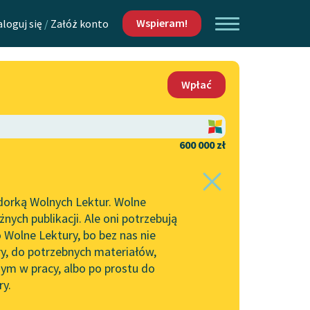
Wspieram!
aloguj się
/
Załóż konto
O nas
Wpłać
Lektur
Kontakt
O projekcie
600 000 zł
 piszących i
Zespół
dorką Wolnych Lektur. Wolne
Zasady wykorzystania
ych publikacji. Ale oni potrzebują
Wolnych Lektur
 Wolne Lektury, bo bez nas nie
Logotypy
ry, do potrzebnych materiałów,
ym w pracy, albo po prostu do
h Lektur
Materiały promocyjne
ry.
Polityka prywatności
w: Samotność