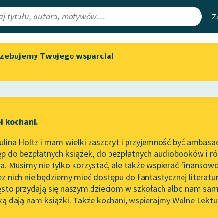
Z
rzebujemy Twojego wsparcia!
Aktualności
Narzędzia
e Lektury
Byliśmy częścią AI Impact Lab
Mapa Wolnych 
irmami
Zapraszamy na spotkanie
Leśmianator
online z tłumaczkami
ewsletter
Przewodnik dla
literatury skandynawskiej
i kochani.
czytających
Spotkanie z Katarzyną Tunkiel
lina Holtz i mam wielki zaszczyt i przyjemność być ambasa
w Oslo
utworze
Do przyjaciół
p do bezpłatnych książek, do bezpłatnych audiobooków i różn
API
Wolne Lektury na 32.
. Musimy nie tylko korzystać, ale także wspierać finansowo
ce redakcyjne
Pol’and’Rock Festivalu
OAI-PMH
ez nich nie będziemy mieć dostępu do fantastycznej literatu
ęsto przydają się naszym dzieciom w szkołach albo nam sam
„Kochanek Lady Chatterley”
Widget Wolnyc
do słuchania na Wolnych
ką dają nam książki. Także kochani, wspierajmy Wolne Lektu
oru
Lekturach
Przypisy
ckiewicz
Moty