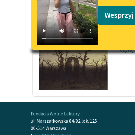
Podkasty o książkach
Do pr
Wesprzyj
Czasem
Kochan
Zrywam 
Czytaj
Fundacja Wolne Lektury
ul. Marszałkowska 84/92 lok. 125
00-514 Warszawa