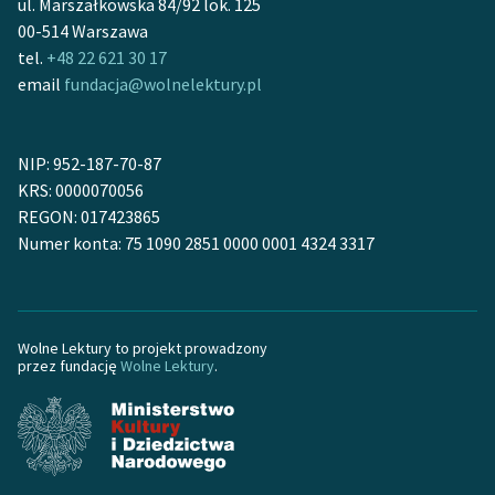
ul. Marszałkowska 84/92 lok. 125
00-514 Warszawa
tel.
+48 22 621 30 17
email
fundacja@wolnelektury.pl
NIP: 952-187-70-87
KRS: 0000070056
REGON: 017423865
Numer konta: 75 1090 2851 0000 0001 4324 3317
Wolne Lektury to projekt prowadzony
przez fundację
Wolne Lektury
.