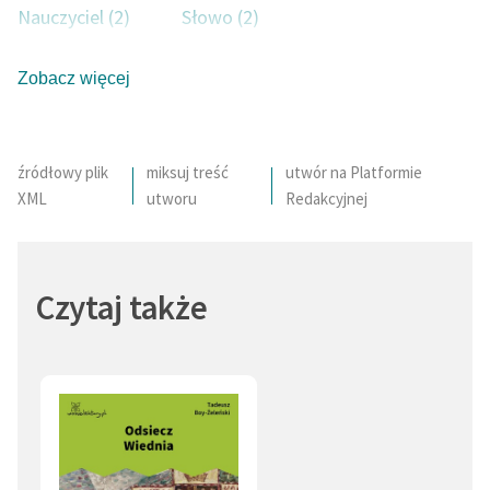
Nauczyciel (2)
Słowo (2)
Niebo (1)
Mizoginia (1)
Zobacz więcej
Mężczyzna (1)
Obraz świata (1)
Śmiech (1)
Obyczaje (1)
źródłowy plik
miksuj treść
utwór na Platformie
XML
utworu
Redakcyjnej
Czytaj także