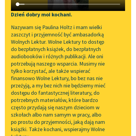
Katalog DAISY
Zgłoś brak utworu
Podkasty o książkach
Dzień dobry moi kochani.
Aktualności
Narzędzia
Nazywam się Paulina Holtz i mam wielki
zaszczyt i przyjemność być ambasadorką
„Prokurator Alicja Horn”
Mapa Wolnych Lektur
Wolnych Lektur. Wolne Lektury to dostęp
do słuchania
do bezpłatnych książek, do bezpłatnych
Leśmianator
audiobooków i różnych publikacji. Ale oni
Byliśmy częścią AI Impact
potrzebują naszego wsparcia. Musimy nie
Przewodnik dla piszących i
Lab
tylko korzystać, ale także wspierać
czytających
pobierz książkę
finansowo Wolne Lektury, bo bez nas nie
Zapraszamy na spotkanie
przeżyją, a my bez nich nie będziemy mieć
online z tłumaczkami
dostępu do fantastycznej literatury, do
literatury skandynawskiej
API
czytaj online
potrzebnych materiałów, które bardzo
Spotkanie z Katarzyną
OAI-PMH
często przydają się naszym dzieciom w
Tunkiel w Oslo
szkołach albo nam samym w pracy, albo
A gdyby tak kobiety weszły na ambony, aby wygłaszać
Widget Wolnych Lektur
po prostu do przyjemności, jaką dają nam
102. lata temu zmarł
kazania? Ależ po cóż miałyby to robić, przecież
książki. Także kochani, wspierajmy Wolne
Przypisy
Joseph Conrad
wszystko, co chcą powiedzieć one, mogą powiedzieć ci,