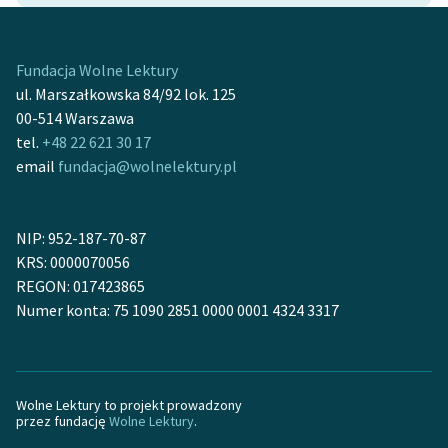
Zespół
Fundacja Wolne Lektury
Zasady wykorzystania
ul. Marszałkowska 84/92 lok. 125
Wolnych Lektur
00-514 Warszawa
tel.
+48 22 621 30 17
Logotypy
email
fundacja@wolnelektury.pl
Materiały promocyjne
Polityka prywatności
NIP: 952-187-70-87
KRS: 0000070056
Regulamin biblioteki
REGON: 017423865
Numer konta: 75 1090 2851 0000 0001 4324 3317
Dane fundacji i
sprawozdania finansowe
Regulamin darowizn
Wolne Lektury to projekt prowadzony
Informacja o treściach
przez fundację
Wolne Lektury
.
wrażliwych