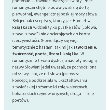
poetyckie — również tworzące światy. Poeci
feministycznej
romantyczni chętnie odwoływali się do tej
pierwotnej, ewangelicznej boskiej mocy słowa.
Ręce pełne poezji
Byli jednak i sceptycy, którzy, jak Hamlet w
Kolekcje edukacyjne
książkach
widzieli tylko pustkę słów („Słowa,
twórców przechodzących
słowa, słowa”) nie docierających do istoty
do domeny publicznej,
rzeczywistości. Słowo łączy się więc
lektur szkolnych oraz
tematycznie z hasłami takimi jak
stworzenie
,
Starego Testamentu
twórczość
,
poeta
,
literat
,
książka
. W
Odkurzamy bohaterów
romantyzmie trwała dyskusja nad etymologią
nazwy Słowian; jedni uważali, że pochodzi ona
Szkoła Poezji Wolnych
od sławy, inni, że od słowa (pierwsza
Lektur
koncepcja podkreślała w ukształtowaniu
O nas
słowiańskiej tożsamości rolę walecznych,
bohaterskich czynów orężnych, druga — rolę
Kontakt
poetów).
O projekcie