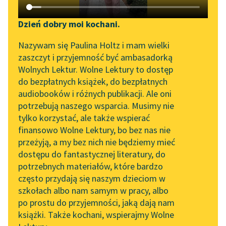
Katalog DAISY
Zgłoś brak utworu
Selma Lagerlöf
Podkasty o książkach
Dzień dobry moi kochani.
Kazanie babki
Aktualności
Narzędzia
Nazywam się Paulina Holtz i mam wielki
zaszczyt i przyjemność być ambasadorką
— Gdybym tylko była
Zapraszamy na spotkanie
Mapa Wolnych Lektur
Wolnych Lektur. Wolne Lektury to dostęp
mężczyzną i mogła
online z tłumaczkami
do bezpłatnych książek, do bezpłatnych
wejść na ambonę!
Leśmianator
literatury skandynawskiej
audiobooków i różnych publikacji. Ale oni
potrzebują naszego wsparcia. Musimy nie
Przewodnik dla piszących i
Powinna była jednak
Spotkanie z Katarzyną
tylko korzystać, ale także wspierać
czytających
ważyć słowa,
Tunkiel w Oslo
finansowo Wolne Lektury, bo bez nas nie
przebywając...
przeżyją, a my bez nich nie będziemy mieć
Wolne Lektury na 32.
dostępu do fantastycznej literatury, do
Pol’and’Rock Festivalu
API
Czytaj więcej
potrzebnych materiałów, które bardzo
„Kochanek Lady
OAI-PMH
często przydają się naszym dzieciom w
Chatterley” do słuchania
szkołach albo nam samym w pracy, albo
Widget Wolnych Lektur
na Wolnych Lekturach
Selma Lagerlöf
po prostu do przyjemności, jaką dają nam
Kazanie babki
książki. Także kochani, wspierajmy Wolne
Przypisy
Nowy audiobook –