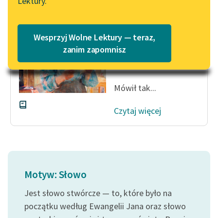
Lektury.
„Marzenie o Oriencie”
Katalog
Gdy tylko proboszcz
Sophie Elkan
wszedł na ambonę, od
Katalog w formacie PDF
Blog
Wesprzyj Wolne Lektury — teraz,
razu zaczął mówić o
zanim zapomnisz
rozgwieżdżonym
niebie.
Lektury szkolne i klasyka
literatury do słuchania dla
Mówił tak...
uczennic i uczniów z
niepełnosprawnościami
Czytaj więcej
E-kolekcja lektur
szkolnych i literatury do
słuchania dla uczennic i
uczniów z
niepełnosprawnościami
Motyw: Słowo
Feministyczne inspiracje.
Jest słowo stwórcze — to, które było na
Popularyzacja
początku według Ewangelii Jana oraz słowo
skandynawskiej literatury