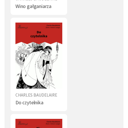
Powszechnie uważa się, że Baudelaire zmarł na syfilis,
Wino gałganiarza
podobnie jak jego wieloletnia kochanka, był też
uzależniony od laudanum i przypuszczalnie od opium,
nadużywał alkoholu, przez lata pędził życie kloszarda.
W 1866 r. podczas pobytu w Belgii doznał wylewu krwi
do mózgu i został częściowo sparaliżowany. Rok
później zmarł w klinice w Paryżu i został pochowany na
cmentarzu Montparnasse. Wydaniem pozostałych po
nim pism zajęła się owdowiała powtórnie matka.
CHARLES BAUDELAIRE
Do czytelnika