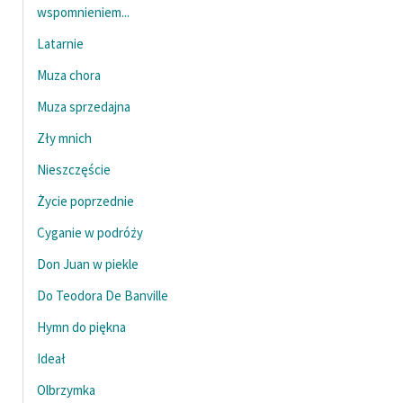
wspomnieniem...
feministycznej
Latarnie
Ręce pełne poezji
Muza chora
Kolekcje edukacyjne
Muza sprzedajna
twórców przechodzących
do domeny publicznej,
Zły mnich
lektur szkolnych oraz
Nieszczęście
Starego Testamentu
Życie poprzednie
Odkurzamy bohaterów
Cyganie w podróży
Szkoła Poezji Wolnych
Don Juan w piekle
Lektur
Do Teodora De Banville
O nas
Hymn do piękna
Kontakt
Ideał
O projekcie
Olbrzymka