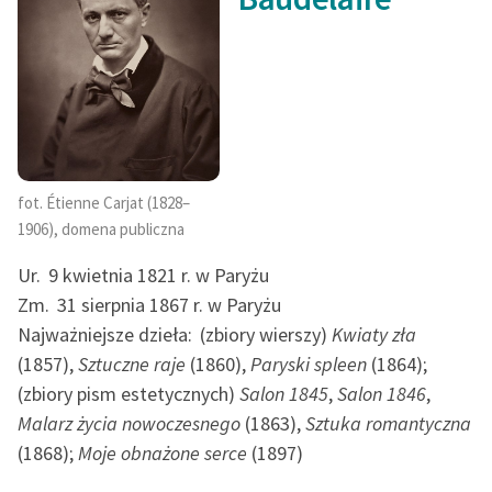
fot. Étienne Carjat (1828–
1906), domena publiczna
Ur.
9 kwietnia 1821 r. w Paryżu
Zm.
31 sierpnia 1867 r. w Paryżu
Najważniejsze dzieła:
(zbiory wierszy)
Kwiaty zła
(1857),
Sztuczne raje
(1860),
Paryski spleen
(1864);
(zbiory pism estetycznych)
Salon 1845
,
Salon 1846
,
Malarz życia nowoczesnego
(1863),
Sztuka romantyczna
(1868);
Moje obnażone serce
(1897)