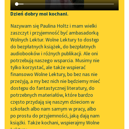
Katalog DAISY
Zgłoś brak utworu
Podkasty o książkach
Dzień dobry moi kochani.
Aktualności
Narzędzia
Nazywam się Paulina Holtz i mam wielki
zaszczyt i przyjemność być ambasadorką
Zapraszamy na spotkanie
Mapa Wolnych Lektur
Wolnych Lektur. Wolne Lektury to dostęp
pobierz audiobook
online z tłumaczkami
do bezpłatnych książek, do bezpłatnych
Leśmianator
literatury skandynawskiej
audiobooków i różnych publikacji. Ale oni
pobierz książkę
potrzebują naszego wsparcia. Musimy nie
Przewodnik dla piszących i
Spotkanie z Katarzyną
tylko korzystać, ale także wspierać
czytających
Tunkiel w Oslo
finansowo Wolne Lektury, bo bez nas nie
czytaj online
przeżyją, a my bez nich nie będziemy mieć
Wolne Lektury na 32.
dostępu do fantastycznej literatury, do
Pol’and’Rock Festivalu
API
potrzebnych materiałów, które bardzo
„Kochanek Lady
OAI-PMH
Czyta:
Joanna Niemirska
, reż.
Rafał Poławski
często przydają się naszym dzieciom w
Chatterley” do słuchania
szkołach albo nam samym w pracy, albo
Widget Wolnych Lektur
na Wolnych Lekturach
po prostu do przyjemności, jaką dają nam
1×
książki. Także kochani, wspierajmy Wolne
Przypisy
Nowy audiobook –