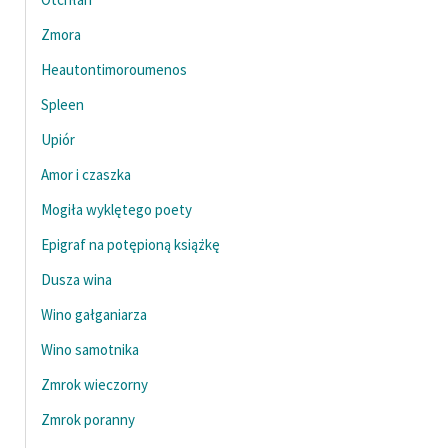
Zmora
Heautontimoroumenos
Spleen
Upiór
Amor i czaszka
Mogiła wyklętego poety
Epigraf na potępioną książkę
Dusza wina
Wino gałganiarza
Wino samotnika
Zmrok wieczorny
Zmrok poranny