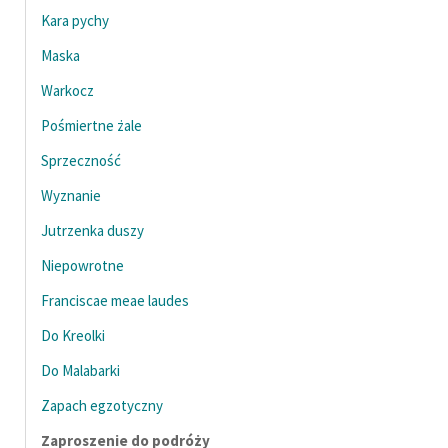
Zespół
Kara pychy
Maska
Zasady wykorzystania
Warkocz
Wolnych Lektur
Pośmiertne żale
Logotypy
Sprzeczność
Materiały promocyjne
Wyznanie
Jutrzenka duszy
Polityka prywatności
Niepowrotne
Regulamin biblioteki
Franciscae meae laudes
Dane fundacji i
Do Kreolki
sprawozdania finansowe
Do Malabarki
Regulamin darowizn
Zapach egzotyczny
Informacja o treściach
Zaproszenie do podróży
wrażliwych