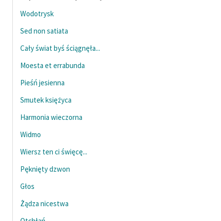
Wodotrysk
Deklaracja dostępności
Sed non satiata
Cały świat byś ściągnęła...
Moesta et errabunda
Pieśń jesienna
Smutek księżyca
Harmonia wieczorna
Widmo
Wiersz ten ci święcę...
Pęknięty dzwon
Głos
Żądza nicestwa
Otchłań