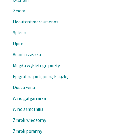
Zmora
Heautontimoroumenos
Spleen
Upiór
Amor i czaszka
Mogiła wyklętego poety
Epigraf na potępioną książkę
Dusza wina
Wino gałganiarza
Wino samotnika
Zmrok wieczorny
Zmrok poranny