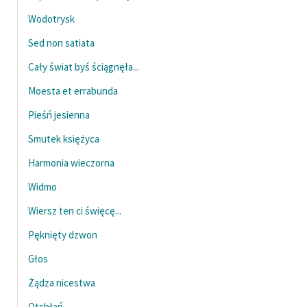
Wodotrysk
Sed non satiata
Cały świat byś ściągnęła...
Moesta et errabunda
Pieśń jesienna
Smutek księżyca
Harmonia wieczorna
Widmo
Wiersz ten ci święcę...
Pęknięty dzwon
Głos
Żądza nicestwa
Otchłań