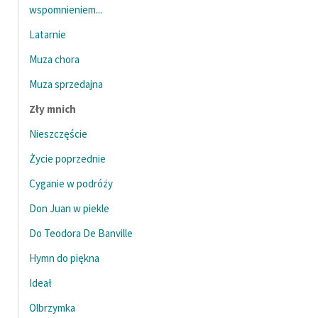
Ręce pełne poezji
wspomnieniem...
Latarnie
Kolekcje edukacyjne
twórców przechodzących
Muza chora
do domeny publicznej,
Muza sprzedajna
lektur szkolnych oraz
Starego Testamentu
Zły mnich
Odkurzamy bohaterów
Nieszczęście
Życie poprzednie
Szkoła Poezji Wolnych
Lektur
Cyganie w podróży
O nas
Don Juan w piekle
Do Teodora De Banville
Kontakt
Hymn do piękna
O projekcie
Ideał
Zespół
Olbrzymka