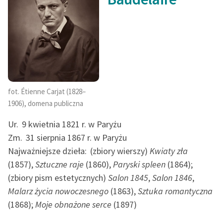
fot. Étienne Carjat (1828–
1906), domena publiczna
Ur.
9 kwietnia 1821 r. w Paryżu
Zm.
31 sierpnia 1867 r. w Paryżu
Najważniejsze dzieła:
(zbiory wierszy)
Kwiaty zła
(1857),
Sztuczne raje
(1860),
Paryski spleen
(1864);
(zbiory pism estetycznych)
Salon 1845
,
Salon 1846
,
Malarz życia nowoczesnego
(1863),
Sztuka romantyczna
(1868);
Moje obnażone serce
(1897)