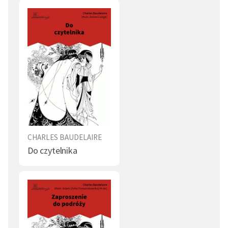
Powszechnie uważa się, że Baudelaire zmarł na syfilis,
podobnie jak jego wieloletnia kochanka, był też
uzależniony od laudanum i przypuszczalnie od opium,
nadużywał alkoholu, przez lata pędził życie kloszarda.
W 1866 r. podczas pobytu w Belgii doznał wylewu krwi
do mózgu i został częściowo sparaliżowany. Rok
później zmarł w klinice w Paryżu i został pochowany na
cmentarzu Montparnasse. Wydaniem pozostałych po
nim pism zajęła się owdowiała powtórnie matka.
CHARLES BAUDELAIRE
Do czytelnika