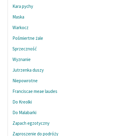
Kara pychy
Zasady wykorzystania
Maska
Wolnych Lektur
Warkocz
Logotypy
Pośmiertne żale
Materiały promocyjne
Sprzeczność
Polityka prywatności
Wyznanie
Regulamin biblioteki
Jutrzenka duszy
Dane fundacji i
Niepowrotne
sprawozdania finansowe
Franciscae meae laudes
Regulamin darowizn
Do Kreolki
Informacja o treściach
Do Malabarki
wrażliwych
Zapach egzotyczny
Deklaracja dostępności
Zaproszenie do podróży