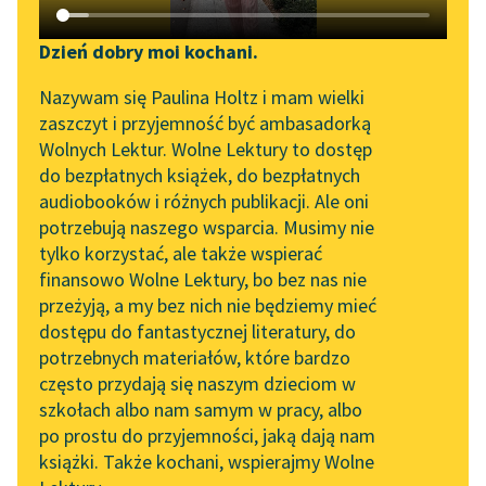
Katalog DAISY
Zgłoś brak utworu
Podkasty o książkach
Dzień dobry moi kochani.
Aktualności
Narzędzia
Nazywam się Paulina Holtz i mam wielki
zaszczyt i przyjemność być ambasadorką
„Prokurator Alicja Horn”
Mapa Wolnych Lektur
Wolnych Lektur. Wolne Lektury to dostęp
pobierz audiobook
do słuchania
do bezpłatnych książek, do bezpłatnych
Leśmianator
audiobooków i różnych publikacji. Ale oni
pobierz książkę
Byliśmy częścią AI Impact
potrzebują naszego wsparcia. Musimy nie
Przewodnik dla piszących i
Lab
tylko korzystać, ale także wspierać
czytających
finansowo Wolne Lektury, bo bez nas nie
Zapraszamy na spotkanie
czytaj online
przeżyją, a my bez nich nie będziemy mieć
online z tłumaczkami
dostępu do fantastycznej literatury, do
literatury skandynawskiej
API
potrzebnych materiałów, które bardzo
Spotkanie z Katarzyną
OAI-PMH
Czyta:
Joanna Niemirska
, reż.
Rafał Poławski
często przydają się naszym dzieciom w
Tunkiel w Oslo
szkołach albo nam samym w pracy, albo
Widget Wolnych Lektur
po prostu do przyjemności, jaką dają nam
1×
102. lata temu zmarł
książki. Także kochani, wspierajmy Wolne
Przypisy
Joseph Conrad